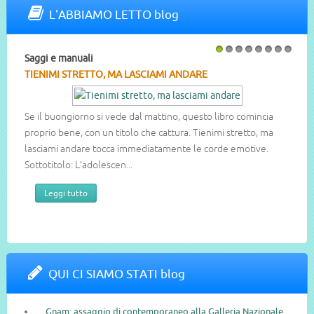
L'ABBIAMO LETTO blog
Saggi e manuali
1
2
3
4
5
6
7
8
TIENIMI STRETTO, MA LASCIAMI ANDARE
Se il buongiorno si vede dal mattino, questo libro comincia
proprio bene, con un titolo che cattura. Tienimi stretto, ma
lasciami andare tocca immediatamente le corde emotive.
Sottotitolo: L’adolescen...
Leggi tutto
QUI CI SIAMO STATI blog
Gnam: assaggio di contemporaneo alla Galleria Nazionale