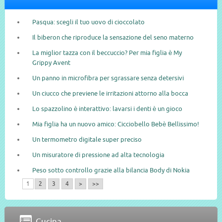
Pasqua: scegli il tuo uovo di cioccolato
Il biberon che riproduce la sensazione del seno materno
La miglior tazza con il beccuccio? Per mia figlia è My
Grippy Avent
Un panno in microfibra per sgrassare senza detersivi
Un ciucco che previene le irritazioni attorno alla bocca
Lo spazzolino è interattivo: lavarsi i denti è un gioco
Mia figlia ha un nuovo amico: Cicciobello Bebè Bellissimo!
Un termometro digitale super preciso
Un misuratore di pressione ad alta tecnologia
Peso sotto controllo grazie alla bilancia Body di Nokia
1
2
3
4
>
>>
Cucina