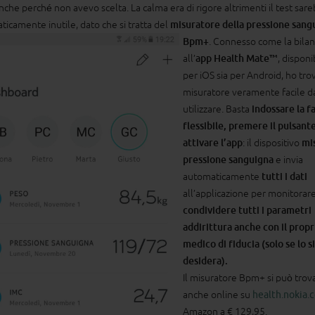
nche perché non avevo scelta. La calma era di rigore altrimenti il test sar
aticamente inutile, dato che si tratta del
misuratore della pressione sang
Bpm+
.
Connesso come la bilan
all’
app Health Mate™
, disponi
per iOS sia per Android, ho trov
misuratore veramente facile d
utilizzare. Basta
indossare la f
flessibile, premere il pulsante
attivare l’app
: il dispositivo
mis
pressione sanguigna
e invia
automaticamente
tutti i dati
all’applicazione per monitorar
condividere tutti i parametri
addirittura anche con il propr
medico di fiducia (solo se lo si
desidera).
Il misuratore Bpm+ si può trov
anche online su
health.nokia.
Amazon a € 129,95.