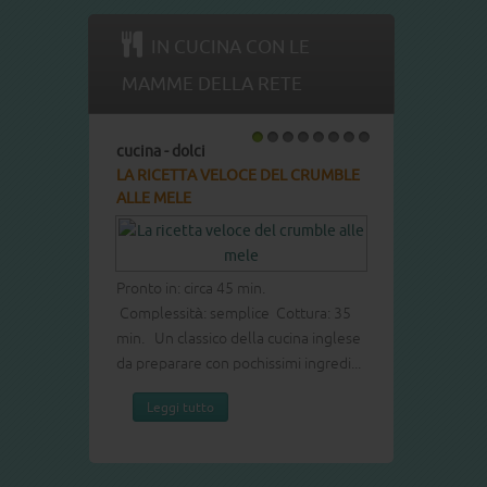
IN CUCINA CON LE
MAMME DELLA RETE
cucina - dolci
cucina - dolci
1
2
3
4
5
6
7
8
LA RICETTA VELOCE DEL CRUMBLE
LA RICETTA DEL CO
ALLE MELE
Pronto in: circa 60 min
Complessità: media C
Pronto in: circa 45 min.
Dolce leggero e soff
Complessità: semplice Cottura: 35
ogni occasione.
min. Un classico della cucina inglese
Leggi tutto
da preparare con pochissimi ingredi...
Leggi tutto