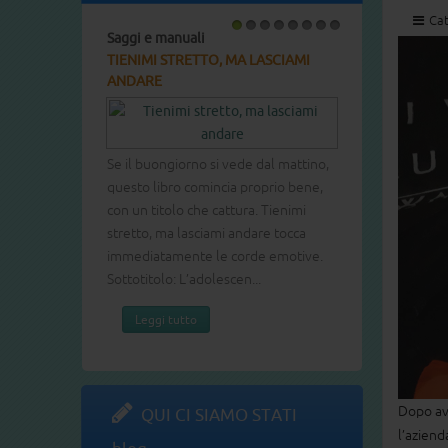
Cat
Saggi e manuali
1
2
3
4
5
6
7
8
TIENIMI STRETTO, MA LASCIAMI
ANDARE
Se il buongiorno si vede dal mattino,
questo libro comincia proprio bene,
con un titolo che cattura. Tienimi
stretto, ma lasciami andare tocca
immediatamente le corde emotive.
Sottotitolo: L’adolescen...
Leggi tutto
Dopo av
QUI CI SIAMO STATI
l’aziend