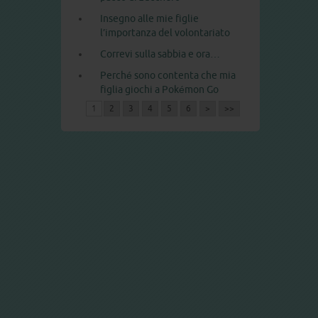
Insegno alle mie figlie
l’importanza del volontariato
Correvi sulla sabbia e ora…
Perché sono contenta che mia
figlia giochi a Pokémon Go
1
2
3
4
5
6
>
>>