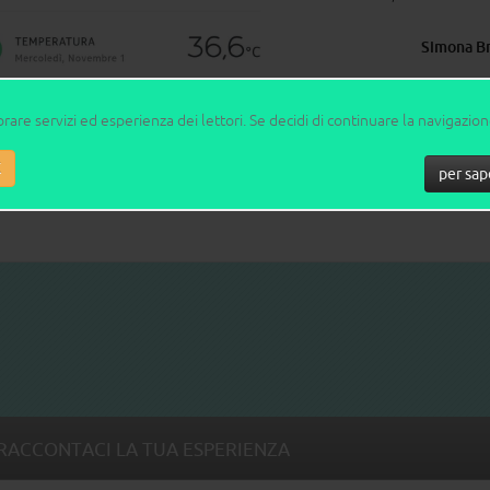
Simona B
orare servizi ed esperienza dei lettori. Se decidi di continuare la navigazio
K
per sap
RACCONTACI LA TUA ESPERIENZA