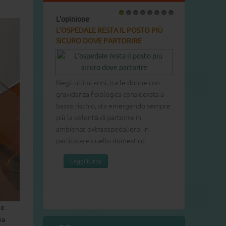
L'opinione
1
2
3
4
5
6
7
8
L'OSPEDALE RESTA IL POSTO PIÙ
SICURO DOVE PARTORIRE
Negli ultimi anni, tra le donne con
gravidanza fisiologica considerata a
basso rischio, sta emergendo sempre
più la volontà di partorire in
ambiente extraospedaliero, in
particolare quello domestico. ...
Leggi tutto
he
ma