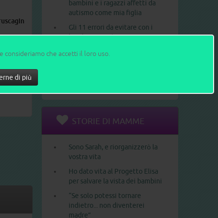
bambini e i ragazzi affetti da
autismo come mia figlia
ruscagin
Gli 11 errori da evitare con i
bambini piccoli
Le 10 frasi che un neopapà non
ne consideriamo che accetti il loro uso.
dovrebbe mai dire a una
neomamma
erne di più
1
2
>
>>
STORIE DI MAMME
Sono Sarah, e riorganizzerò la
vostra vita
Ho dato vita al Progetto Elisa
per salvare la vista dei bambini
“Se solo potessi tornare
indietro... non diventerei
madre”