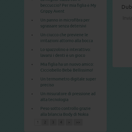
beccuccio? Per mia figlia è My
Dubb
Grippy Avent
Invi
Un panno in microfibra per
sgrassare senza detersivi
Un ciucco che previene le
irritazioni attorno alla bocca
Lo spazzolino è interattivo:
lavarsi i denti è un gioco
Mia figlia ha un nuovo amico:
Cicciobello Bebè Bellissimo!
Un termometro digitale super
preciso
Un misuratore di pressione ad
alta tecnologia
Peso sotto controllo grazie
alla bilancia Body di Nokia
1
2
3
4
>
>>