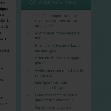
LA PAROLA AI PAPA'
ebbe
uigna
cia
"Cari figli e nipoti, in questa
bile sia
casa di riposo hanno ucciso la
mia dignità"
ato il
a
A San Valentino due mazzi di
fiori
ascia
,
Ho smesso di fumare tabacco
ura la
per mio figlio
La lettera di Roberto Baggio ai
giovani
e e
Voglio insegnare a mio figlio la
solidarietà
io
Mio figlio è nato con la
sindrome di Down
Come sono cambiato con la
are
gravidanza di mia moglie
com
e
Con la mia barca aiuto i