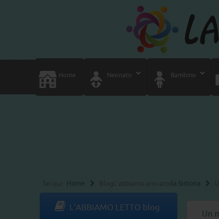
Home
Neonato
Bambino
Sei qui:
Home
Blog
L'abbiamo provato
da Simona
U
L'ABBIAMO LETTO blog
Un m