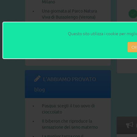
Milano
Una giornata al Parco Natura
Viva di Bussolengo (Verona)
A Leolandia il divertimento è
100% a misura di famiglia
Questo sito utilizza i cookie per migli
Villaggi a misura di famiglia: il
O
Valtur di Ostuni
1
2
>
>>
L'ABBIAMO PROVATO
blog
Pasqua: scegli il tuo uovo di
cioccolato
Il biberon che riproduce la
sensazione del seno materno
La miglior tazza con il