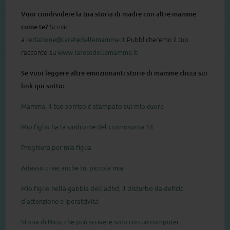
Vuoi condividere la tua storia di madre con altre mamme
come te?
Scrivici
a
redazione@laretedellemamme.it
Pubblicheremo il tuo
racconto su
www.laretedellemamme.it
Se vuoi leggere altre emozionanti storie di mamme clicca sui
link qui sotto:
Mamma, il tuo sorriso è stampato sul mio cuore
Mio figlio ha la sindrome del cromosoma 14
Preghiera per mia figlia
Adesso ci sei anche tu, piccola mia
Mio figlio nella gabbia dell’adhd, il disturbo da deficit
d’attenzione e iperattività
Storia di Nico, che può scrivere solo con un computer