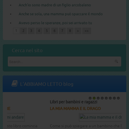
Anch’io sono madre di un figlio arcobaleno
Anche se sola, una mamma può spaccare il mondo
Avevo perso le speranze, poi sei arrivato tu
1
2
3
4
5
6
7
8
>
>>
Cerca nel sito
L'ABBIAMO LETTO blog
Libri per bambini e ragazzi
1
2
3
4
5
6
7
8
LA MIA MAMMA E IL DRAGO
Come si può spiegare a un bambino che la mamma, la sua