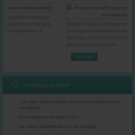
Abbiamo chiesto una riflessione sul tema a Fabio Celi,
psicologo psicoterapeuta e autore del libro Le emozioni dei
nostri figli, uscito a marzo 2020 per De Agostini. «Tra le
emozioni fondamentali la r...
Leggi tutto
LA PAROLA AI PAPA'
"Cari figli e nipoti, in questa casa di riposo hanno ucciso la
mia dignità"
A San Valentino due mazzi di fiori
Ho smesso di fumare tabacco per mio figlio