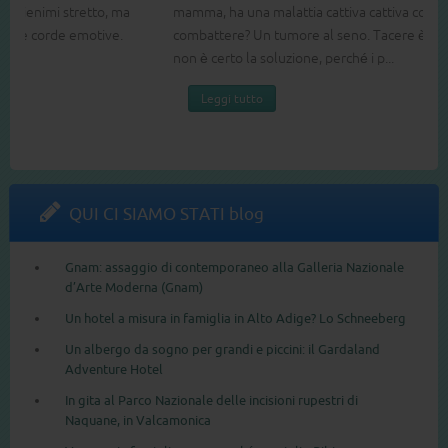
mamma, ha una malattia cattiva cattiva contro cui
combattere? Un tumore al seno. Tacere è una tentazione, ma
non è certo la soluzione, perché i p...
Leggi tutto
QUI CI SIAMO STATI blog
Gnam: assaggio di contemporaneo alla Galleria Nazionale
d’Arte Moderna (Gnam)
Un hotel a misura in famiglia in Alto Adige? Lo Schneeberg
Un albergo da sogno per grandi e piccini: il Gardaland
Adventure Hotel
In gita al Parco Nazionale delle incisioni rupestri di
Naquane, in Valcamonica