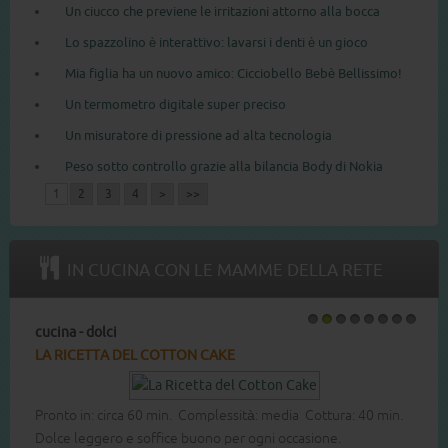
Un ciucco che previene le irritazioni attorno alla bocca
Lo spazzolino è interattivo: lavarsi i denti è un gioco
Mia figlia ha un nuovo amico: Cicciobello Bebè Bellissimo!
Un termometro digitale super preciso
Un misuratore di pressione ad alta tecnologia
Peso sotto controllo grazie alla bilancia Body di Nokia
1
2
3
4
>
>>
IN CUCINA CON LE MAMME DELLA RETE
cucina - dolci
1
2
3
4
5
6
7
8
LA RICETTA DEL COTTON CAKE
Pronto in: circa 60 min. Complessità: media Cottura: 40 min.
Dolce leggero e soffice buono per ogni occasione.