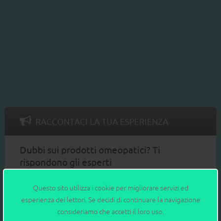
RACCONTACI LA TUA ESPERIENZA
Dubbi sui prodotti omeopatici? Ti
rispondono gli esperti
Inviaci la tua domanda, ti risponderanno medici
Questo sito utilizza i cookie per migliorare servizi ed
e farmacisti.
esperienza dei lettori. Se decidi di continuare la navigazione
consideriamo che accetti il loro uso.