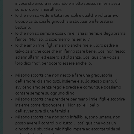
invece sto ancora imparando e molto spesso i miei maestri
sono proprio i miei allievi.
Io che non so vedere tutti i pericoli e qualche volta arrivo
troppo tardi, così le ginocchia si sbucciano e le teste si
battono.
Io che non so sempre cosa dire e l’aria si riempie degli oramai
famosi “Non so, lo scopriremo insieme…”
Io che amo i miei figli, ma amo anche me e il loro padre e
talvolta anche cose che mi fanno stare bene. Così non riesco
ad annullarmi ed esserci ad oltranza. Così qualche volta a
loro dico “no”, per poterci essere anche io.
Mi sono accorta che non riesco a fare una graduatoria
dell’amore: ci siamo tutti, insieme e sullo stesso piano. Ci
avvicendiamo senza regole precise e comunque possiamo
contare sempre su ognuno di noi.
Mi sono accorta che prendere per mano i miei figli e scoprire
insieme come rispondere ai “Non so” è il bello
dell’avventura di una famiglia.
Mi sono accorta che non sono infallibile, sono umana, non
posso avere il controllo di tutto… così qualche volta un
ginocchio si sbuccia e mio figlio impara ad accorgersi da sé