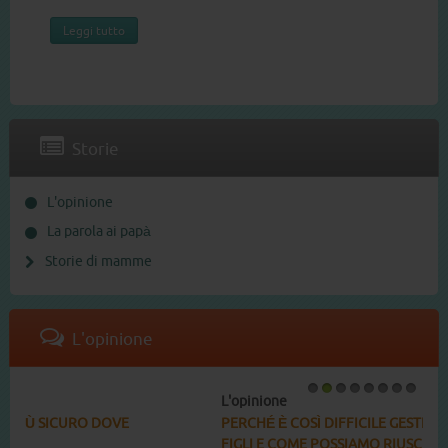
Leggi tutto
Storie
L'opinione
La parola ai papà
Storie di mamme
L'opinione
L'opinione
1
2
3
4
5
6
7
8
PERCHÉ È COSÌ DIFFICILE GESTIRE LA RABBIA DEI NOSTRI
FIGLI E COME POSSIAMO RIUSCIRCI