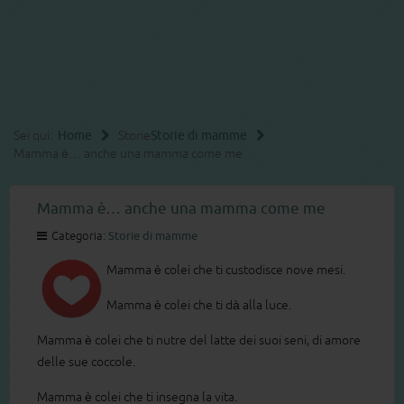
Sei qui:
Home
Storie
Storie di mamme
Mamma è… anche una mamma come me
Mamma è… anche una mamma come me
Categoria:
Storie di mamme
Mamma è colei che ti custodisce nove mesi.
Mamma è colei che ti dà alla luce.
Mamma è colei che ti nutre del latte dei suoi seni, di amore
delle sue coccole.
Mamma è colei che ti insegna la vita.