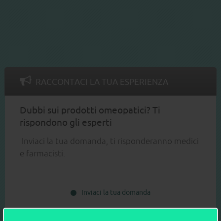
RACCONTACI LA TUA ESPERIENZA
Dubbi sui prodotti omeopatici? Ti
rispondono gli esperti
Inviaci la tua domanda, ti risponderanno medici
e farmacisti.
Inviaci la tua domanda