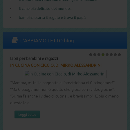
Il cane più delicato del mondo...
bambina scarta il regalo e trova il papà
L'ABBIAMO LETTO blog
Libri per bambini e ragazzi
1
2
3
4
5
6
7
8
IN CUCINA CON CICCIO, DI MIRKO ALESSANDRINI
“Mamma, mi fai la pagnotta all'amatriciana di Cicciogamer?”.
“Ma Cicciogamer non è quello che gioca con i videogiochi?”.
“Sì, ma fa anche i video di cucina... è bravissimo”. È più o meno
questa la c...
Leggi tutto