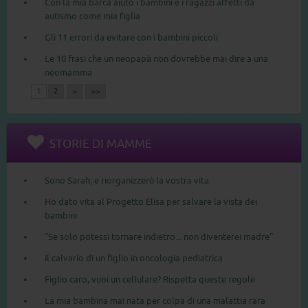
Con la mia barca aiuto i bambini e i ragazzi affetti da
autismo come mia figlia
Gli 11 errori da evitare con i bambini piccoli
Le 10 frasi che un neopapà non dovrebbe mai dire a una
neomamma
1
2
>
>>
STORIE DI MAMME
Sono Sarah, e riorganizzerò la vostra vita
Ho dato vita al Progetto Elisa per salvare la vista dei
bambini
“Se solo potessi tornare indietro... non diventerei madre”
Il calvario di un figlio in oncologia pediatrica
Figlio caro, vuoi un cellulare? Rispetta queste regole
La mia bambina mai nata per colpa di una malattia rara