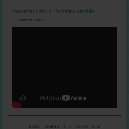
Samaras(Celtic) e il bambino disabile
Categoria:
Video
Inizio
Indietro
1
2
Avanti
Fine