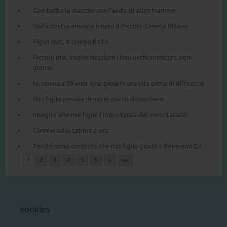
Combatto la diastasi con l’aiuto di altre mamme
Dalla nostra amicizia è nato il Piccolo Cinema Milano
Figlio mio, ti spiego il tifo
Piccola mia, voglio rivedere i tuoi occhi sorridere ogni
giorno
Io, nonna a 39 anni. Una gioia in una vita piena di difficoltà
Mio figlio pesava meno di pacco di zucchero
Insegno alle mie figlie l’importanza del volontariato
Correvi sulla sabbia e ora…
Perché sono contenta che mia figlia giochi a Pokémon Go
1
2
3
4
5
6
>
>>
cookies