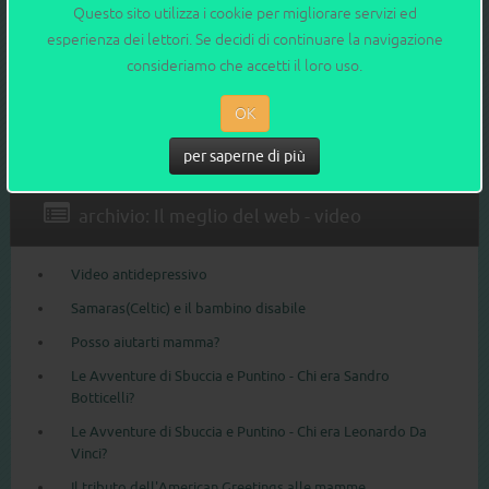
Questo sito utilizza i cookie per migliorare servizi ed
esperienza dei lettori. Se decidi di continuare la navigazione
consideriamo che accetti il loro uso.
Cerca nel sito
OK
per saperne di più
archivio: Il meglio del web - video
Video antidepressivo
Samaras(Celtic) e il bambino disabile
Posso aiutarti mamma?
Le Avventure di Sbuccia e Puntino - Chi era Sandro
Botticelli?
Le Avventure di Sbuccia e Puntino - Chi era Leonardo Da
Vinci?
Il tributo dell'American Greetings alle mamme