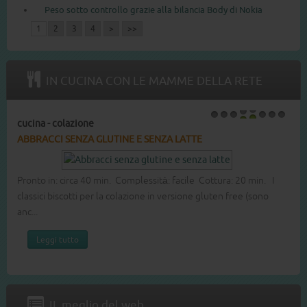
Peso sotto controllo grazie alla bilancia Body di Nokia
1
2
3
4
>
>>
IN CUCINA CON LE MAMME DELLA RETE
cucina - merende
1
2
3
4
5
6
7
8
BICCHIERI DI TIRAMISÙ ALLA CREMA PASTICCERA
Pronto in: circa 45 min. Complessità: facile Cottura: 15 min.
Niente mascarpone per questo dessert in bicchiere al sapore
di caffé. ...
Leggi tutto
IL meglio del web