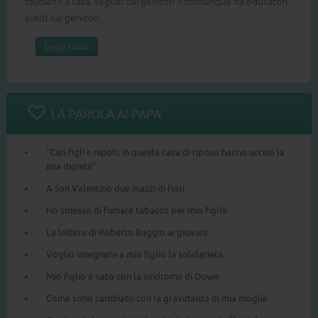
studiano a casa, seguiti dai genitori o comunque da educatori
scelti dai genitori...
Leggi tutto
LA PAROLA AI PAPA'
"Cari figli e nipoti, in questa casa di riposo hanno ucciso la
mia dignità"
A San Valentino due mazzi di fiori
Ho smesso di fumare tabacco per mio figlio
La lettera di Roberto Baggio ai giovani
Voglio insegnare a mio figlio la solidarietà
Mio figlio è nato con la sindrome di Down
Come sono cambiato con la gravidanza di mia moglie