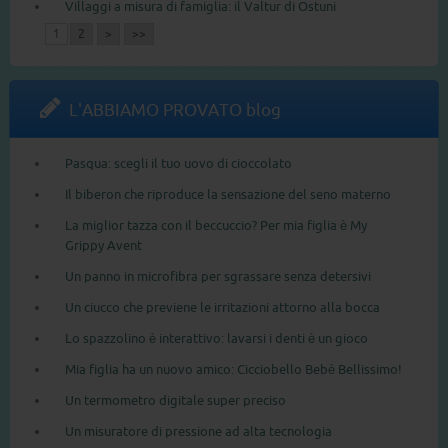
Villaggi a misura di famiglia: il Valtur di Ostuni
1
2
>
>>
L'ABBIAMO PROVATO blog
Pasqua: scegli il tuo uovo di cioccolato
Il biberon che riproduce la sensazione del seno materno
La miglior tazza con il beccuccio? Per mia figlia è My
Grippy Avent
Un panno in microfibra per sgrassare senza detersivi
Un ciucco che previene le irritazioni attorno alla bocca
Lo spazzolino è interattivo: lavarsi i denti è un gioco
Mia figlia ha un nuovo amico: Cicciobello Bebè Bellissimo!
Un termometro digitale super preciso
Un misuratore di pressione ad alta tecnologia