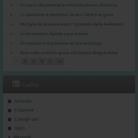
Un ciucco che previene le irritazioni attorno alla bocca
Lo spazzolino è interattivo: lavarsi i denti è un gioco
Mia figlia ha un nuovo amico: Cicciobello Bebè Bellissimo!
Un termometro digitale super preciso
Un misuratore di pressione ad alta tecnologia
Peso sotto controllo grazie alla bilancia Body di Nokia
1
2
3
4
>
>>
Cucina
Antipasti
Colazione
Consigli vari
Dolci
Merende