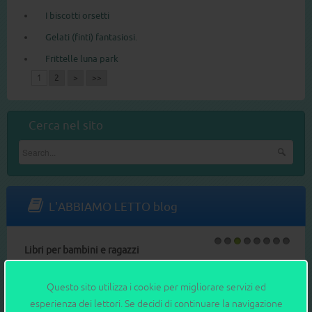
I biscotti orsetti
Gelati (finti) fantasiosi.
Frittelle luna park
1
2
>
>>
Cerca nel sito
L'ABBIAMO LETTO blog
Libri per bambini e ragazzi
1
2
3
4
5
6
7
8
LA RECENSIONE DI WINNIE PUH (SALANI, EDIZIONE
SPECIALE)
Questo sito utilizza i cookie per migliorare servizi ed
esperienza dei lettori. Se decidi di continuare la navigazione