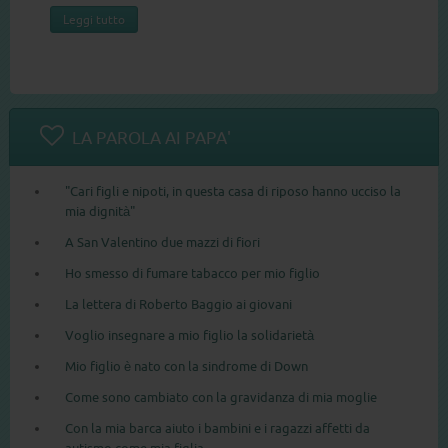
Leggi tutto
LA PAROLA AI PAPA'
"Cari figli e nipoti, in questa casa di riposo hanno ucciso la
mia dignità"
A San Valentino due mazzi di fiori
Ho smesso di fumare tabacco per mio figlio
La lettera di Roberto Baggio ai giovani
Voglio insegnare a mio figlio la solidarietà
Mio figlio è nato con la sindrome di Down
Come sono cambiato con la gravidanza di mia moglie
Con la mia barca aiuto i bambini e i ragazzi affetti da