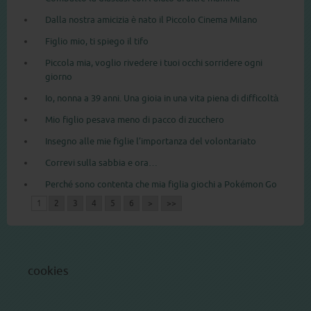
Dalla nostra amicizia è nato il Piccolo Cinema Milano
Figlio mio, ti spiego il tifo
Piccola mia, voglio rivedere i tuoi occhi sorridere ogni
giorno
Io, nonna a 39 anni. Una gioia in una vita piena di difficoltà
Mio figlio pesava meno di pacco di zucchero
Insegno alle mie figlie l’importanza del volontariato
Correvi sulla sabbia e ora…
Perché sono contenta che mia figlia giochi a Pokémon Go
1
2
3
4
5
6
>
>>
cookies