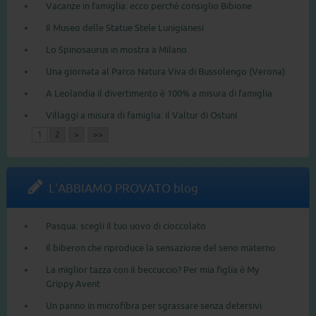
Vacanze in famiglia: ecco perché consiglio Bibione
Il Museo delle Statue Stele Lunigianesi
Lo Spinosaurus in mostra a Milano
Una giornata al Parco Natura Viva di Bussolengo (Verona)
A Leolandia il divertimento è 100% a misura di famiglia
Villaggi a misura di famiglia: il Valtur di Ostuni
1
2
>
>>
L'ABBIAMO PROVATO blog
Pasqua: scegli il tuo uovo di cioccolato
Il biberon che riproduce la sensazione del seno materno
La miglior tazza con il beccuccio? Per mia figlia è My
Grippy Avent
Un panno in microfibra per sgrassare senza detersivi