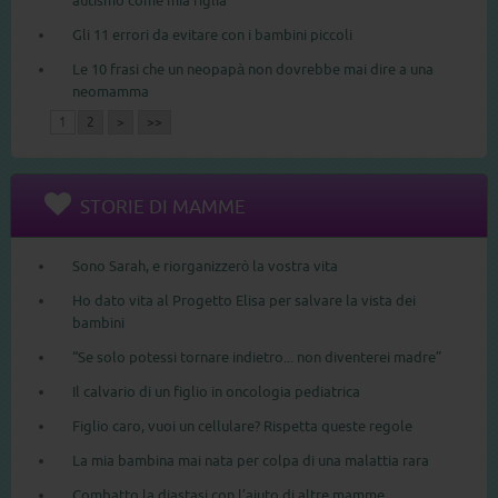
autismo come mia figlia
Gli 11 errori da evitare con i bambini piccoli
Le 10 frasi che un neopapà non dovrebbe mai dire a una
neomamma
1
2
>
>>
STORIE DI MAMME
Sono Sarah, e riorganizzerò la vostra vita
Ho dato vita al Progetto Elisa per salvare la vista dei
bambini
“Se solo potessi tornare indietro... non diventerei madre”
Il calvario di un figlio in oncologia pediatrica
Figlio caro, vuoi un cellulare? Rispetta queste regole
La mia bambina mai nata per colpa di una malattia rara
Combatto la diastasi con l’aiuto di altre mamme