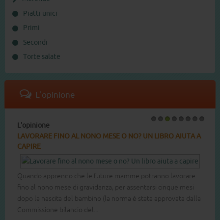
Piatti unici
Primi
Secondi
Torte salate
L'opinione
L'opinione
1
2
3
4
5
6
7
8
LAVORARE FINO AL NONO MESE O NO? UN LIBRO AIUTA A
CAPIRE
Quando apprendo che le future mamme potranno lavorare
fino al nono mese di gravidanza, per assentarsi cinque mesi
dopo la nascita del bambino (la norma è stata approvata dalla
Commissione bilancio del...