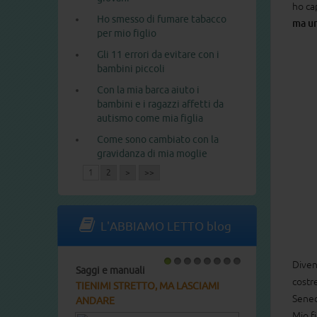
ho ca
Ho smesso di fumare tabacco
ma un
per mio figlio
Gli 11 errori da evitare con i
bambini piccoli
Con la mia barca aiuto i
bambini e i ragazzi affetti da
autismo come mia figlia
Come sono cambiato con la
gravidanza di mia moglie
1
2
>
>>
L'ABBIAMO LETTO blog
Dive
Saggi e manuali
1
2
3
4
5
6
7
8
costr
TIENIMI STRETTO, MA LASCIAMI
Senec
ANDARE
Mio f