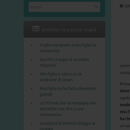
Cat
archivio: la parola i papà
Voglio insegnare a mio figlio la
solidarietà
Sacrifici e sogni di un padre
migrante
comin
corri
Mio figlio è nato con la
sindrome di Down
Prima
Mia figlia mi ha fatto diventare
dolor
grande
capito
Le 10 frasi che un neopapà non
modes
dovrebbe mai dire a una
mio f
neomamma
ha ri
La lettera di Roberto Baggio ai
un se
giovani