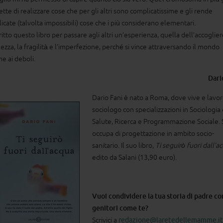
tte di realizzare cose che per gli altri sono complicatissime e gli rende
icate (talvolta impossibili) cose che i più considerano elementari.
itto questo libro per passare agli altri un’esperienza, quella dell’accoglier
ezza, la fragilità e l’imperfezione, perché si vince attraversando il mondo
me ai deboli.
Dari
Dario Fani è nato a Roma, dove vive e lavor
sociologo con specializzazioni in Sociologia 
Salute, Ricerca e Programmazione Sociale. 
occupa di progettazione in ambito socio-
sanitario. Il suo libro,
Ti seguirò fuori dall’a
edito da Salani (13,90 euro).
Vuoi condividere la tua storia di padre con
genitori come te?
Scrivici a
redazione@laretedellemamme.it