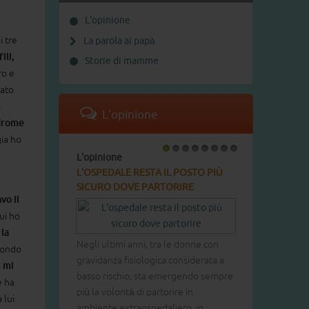
L'opinione
i tre
La parola ai papà
ili,
Storie di mamme
o e
tato
o
L'opinione
ndrome
ia ho
L'opinione
1
2
3
4
5
6
7
8
L'OSPEDALE RESTA IL POSTO PIÙ
SICURO DOVE PARTORIRE
vo il
lui ho
 la
Negli ultimi anni, tra le donne con
mondo
gravidanza fisiologica considerata a
,
mi
basso rischio, sta emergendo sempre
e ha
più la volontà di partorire in
 lui
ambiente extraospedaliero, in