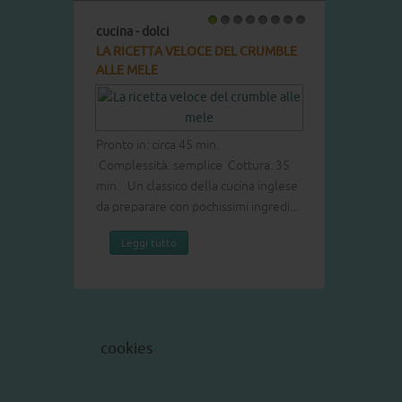
cucina - dolci
1
2
3
4
5
6
7
8
LA RICETTA DEL COTTON CAKE
Pronto in: circa 60 min.
Complessità: media Cottura: 40 min.
Dolce leggero e soffice buono per
ogni occasione.
Leggi tutto
cookies