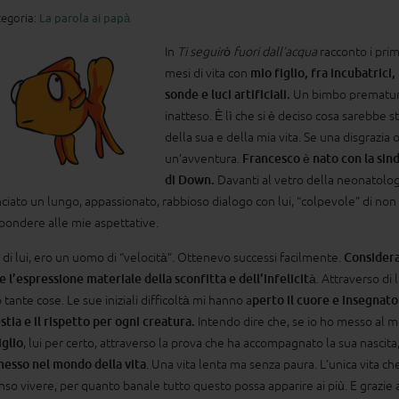
egoria:
La parola ai papà
In
Ti seguirò fuori dall’acqua
racconto i prim
mesi di vita con
mio figlio, fra incubatrici, f
sonde e luci artificiali.
Un bimbo prematur
inatteso. È lì che si è deciso cosa sarebbe s
della sua e della mia vita. Se una disgrazia 
un’avventura.
Francesco è nato con la si
di Down.
Davanti al vetro della neonatolog
ciato un lungo, appassionato, rabbioso dialogo con lui, “colpevole” di non
spondere alle mie aspettative.
 di lui, ero un uomo di “velocità”. Ottenevo successi facilmente.
Considera
e l’espressione materiale della sconfitta e dell’infelicità
. Attraverso di 
 tante cose. Le sue iniziali difficoltà mi hanno a
perto il cuore e insegnato
tia e il rispetto per ogni creatura.
Intendo dire che, se io ho messo al 
iglio
, lui per certo, attraverso la prova che ha accompagnato la sua nascita
messo nel mondo della vita
. Una vita lenta ma senza paura. L’unica vita ch
nso vivere, per quanto banale tutto questo possa apparire ai più. E grazie a