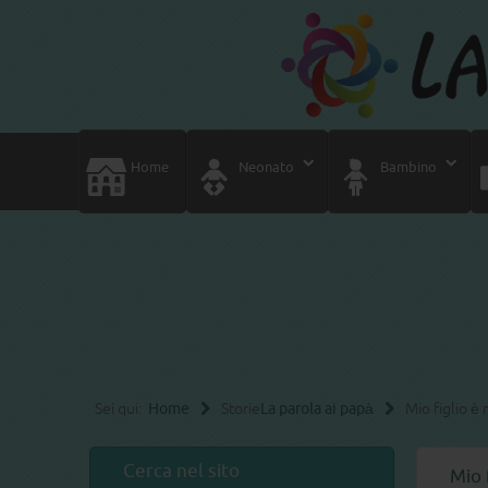
Home
Neonato
Bambino
Sei qui:
Home
Storie
La parola ai papà
Mio figlio è
Cerca nel sito
Mio 