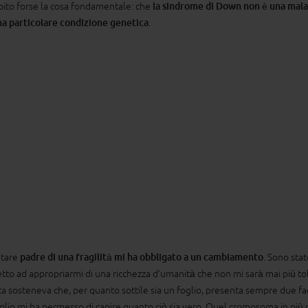
pito forse la cosa fondamentale: che
la sindrome di Down non è una mala
a particolare condizione genetica
.
ntare
padre di una fragilità mi ha obbligato a un cambiamento
. Sono sta
etto ad appropriarmi di una ricchezza d’umanità che non mi sarà mai più tol
a sosteneva che, per quanto sottile sia un foglio, presenta sempre due fa
iglio mi ha permesso di capire quanto ciò sia vero. Quel cromosoma in più g