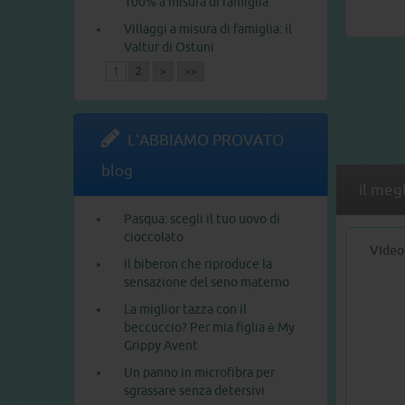
100% a misura di famiglia
Villaggi a misura di famiglia: il
Valtur di Ostuni
1
2
>
>>
L'ABBIAMO PROVATO
blog
il meg
Pasqua: scegli il tuo uovo di
cioccolato
Video
Il biberon che riproduce la
sensazione del seno materno
La miglior tazza con il
beccuccio? Per mia figlia è My
Grippy Avent
Un panno in microfibra per
sgrassare senza detersivi