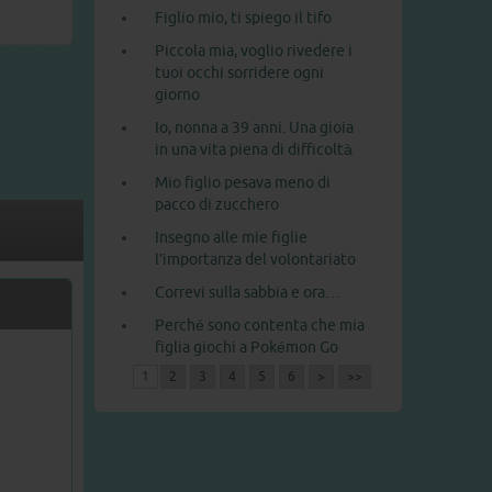
Figlio mio, ti spiego il tifo
Piccola mia, voglio rivedere i
tuoi occhi sorridere ogni
giorno
Io, nonna a 39 anni. Una gioia
in una vita piena di difficoltà
Mio figlio pesava meno di
pacco di zucchero
Insegno alle mie figlie
l’importanza del volontariato
Correvi sulla sabbia e ora…
Perché sono contenta che mia
figlia giochi a Pokémon Go
1
2
3
4
5
6
>
>>