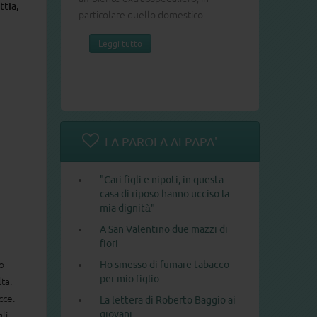
ttia,
particolare quello domestico. ...
Leggi tutto
LA PAROLA AI PAPA'
"Cari figli e nipoti, in questa
casa di riposo hanno ucciso la
mia dignità"
A San Valentino due mazzi di
fiori
to
Ho smesso di fumare tabacco
per mio figlio
ta.
cce.
La lettera di Roberto Baggio ai
giovani
li