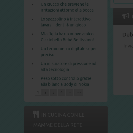
Un ciucco che previene le
irritazioni attorno alla bocca
Lo spazzolino è interattivo:
lavarsi i denti è un gioco
Mia figlia ha un nuovo amico:
Dubb
Cicciobello Bebè Bellissimo!
Invi
Un termometro digitale super
preciso
Un misuratore di pressione ad
alta tecnologia
Peso sotto controllo grazie
alla bilancia Body di Nokia
1
2
3
4
>
>>
IN CUCINA CON LE
MAMME DELLA RETE