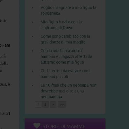
Voglio insegnare a mio figlio la
solidarietà
e la
Mio figlio è nato con la
sindrome di Down
Come sono cambiato con la
gravidanza di mia moglie
o Fani
Con la mia barca aiuto i
a. È
bambini e i ragazzi affetti da
autismo come mia figlia
della
Si
Gli 11 errori da evitare con i
bambini piccoli
cqua
, è
Le 10 frasi che un neopapà non
dovrebbe mai dire a una
neomamma
1
2
>
>>
 altri
STORIE DI MAMME
.