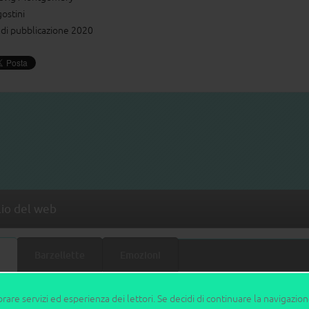
ostini
di pubblicazione 2020
lio del web
Barzellette
Emozioni
orare servizi ed esperienza dei lettori. Se decidi di continuare la navigazio