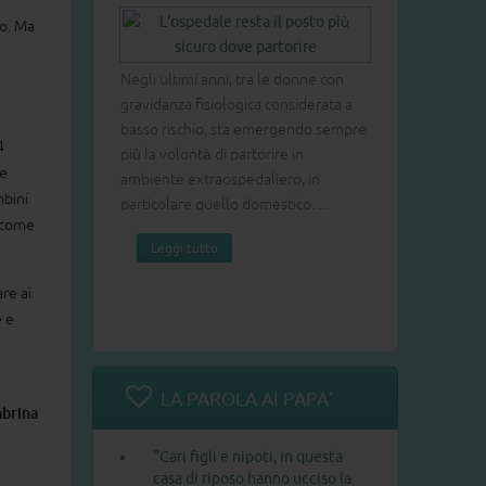
mo. Ma
Negli ultimi anni, tra le donne con
gravidanza fisiologica considerata a
basso rischio, sta emergendo sempre
4
più la volontà di partorire in
he
ambiente extraospedaliero, in
mbini
particolare quello domestico. ...
r come
Leggi tutto
re ai
e e
LA PAROLA AI PAPA'
abrina
"Cari figli e nipoti, in questa
casa di riposo hanno ucciso la