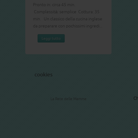
Pronto in: circa 45 min.
Dolce leggero e soffic
Complessità: semplice Cottura: 35
ogni occasione.
min. Un classico della cucina inglese
Leggi tutto
da preparare con pochissimi ingredi...
Leggi tutto
cookies
Ch
La Rete delle Mamme