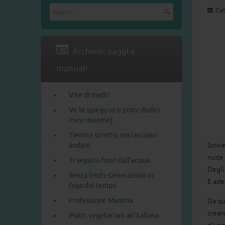
Cat
Archivio: saggi e
manuali
Vite di madri
Ve lo spiego io (i primi dodici
mesi insieme)
Tienimi stretto, ma lasciami
andare
Scrive
nude 
Ti seguirò fuori dall'acqua
Degli
Senza limiti-Generazioni in
E ades
fuga dal tempo
Professione Mamma
Da que
creare
Piatti vegetariani all’italiana