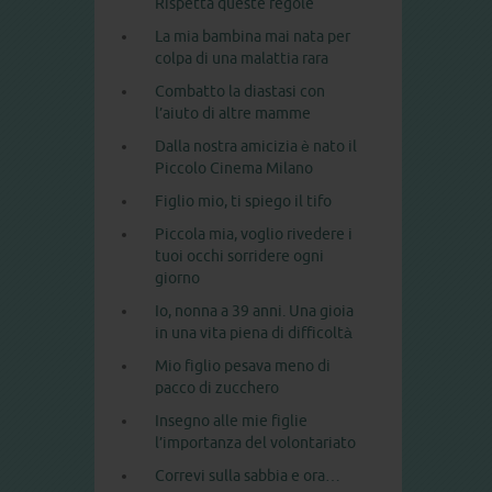
Rispetta queste regole
La mia bambina mai nata per
colpa di una malattia rara
Combatto la diastasi con
l’aiuto di altre mamme
Dalla nostra amicizia è nato il
Piccolo Cinema Milano
Figlio mio, ti spiego il tifo
Piccola mia, voglio rivedere i
tuoi occhi sorridere ogni
giorno
Io, nonna a 39 anni. Una gioia
in una vita piena di difficoltà
Mio figlio pesava meno di
pacco di zucchero
Insegno alle mie figlie
l’importanza del volontariato
Correvi sulla sabbia e ora…