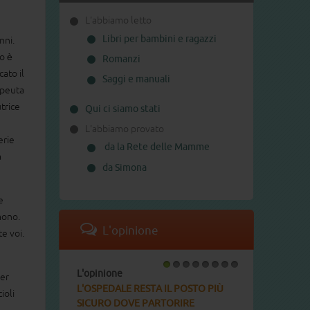
L'abbiamo letto
Libri per bambini e ragazzi
nni.
o è
Romanzi
cato il
Saggi e manuali
apeuta
trice
Qui ci siamo stati
L'abbiamo provato
erie
da la Rete delle Mamme
a
da Simona
e
mono.
L'opinione
e voi.
L'opinione
1
2
3
4
5
6
7
8
per
L'OSPEDALE RESTA IL POSTO PIÙ
ioli
SICURO DOVE PARTORIRE