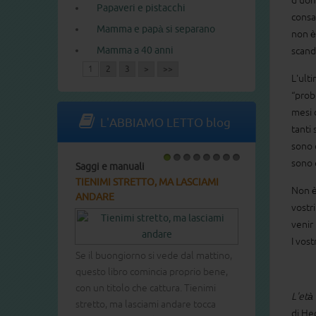
d'uomo
Papaveri e pistacchi
consa
Mamma e papà si separano
non è
Mamma a 40 anni
scand
1
2
3
>
>>
L'ult
“prob
mesi 
L'ABBIAMO LETTO blog
tanti
sono 
sono e
Saggi e manuali
1
2
3
4
5
6
7
8
TIENIMI STRETTO, MA LASCIAMI
Non è
ANDARE
vostr
venir
I vostr
Se il buongiorno si vede dal mattino,
questo libro comincia proprio bene,
con un titolo che cattura. Tienimi
L'età 
stretto, ma lasciami andare tocca
di H