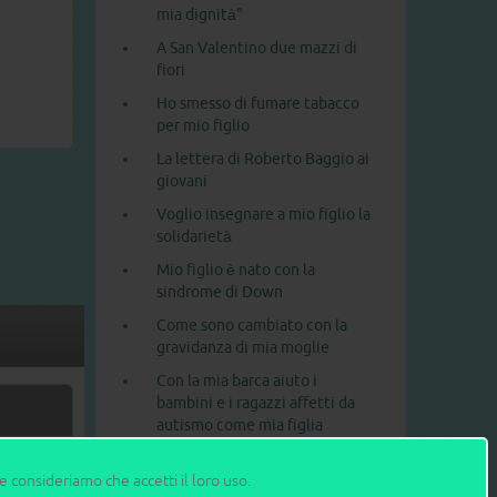
mia dignità"
A San Valentino due mazzi di
fiori
Ho smesso di fumare tabacco
per mio figlio
La lettera di Roberto Baggio ai
giovani
Voglio insegnare a mio figlio la
solidarietà
Mio figlio è nato con la
sindrome di Down
Come sono cambiato con la
gravidanza di mia moglie
Con la mia barca aiuto i
bambini e i ragazzi affetti da
autismo come mia figlia
Gli 11 errori da evitare con i
ne consideriamo che accetti il loro uso.
bambini piccoli