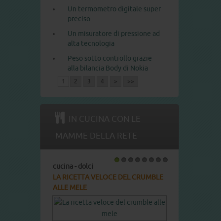
Un termometro digitale super
preciso
Un misuratore di pressione ad
alta tecnologia
Peso sotto controllo grazie
alla bilancia Body di Nokia
1
2
3
4
>
>>
IN CUCINA CON LE
MAMME DELLA RETE
cucina - dolci
cucina - dolci
1
2
3
4
5
6
7
8
LA RICETTA VELOCE DEL CRUMBLE
LA RICETTA DEL COTT
ALLE MELE
Pronto in: circa 60 min.
Complessità: media Cot