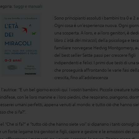
egoria:
Saggi e manuali
Sono principianti assoluti i bambini tra 0 e 2 a
Ogni cosa è un'esperienza nuova. Ogni giorn
una scoperta. A loro, e ai loro genitori, è dedi
libro
L'età dei miracoli
, della psicologa e ter
familiare norvegese Hedvig Montgomery, au
del best seller Sette passi per crescere figli
indipendenti e felici. I primi due testi di una s
che proseguirà affrontando le varie fasi dell
crescita, fino all'adolescenza
 l'autrice: “E un bel giorno eccoli qui. I vostri bambini. Piccole creature tutt
indifese, con le loro manine e i loro piedini, che respirano, piangono, dor
 esserei umani perfetti, appena venuti al mondo: e tutto ciò che hanno siet
so che si fa?”.
l “Che si fa?” e “tutto ciò che hanno siete voi” si dipanano i tanti consigli 
 un forte legame tra genitori e figli, capire e gestire e le emozioni dei cucc