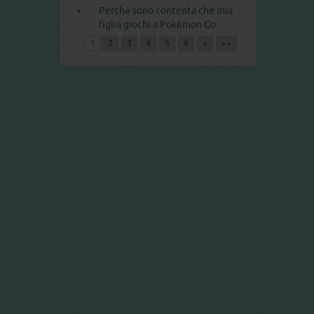
Perché sono contenta che mia
figlia giochi a Pokémon Go
1
2
3
4
5
6
>
>>