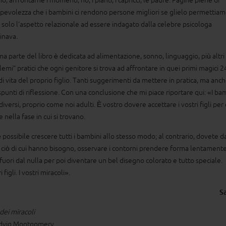
, affrontarne i momenti, no, i pianti, i capricci, le paure. Pagine piene di
pevolezza che i bambini ci rendono persone migliori se glielo permettia
 solo l'aspetto relazionale ad essere indagato dalla celebre psicologa
inava.
ima parte del libro è dedicata ad alimentazione, sonno, linguaggio, più altri
lemi” pratici che ogni genitore si trova ad affrontare in quei primi magici 2
di vita del proprio figlio. Tanti suggerimenti da mettere in pratica, ma anc
 spunti di riflessione. Con una conclusione che mi piace riportare qui: «I ba
diversi, proprio come noi adulti. È vostro dovere accettare i vostri figli pe
 nella fase in cui si trovano.
 possibile crescere tutti i bambini allo stesso modo; al contrario, dovete da
i ciò di cui hanno bisogno, osservare i contorni prendere forma lentament
 fuori dal nulla per poi diventare un bel disegno colorato e tutto speciale.
i figli. I vostri miracoli».
S
dei miracoli
edvig Montgomery