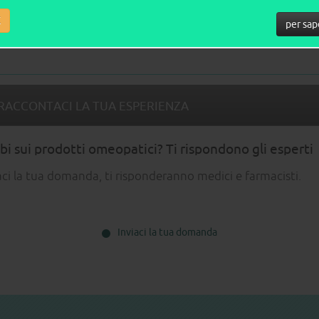
K
per sap
Guarda tutti i video
RACCONTACI LA TUA ESPERIENZA
i sui prodotti omeopatici? Ti rispondono gli esperti
aci la tua domanda, ti risponderanno medici e farmacisti.
Inviaci la tua domanda