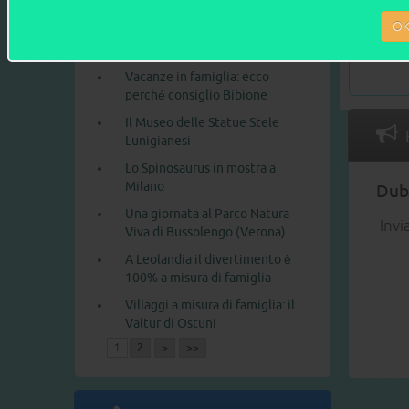
In gita al Parco Nazionale delle
O
incisioni rupestri di Naquane,
in Valcamonica
Vacanze in famiglia: ecco
perché consiglio Bibione
Il Museo delle Statue Stele
Lunigianesi
Lo Spinosaurus in mostra a
Milano
Dubb
Una giornata al Parco Natura
Invi
Viva di Bussolengo (Verona)
A Leolandia il divertimento è
100% a misura di famiglia
Villaggi a misura di famiglia: il
Valtur di Ostuni
1
2
>
>>