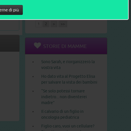
Le 10 frasi che un neopapà non
erne di più
dovrebbe mai dire a una
neomamma
1
2
>
>>
STORIE DI MAMME
Sono Sarah, e riorganizzerò la
vostra vita
Ho dato vita al Progetto Elisa
per salvare la vista dei bambini
“Se solo potessi tornare
indietro... non diventerei
madre”
Il calvario di un figlio in
oncologia pediatrica
Figlio caro, vuoi un cellulare?