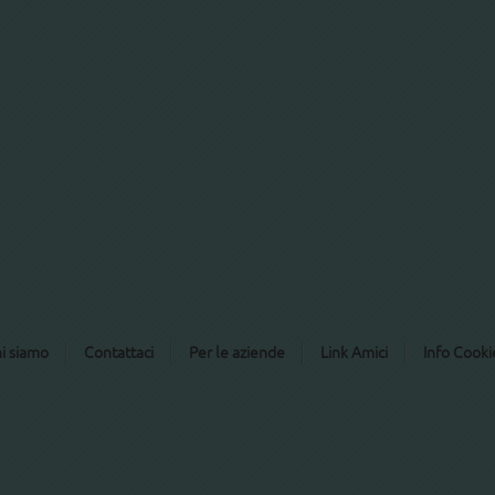
e buono per
i siamo
Contattaci
Per le aziende
Link Amici
Info Cooki