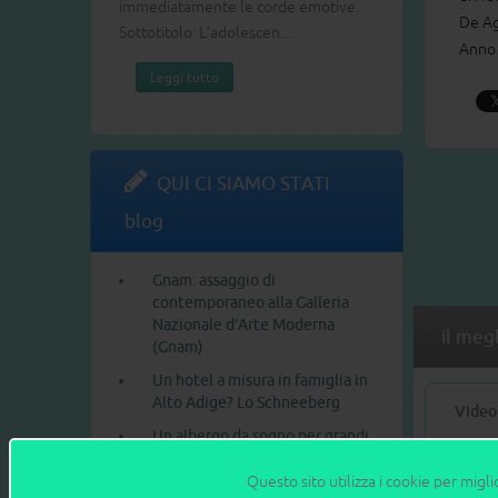
immediatamente le corde emotive.
De Ag
Sottotitolo: L’adolescen...
Anno 
Leggi tutto
QUI CI SIAMO STATI
blog
Gnam: assaggio di
contemporaneo alla Galleria
Nazionale d’Arte Moderna
il meg
(Gnam)
Un hotel a misura in famiglia in
Alto Adige? Lo Schneeberg
Video
Un albergo da sogno per grandi
e piccini: il Gardaland
Adventure Hotel
Questo sito utilizza i cookie per migli