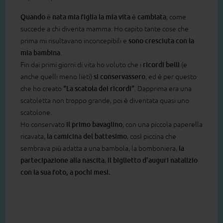
Quando è nata mia figlia la mia vita è cambiata
, come
succede a chi diventa mamma. Ho capito tante cose che
prima mi risultavano inconcepibili e
sono cresciuta con la
mia bambina
.
Fin dai primi giorni di vita ho voluto che i
ricordi belli
(e
anche quelli meno lieti)
si conservassero
, ed è per questo
che ho creato
“La scatola dei ricordi”
. Dapprima era una
scatoletta non troppo grande, poi è diventata quasi uno
scatolone.
Ho conservato
il primo bavaglino
, con una piccola paperella
ricavata,
la camicina del battesimo
, così piccina che
sembrava più adatta a una bambola, la bomboniera,
la
partecipazione alla nascita
,
il biglietto d’auguri natalizio
con la sua foto, a pochi mesi.