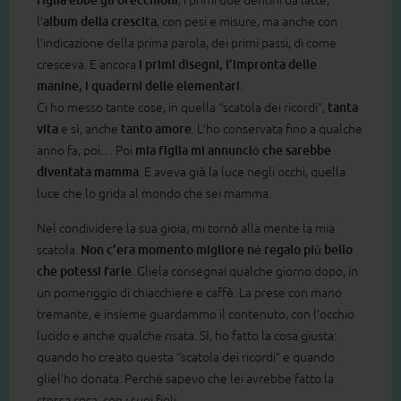
figlia ebbe gli orecchioni
, i primi due dentini da latte,
l’
album della crescita
, con pesi e misure, ma anche con
l’indicazione della prima parola, dei primi passi, di come
cresceva. E ancora
i primi disegni, l’impronta delle
manine, i quaderni delle elementari
.
Ci ho messo tante cose, in quella “scatola dei ricordi”,
tanta
vita
e sì, anche
tanto amore
. L’ho conservata fino a qualche
anno fa, poi… Poi
mia figlia mi annunciò che sarebbe
diventata mamma
. E aveva già la luce negli occhi, quella
luce che lo grida al mondo che sei mamma.
Nel condividere la sua gioia, mi tornò alla mente la mia
scatola.
Non c’era momento migliore né regalo più bello
che potessi farle
. Gliela consegnai qualche giorno dopo, in
un pomeriggio di chiacchiere e caffè. La prese con mano
tremante, e insieme guardammo il contenuto, con l’occhio
lucido e anche qualche risata. Sì, ho fatto la cosa giusta:
quando ho creato questa “scatola dei ricordi” e quando
gliel’ho donata. Perché sapevo che lei avrebbe fatto la
stessa cosa, con i suoi figli.