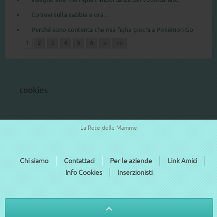
Correvi sulla sabbia e ora…
Perché sono contenta che mia figlia giochi a Pokémon Go
1
2
3
4
5
6
>
>>
cookies
La Rete delle Mamme
Chi siamo
Contattaci
Per le aziende
Link Amici
Info Cookies
Inserzionisti