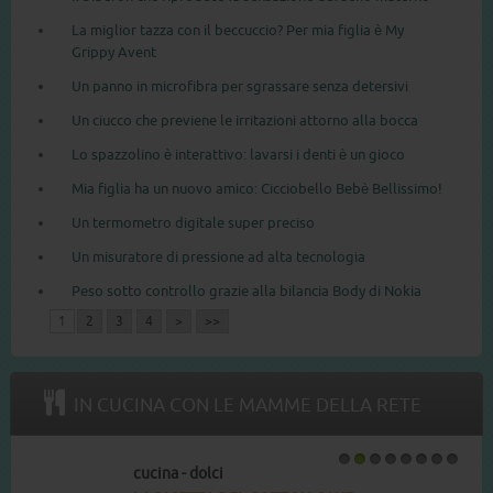
La miglior tazza con il beccuccio? Per mia figlia è My
Grippy Avent
Un panno in microfibra per sgrassare senza detersivi
Un ciucco che previene le irritazioni attorno alla bocca
Lo spazzolino è interattivo: lavarsi i denti è un gioco
Mia figlia ha un nuovo amico: Cicciobello Bebè Bellissimo!
Un termometro digitale super preciso
Un misuratore di pressione ad alta tecnologia
Peso sotto controllo grazie alla bilancia Body di Nokia
1
2
3
4
>
>>
IN CUCINA CON LE MAMME DELLA RETE
cucina - dolci
1
2
3
4
5
6
7
8