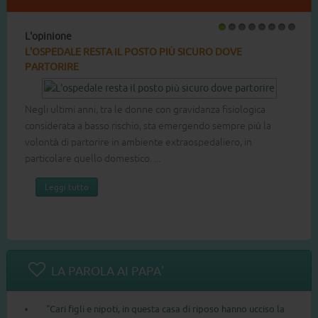
L'opinione
L'
1
2
3
4
5
6
7
8
L'OSPEDALE RESTA IL POSTO PIÙ SICURO DOVE
PE
PARTORIRE
FI
Negli ultimi anni, tra le donne con gravidanza fisiologica
considerata a basso rischio, sta emergendo sempre più la
Ab
volontà di partorire in ambiente extraospedaliero, in
ps
particolare quello domestico. ...
nos
em
Leggi tutto
LA PAROLA AI PAPA'
"Cari figli e nipoti, in questa casa di riposo hanno ucciso la