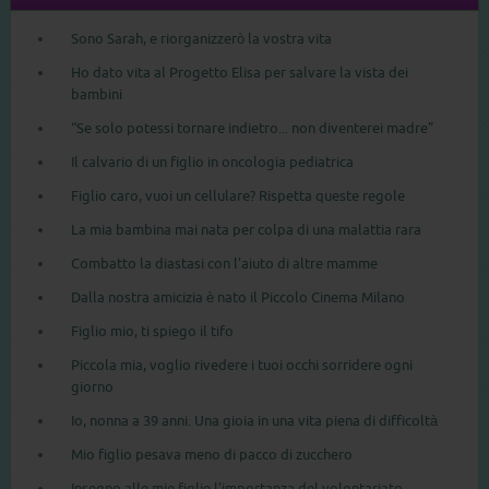
Sono Sarah, e riorganizzerò la vostra vita
Ho dato vita al Progetto Elisa per salvare la vista dei
bambini
“Se solo potessi tornare indietro... non diventerei madre”
Il calvario di un figlio in oncologia pediatrica
Figlio caro, vuoi un cellulare? Rispetta queste regole
La mia bambina mai nata per colpa di una malattia rara
Combatto la diastasi con l’aiuto di altre mamme
Dalla nostra amicizia è nato il Piccolo Cinema Milano
Figlio mio, ti spiego il tifo
Piccola mia, voglio rivedere i tuoi occhi sorridere ogni
giorno
Io, nonna a 39 anni. Una gioia in una vita piena di difficoltà
Mio figlio pesava meno di pacco di zucchero
Insegno alle mie figlie l’importanza del volontariato