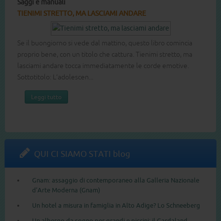
Saggi e manuali
Libri pe
1
2
3
4
5
6
7
8
TIENIMI STRETTO, MA LASCIAMI ANDARE
LA MIA 
Se il buongiorno si vede dal mattino, questo libro comincia
Come si 
proprio bene, con un titolo che cattura. Tienimi stretto, ma
mamma, h
lasciami andare tocca immediatamente le corde emotive.
combatte
Sottotitolo: L’adolescen...
non è cer
Leggi tutto
Legg
QUI CI SIAMO STATI blog
Gnam: assaggio di contemporaneo alla Galleria Nazionale
d’Arte Moderna (Gnam)
Un hotel a misura in famiglia in Alto Adige? Lo Schneeberg
Un albergo da sogno per grandi e piccini: il Gardaland