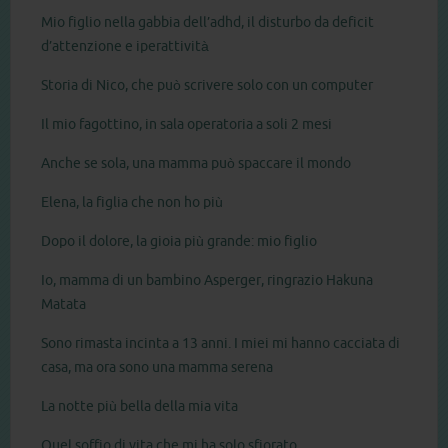
Mio figlio nella gabbia dell’adhd, il disturbo da deficit
d’attenzione e iperattività
Storia di Nico, che può scrivere solo con un computer
Il mio fagottino, in sala operatoria a soli 2 mesi
Anche se sola, una mamma può spaccare il mondo
Elena, la figlia che non ho più
Dopo il dolore, la gioia più grande: mio figlio
Io, mamma di un bambino Asperger, ringrazio Hakuna
Matata
Sono rimasta incinta a 13 anni. I miei mi hanno cacciata di
casa, ma ora sono una mamma serena
La notte più bella della mia vita
Quel soffio di vita che mi ha solo sfiorato