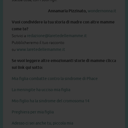
Annamaria Pizzinato,
wondernonna.it
Vuoi condividere la tua storia di madre con altre mamme
come te?
Scrivici a
redazione@laretedellemamme.it
Pubblicheremo il tuo racconto
su
www.laretedellemamme.it
Se vuoi leggere altre emozionanti storie di mamme clicca
sui link qui sotto:
Mia figlia combatte contro la sindrome di Phace
La meningite ha ucciso mia figlia
Mio figlio ha la sindrome del cromosoma 14
Preghiera per mia figlia
Adesso ci sei anche tu, piccola mia