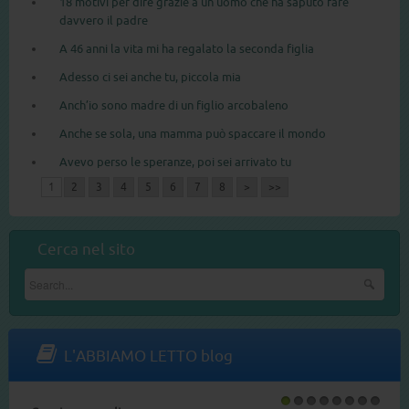
18 motivi per dire grazie a un uomo che ha saputo fare
davvero il padre
A 46 anni la vita mi ha regalato la seconda figlia
Adesso ci sei anche tu, piccola mia
Anch’io sono madre di un figlio arcobaleno
Anche se sola, una mamma può spaccare il mondo
Avevo perso le speranze, poi sei arrivato tu
1
2
3
4
5
6
7
8
>
>>
Cerca nel sito
L'ABBIAMO LETTO blog