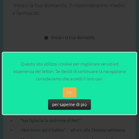
Inviaci la tua domanda, ti risponderanno medici
e farmacisti.
Inviaci la tua domanda
Questo sito utilizza i cookie per migliorare servizi ed
esperienza dei lettori. Se decidi di continuare la navigazione
Archivio: storie di mamma
consideriamo che accetti il loro uso.
OK
"Attacco epilettico". Così, dopo la paura, mio figlio è
tornato a sorridere
per saperne di più
“Se solo potessi tornare indietro... non diventerei madre”
“Sua figlia ha la sindrome di Rett”
«Non trovo più il battito”… ed ero alla 23esima settimana