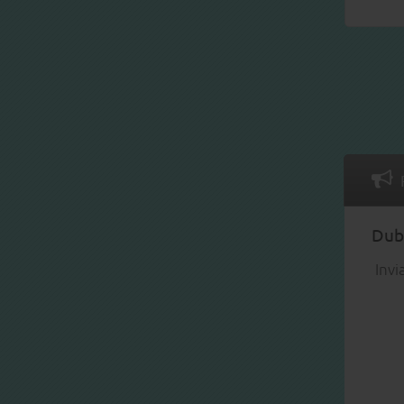
Dubb
Invi