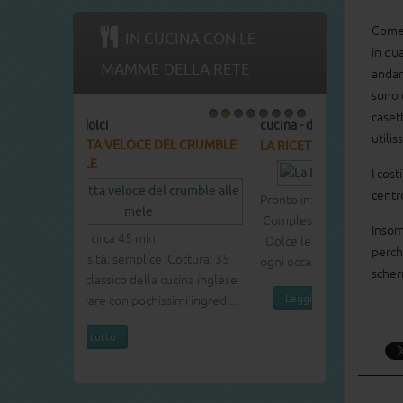
Come 
IN CUCINA CON LE
in qua
MAMME DELLA RETE
andar
sono 
caset
cucina - dolci
1
2
3
4
5
6
7
8
utilis
LA RICETTA DEL COTTON CAKE
I cost
centr
Pronto in: circa 60 min.
Complessità: media Cottura: 40 min.
Insom
Dolce leggero e soffice buono per
perch
ogni occasione.
scher
Leggi tutto