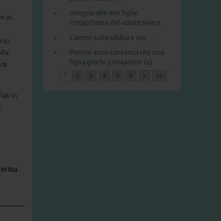
Insegno alle mie figlie
 e pc
l’importanza del volontariato
Correvi sulla sabbia e ora…
 (ci
ella
Perché sono contenta che mia
figlia giochi a Pokémon Go
arà
1
2
3
4
5
6
>
>>
lati in
y.
terina