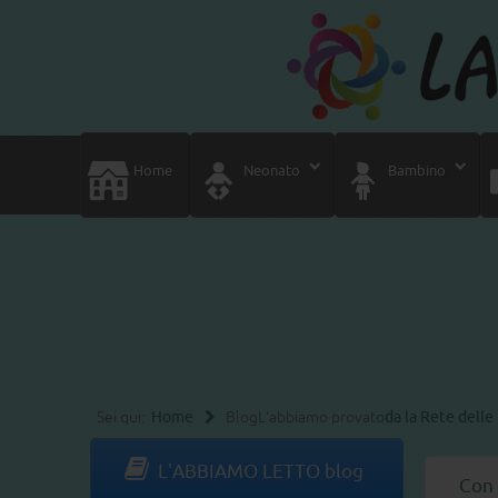
Home
Neonato
Bambino
Sei qui:
Home
Blog
L'abbiamo provato
da la Rete del
L'ABBIAMO LETTO blog
Con 