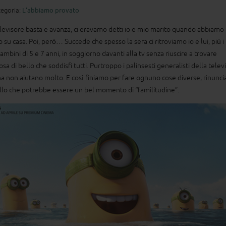
egoria:
L'abbiamo provato
levisore basta e avanza, ci eravamo detti io e mio marito quando abbiamo
GO
su casa. Poi, però… Succede che spesso la sera ci ritroviamo io e lui, più i 
mbini di 5 e 7 anni, in soggiorno davanti alla tv senza riuscire a trovare
 bambino
sa di bello che soddisfi tutti. Purtroppo i palinsesti generalisti della telev
ma, ha una
ana non aiutano molto. E così finiamo per fare ognuno cose diverse, rinunc
ro cui
llo che potrebbe essere un bel momento di “familitudine”.
seno.
a non è
...