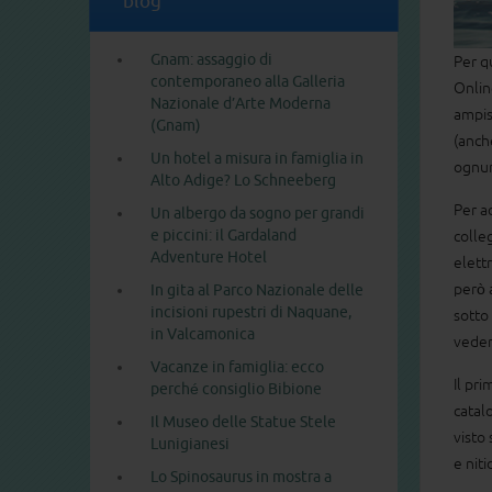
blog
Gnam: assaggio di
Per q
contemporaneo alla Galleria
Onlin
Nazionale d’Arte Moderna
ampis
(Gnam)
(anche
Un hotel a misura in famiglia in
ognun
Alto Adige? Lo Schneeberg
Per a
Un albergo da sogno per grandi
e piccini: il Gardaland
colle
Adventure Hotel
elettr
però 
In gita al Parco Nazionale delle
incisioni rupestri di Naquane,
sotto
in Valcamonica
veder
Vacanze in famiglia: ecco
Il pri
perché consiglio Bibione
catal
Il Museo delle Statue Stele
visto 
Lunigianesi
e niti
Lo Spinosaurus in mostra a