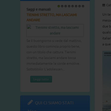
Cat
Saggi e manuali
Libri per bambini e ragazzi
1
2
3
4
5
6
7
8
Un te
TIENIMI STRETTO, MA LASCIAMI
LA MIA MAMMA E IL DRA
ANDARE
messo 
due ba
Come si può spiegare a un
qualco
che la mamma, la sua mam
itali
Se il buongiorno si vede dal mattino,
malattia cattiva cattiva cont
a que
questo libro comincia proprio bene,
combattere? Un tumore al 
con un titolo che cattura. Tienimi
Tacere è una tentazione, m
stretto, ma lasciami andare tocca
certo la soluzione, perché i p
immediatamente le corde emotive.
Leggi tutto
Sottotitolo: L’adolescen...
Leggi tutto
QUI CI SIAMO STATI