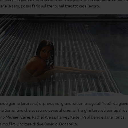
rla la sera, posso farlo sul treno, nel tragitto casa-lavoro.
condo giorno (anzi sera) di prova, noi grandi ci siamo regalati Youth-La giov
olo Sorrentino che avevamo perso al cinema. Tra gli interpreti principali de
ano Michael Caine, Rachel Weisz, Harvey Keitel, Paul Dano e Jane Fonda.
ssimo film vincitore di due David di Donatello.