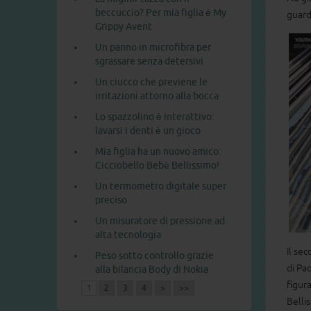
beccuccio? Per mia figlia è My
guarda
Grippy Avent
Un panno in microfibra per
sgrassare senza detersivi
Un ciucco che previene le
irritazioni attorno alla bocca
Lo spazzolino è interattivo:
lavarsi i denti è un gioco
Mia figlia ha un nuovo amico:
Cicciobello Bebè Bellissimo!
Un termometro digitale super
preciso
Un misuratore di pressione ad
alta tecnologia
Il se
Peso sotto controllo grazie
di Pa
alla bilancia Body di Nokia
figur
1
2
3
4
>
>>
Belli