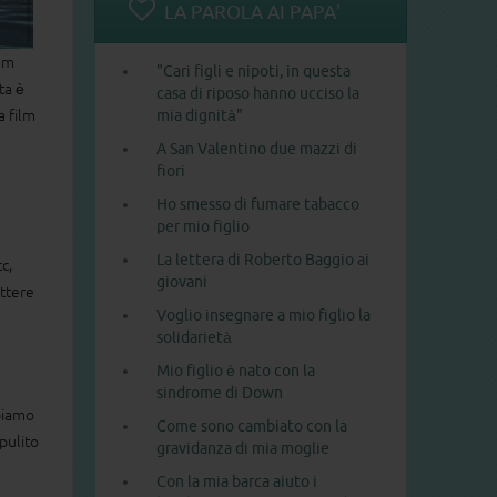
LA PAROLA AI PAPA'
ium
"Cari figli e nipoti, in questa
ta è
casa di riposo hanno ucciso la
mia dignità"
a film
A San Valentino due mazzi di
fiori
Ho smesso di fumare tabacco
per mio figlio
La lettera di Roberto Baggio ai
c,
giovani
ttere
Voglio insegnare a mio figlio la
solidarietà
Mio figlio è nato con la
sindrome di Down
bbiamo
Come sono cambiato con la
 pulito
gravidanza di mia moglie
Con la mia barca aiuto i