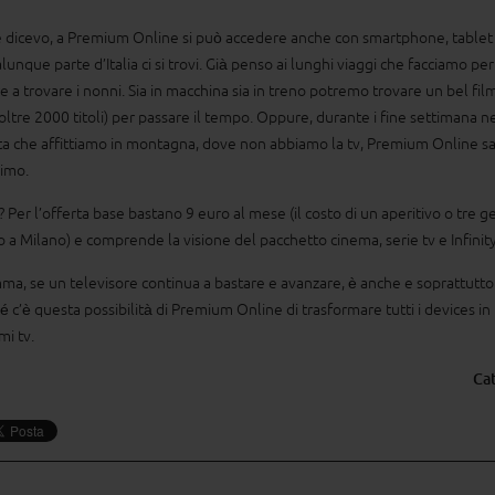
dicevo, a Premium Online si può accedere anche con smartphone, tablet
lunque parte d’Italia ci si trovi. Già penso ai lunghi viaggi che facciamo per
e a trovare i nonni. Sia in macchina sia in treno potremo trovare un bel film
oltre 2000 titoli) per passare il tempo. Oppure, durante i fine settimana n
ta che affittiamo in montagna, dove non abbiamo la tv, Premium Online s
simo.
i? Per l’offerta base bastano 9 euro al mese (il costo di un aperitivo o tre ge
o a Milano) e comprende la visione del pacchetto cinema, serie tv e Infinit
ma, se un televisore continua a bastare e avanzare, è anche e soprattutto
é c’è questa possibilità di Premium Online di trasformare tutti i devices in
mi tv.
Ca