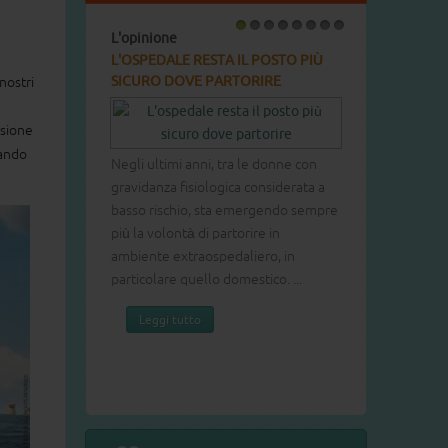
L'opinione
L'opinione
1
2
3
4
5
6
7
8
L'OSPEDALE RESTA IL POSTO PIÙ
PERCHÉ È COSÌ DIFF
SICURO DOVE PARTORIRE
LA RABBIA DEI NOSTR
nostri
COME POSSIAMO RI
isione
iando
Negli ultimi anni, tra le donne con
gravidanza fisiologica considerata a
Abbiamo chiesto una r
basso rischio, sta emergendo sempre
tema a Fabio Celi, ps
più la volontà di partorire in
psicoterapeuta e auto
ambiente extraospedaliero, in
emozioni dei nostri fig
particolare quello domestico. ...
marzo 2020 per De Ago
Leggi tutto
emozioni fondamentali 
Leggi tutto