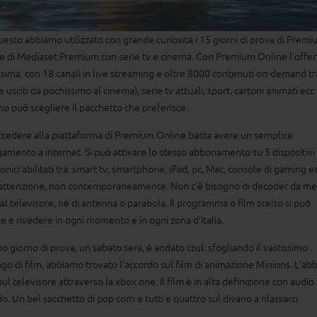
uesto abbiamo utilizzato con grande curiosità i 15 giorni di prova di Prem
e di Mediaset Premium con serie tv e cinema. Con Premium Online l’offer
sima: con 18 canali in live streaming e oltre 8000 contenuti on-demand tr
 usciti da pochissimo al cinema), serie tv attuali, sport, cartoni animati ecc
o può scegliere il pacchetto che preferisce.
ccedere alla piattaforma di Premium Online basta avere un semplice
gamento a internet. Si può attivare lo stesso abbonamento su 5 dispositivi
onici abilitati tra: smart tv, smartphone, iPad, pc, Mac, console di gaming ec
attenzione, non contemporaneamente. Non c’è bisogno di decoder da me
 al televisore, né di antenna o parabola. Il programma o film scelto si può
e e rivedere in ogni momento e in ogni zona d’Italia.
mo giorno di prova, un sabato sera, è andato così: sfogliando il vastissimo
ogo di film, abbiamo trovato l’accordo sul film di animazione Minions. L’a
sul televisore attraverso la xbox one. Il film è in alta definizione con audio
do. Un bel sacchetto di pop corn e tutti e quattro sul divano a rilassarci.