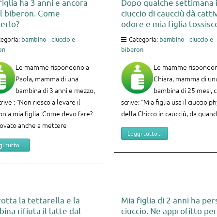
figlia ha 3 anni e ancora
Dopo qualche settimana i
il biberon. Come
ciuccio di caucciù dà catti
ierlo?
odore e mia figlia tossisc
egoria:
bambino - ciuccio e
Categoria:
bambino - ciuccio e
on
biberon
Le mamme rispondono a
Le mamme rispondon
Paola, mamma di una
Chiara, mamma di un
bambina di 3 anni e mezzo,
bambina di 25 mesi, 
rive : “Non riesco a levare il
scrive: “Mia figlia usa il ciuccio p
on a mia figlia. Come devo fare?
della Chicco in caucciù, da quan
ovato anche a mettere
Leggi tutto...
i tutto...
rotta la tettarella e la
Mia figlia di 2 anni ha pers
ina rifiuta il latte dal
ciuccio. Ne approfitto per