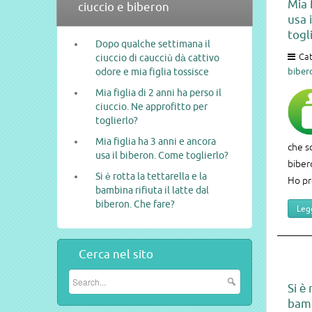
Mia 
ciuccio e biberon
usa 
togl
Dopo qualche settimana il
Cat
ciuccio di caucciù dà cattivo
odore e mia figlia tossisce
biber
Mia figlia di 2 anni ha perso il
ciuccio. Ne approfitto per
toglierlo?
Mia figlia ha 3 anni e ancora
che sc
usa il biberon. Come toglierlo?
biber
Si è rotta la tettarella e la
Ho pr
bambina rifiuta il latte dal
biberon. Che fare?
Legg
Cerca nel sito
Si è 
bamb