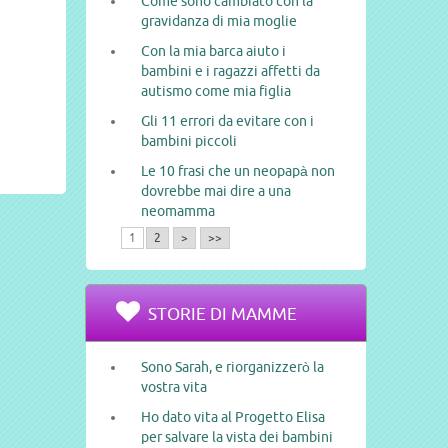
Come sono cambiato con la
gravidanza di mia moglie
Con la mia barca aiuto i
bambini e i ragazzi affetti da
autismo come mia figlia
Gli 11 errori da evitare con i
bambini piccoli
Le 10 frasi che un neopapà non
dovrebbe mai dire a una
neomamma
1
2
>
>>
STORIE DI MAMME
Sono Sarah, e riorganizzerò la
vostra vita
Ho dato vita al Progetto Elisa
per salvare la vista dei bambini