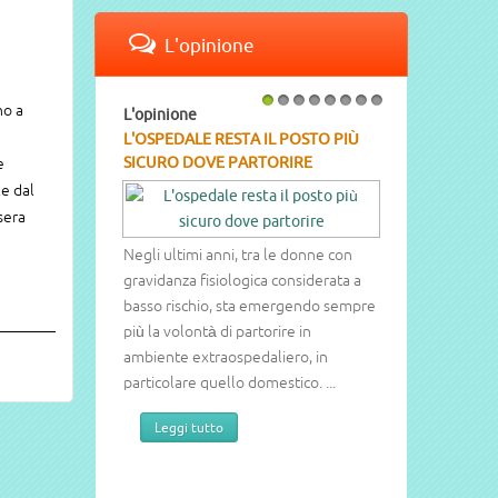
L'opinione
o a
L'opinione
1
2
3
4
5
6
7
8
L'OSPEDALE RESTA IL POSTO PIÙ
SICURO DOVE PARTORIRE
e
le dal
 sera
Negli ultimi anni, tra le donne con
gravidanza fisiologica considerata a
basso rischio, sta emergendo sempre
più la volontà di partorire in
ambiente extraospedaliero, in
particolare quello domestico. ...
Leggi tutto