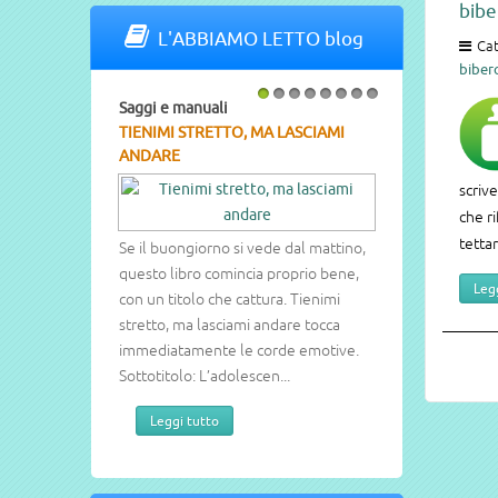
bibe
L'ABBIAMO LETTO blog
Cat
biber
Saggi e manuali
1
2
3
4
5
6
7
8
TIENIMI STRETTO, MA LASCIAMI
ANDARE
scrive
che ri
tetta
Se il buongiorno si vede dal mattino,
questo libro comincia proprio bene,
Legg
con un titolo che cattura. Tienimi
stretto, ma lasciami andare tocca
immediatamente le corde emotive.
Sottotitolo: L’adolescen...
Leggi tutto