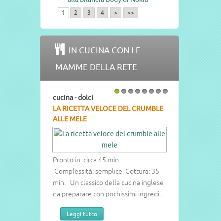
1
2
3
4
>
>>
IN CUCINA CON LE
MAMME DELLA RETE
cina - dolci
cucina - dolci
1
2
3
4
5
6
7
8
 RICETTA VELOCE DEL CRUMBLE
LA RICETTA DEL COTTON CAKE
LE MELE
Pronto in: circa 60 min.
Complessità: media Cottura: 40 m
onto in: circa 45 min.
Dolce leggero e soffice buono pe
mplessità: semplice Cottura: 35
ogni occasione.
n. Un classico della cucina inglese
Leggi tutto
 preparare con pochissimi ingredi...
Leggi tutto