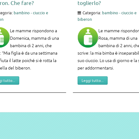
ron. Che fare?
toglierlo?
egoria:
bambino - ciuccio e
Categoria:
bambino - ciuccio e
on
biberon
Le mamme rispondono a
Le mamme rispondon
Domenica, mamma di una
Rosa, mamma di una
bambina di 2 anni, che
bambina di 2 anni, ch
: “Mia figlia è da una settimana
scrive: la mia bimba è inseparabi
fiuta il latte poiché si è rotta la
suo ciuccio. Lo usa di giorno e la
rella del biberon.
per addormentarsi.
i tutto...
Leggi tutto...