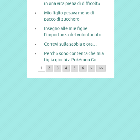
in una vita piena di difficoltà
Mio figlio pesava meno di
pacco di zucchero
Insegno alle mie figlie
l’importanza del volontariato
Correvi sulla sabbia e ora…
Perché sono contenta che mia
figlia giochi a Pokémon Go
1
2
3
4
5
6
>
>>