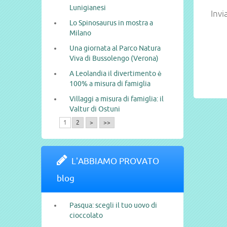
Lunigianesi
Invi
Lo Spinosaurus in mostra a
Milano
Una giornata al Parco Natura
Viva di Bussolengo (Verona)
A Leolandia il divertimento è
100% a misura di famiglia
Villaggi a misura di famiglia: il
Valtur di Ostuni
1
2
>
>>
L'ABBIAMO PROVATO
blog
Pasqua: scegli il tuo uovo di
cioccolato