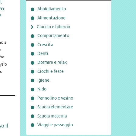
l
vo
Abbigliamento
e
Alimentazione
Ciuccio e biberon
Comportamento
o a
Crescita
a
Denti
che
Dormire e relax
hysio
Giochi e feste
do
Igiene
Nido
Pannolino e vasino
Scuola elementare
Scuola materna
Viaggi e passeggio
o il