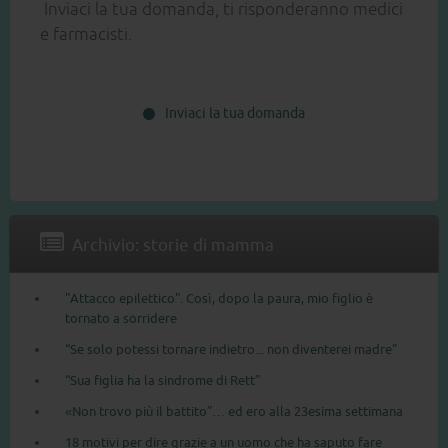
Inviaci la tua domanda, ti risponderanno medici
e farmacisti.
Inviaci la tua domanda
Archivio: storie di mamma
"Attacco epilettico". Così, dopo la paura, mio figlio è
tornato a sorridere
“Se solo potessi tornare indietro... non diventerei madre”
“Sua figlia ha la sindrome di Rett”
«Non trovo più il battito”… ed ero alla 23esima settimana
18 motivi per dire grazie a un uomo che ha saputo fare