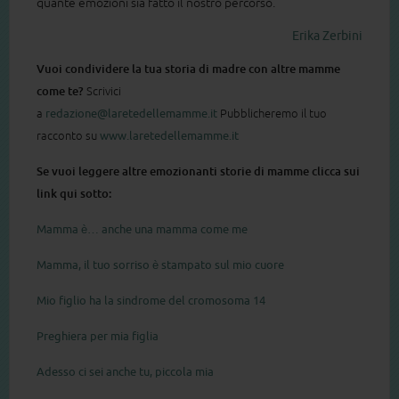
quante emozioni sia fatto il nostro percorso.
Erika Zerbini
Vuoi condividere la tua storia di madre con altre mamme
come te
?
Scrivici
a
redazione@laretedellemamme.it
Pubblicheremo il tuo
racconto su
www.laretedellemamme.it
Se vuoi leggere altre emozionanti storie di mamme clicca sui
link qui sotto:
Mamma è… anche una mamma come me
Mamma, il tuo sorriso è stampato sul mio cuore
Mio figlio ha la sindrome del cromosoma 14
Preghiera per mia figlia
Adesso ci sei anche tu, piccola mia