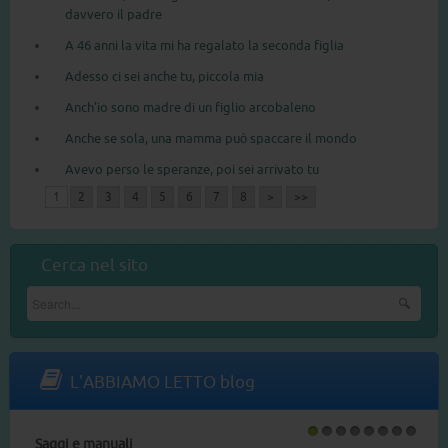
davvero il padre
A 46 anni la vita mi ha regalato la seconda figlia
Adesso ci sei anche tu, piccola mia
Anch’io sono madre di un figlio arcobaleno
Anche se sola, una mamma può spaccare il mondo
Avevo perso le speranze, poi sei arrivato tu
1
2
3
4
5
6
7
8
>
>>
Cerca nel sito
L'ABBIAMO LETTO blog
 e manuali
Libri per bamb
1
2
3
4
5
6
7
8