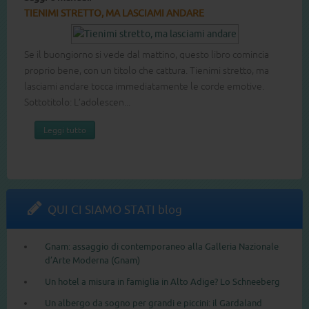
MI STRETTO, MA LASCIAMI ANDARE
LA MIA MAMM
buongiorno si vede dal mattino, questo libro comincia
Come si può s
o bene, con un titolo che cattura. Tienimi stretto, ma
mamma, ha una 
ami andare tocca immediatamente le corde emotive.
combattere? U
itolo: L’adolescen...
non è certo la 
eggi tutto
Leggi tutt
QUI CI SIAMO STATI blog
Gnam: assaggio di contemporaneo alla Galleria Nazionale
d’Arte Moderna (Gnam)
Un hotel a misura in famiglia in Alto Adige? Lo Schneeberg
Un albergo da sogno per grandi e piccini: il Gardaland