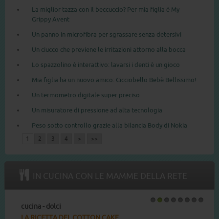
La miglior tazza con il beccuccio? Per mia figlia è My
Grippy Avent
Un panno in microfibra per sgrassare senza detersivi
Un ciucco che previene le irritazioni attorno alla bocca
Lo spazzolino è interattivo: lavarsi i denti è un gioco
Mia figlia ha un nuovo amico: Cicciobello Bebè Bellissimo!
Un termometro digitale super preciso
Un misuratore di pressione ad alta tecnologia
Peso sotto controllo grazie alla bilancia Body di Nokia
1
2
3
4
>
>>
IN CUCINA CON LE MAMME DELLA RETE
cucina - dolci
1
2
3
4
5
6
7
8
LA RICETTA DEL COTTON CAKE