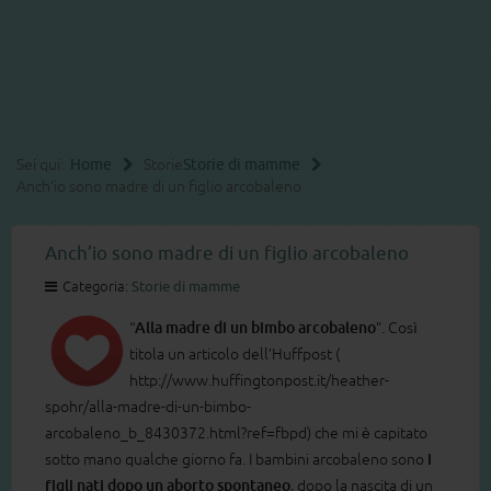
Sei qui:
Home
Storie
Storie di mamme
Anch’io sono madre di un figlio arcobaleno
Anch’io sono madre di un figlio arcobaleno
Categoria:
Storie di mamme
“
Alla madre di un bimbo arcobaleno
”. Così
titola un articolo dell’Huffpost (
http://www.huffingtonpost.it/heather-
spohr/alla-madre-di-un-bimbo-
arcobaleno_b_8430372.html?ref=fbpd) che mi è capitato
sotto mano qualche giorno fa. I bambini arcobaleno sono
i
figli nati dopo un aborto spontaneo
, dopo la nascita di un