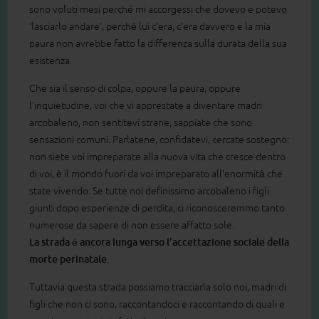
sono voluti mesi perché mi accorgessi che dovevo e potevo
‘lasciarlo andare’, perché lui c’era, c’era davvero e la mia
paura non avrebbe fatto la differenza sulla durata della sua
esistenza.
Che sia il senso di colpa, oppure la paura, oppure
l’inquietudine, voi che vi apprestate a diventare madri
arcobaleno, non sentitevi strane, sappiate che sono
sensazioni comuni. Parlatene, confidatevi, cercate sostegno:
non siete voi impreparate alla nuova vita che cresce dentro
di voi, è il mondo fuori da voi impreparato all’enormità che
state vivendo. Se tutte noi definissimo arcobaleno i figli
giunti dopo esperienze di perdita, ci riconosceremmo tanto
numerose da sapere di non essere affatto sole.
La strada è ancora lunga verso l’accettazione sociale della
morte perinatale
.
Tuttavia questa strada possiamo tracciarla solo noi, madri di
figli che non ci sono, raccontandoci e raccontando di quali e