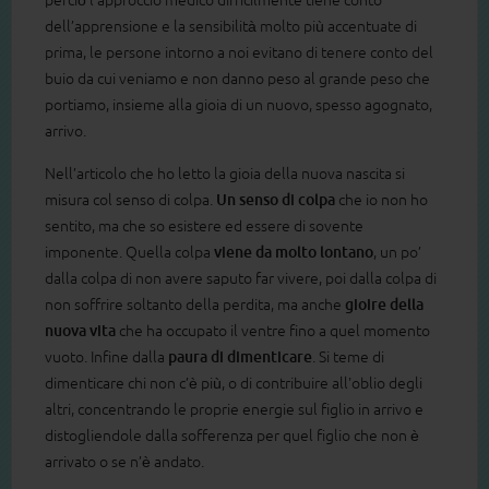
perciò l’approccio medico difficilmente tiene conto
dell’apprensione e la sensibilità molto più accentuate di
prima, le persone intorno a noi evitano di tenere conto del
buio da cui veniamo e non danno peso al grande peso che
portiamo, insieme alla gioia di un nuovo, spesso agognato,
arrivo.
Nell’articolo che ho letto la gioia della nuova nascita si
misura col senso di colpa.
Un senso di colpa
che io non ho
sentito, ma che so esistere ed essere di sovente
imponente. Quella colpa
viene da molto lontano
, un po’
dalla colpa di non avere saputo far vivere, poi dalla colpa di
non soffrire soltanto della perdita, ma anche
gioire della
nuova vita
che ha occupato il ventre fino a quel momento
vuoto. Infine dalla
paura di dimenticare
. Si teme di
dimenticare chi non c’è più, o di contribuire all'oblio degli
altri, concentrando le proprie energie sul figlio in arrivo e
distogliendole dalla sofferenza per quel figlio che non è
arrivato o se n’è andato.