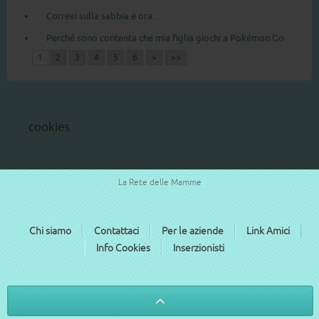
Correvi sulla sabbia e ora…
Perché sono contenta che mia figlia giochi a Pokémon Go
1
2
3
4
5
6
>
>>
cookies
La Rete delle Mamme
Chi siamo
Contattaci
Per le aziende
Link Amici
Info Cookies
Inserzionisti