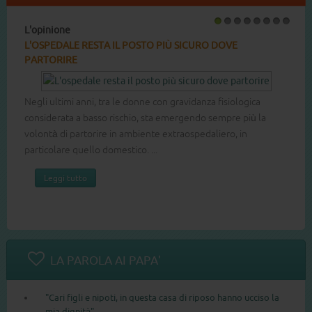
'opinione
L'opinion
1
2
3
4
5
6
7
8
'OSPEDALE RESTA IL POSTO PIÙ SICURO DOVE
PERCHÉ È
ARTORIRE
FIGLI E 
gli ultimi anni, tra le donne con gravidanza fisiologica
onsiderata a basso rischio, sta emergendo sempre più la
Abbiamo ch
lontà di partorire in ambiente extraospedaliero, in
psicologo 
rticolare quello domestico. ...
nostri fig
emozioni f
Leggi tutto
Leggi 
LA PAROLA AI PAPA'
"Cari figli e nipoti, in questa casa di riposo hanno ucciso la
mia dignità"