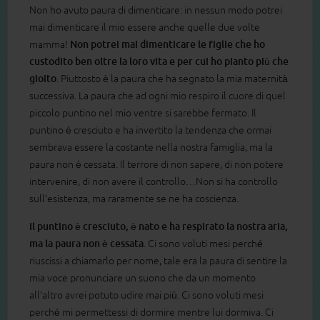
Non ho avuto paura di dimenticare: in nessun modo potrei
mai dimenticare il mio essere anche quelle due volte
mamma!
Non potrei mai dimenticare le figlie che ho
custodito ben oltre la loro vita e per cui ho pianto più che
gioito
. Piuttosto è la paura che ha segnato la mia maternità
successiva. La paura che ad ogni mio respiro il cuore di quel
piccolo puntino nel mio ventre si sarebbe fermato. Il
puntino è cresciuto e ha invertito la tendenza che ormai
sembrava essere la costante nella nostra famiglia, ma la
paura non è cessata. Il terrore di non sapere, di non potere
intervenire, di non avere il controllo…Non si ha controllo
sull’esistenza, ma raramente se ne ha coscienza.
Il puntino è cresciuto, è nato e ha respirato la nostra aria,
ma la paura non è cessata
. Ci sono voluti mesi perché
riuscissi a chiamarlo per nome, tale era la paura di sentire la
mia voce pronunciare un suono che da un momento
all’altro avrei potuto udire mai più. Ci sono voluti mesi
perché mi permettessi di dormire mentre lui dormiva. Ci