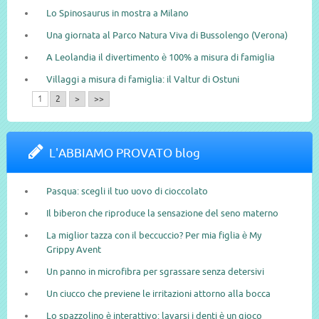
Lo Spinosaurus in mostra a Milano
Una giornata al Parco Natura Viva di Bussolengo (Verona)
A Leolandia il divertimento è 100% a misura di famiglia
Villaggi a misura di famiglia: il Valtur di Ostuni
1
2
>
>>
L'ABBIAMO PROVATO blog
Pasqua: scegli il tuo uovo di cioccolato
Il biberon che riproduce la sensazione del seno materno
La miglior tazza con il beccuccio? Per mia figlia è My
Grippy Avent
Un panno in microfibra per sgrassare senza detersivi
Un ciucco che previene le irritazioni attorno alla bocca
Lo spazzolino è interattivo: lavarsi i denti è un gioco