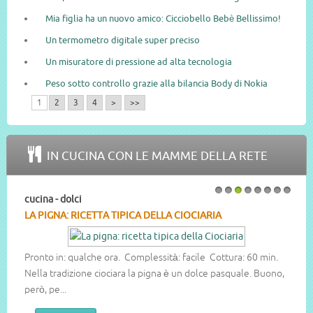
Mia figlia ha un nuovo amico: Cicciobello Bebè Bellissimo!
Un termometro digitale super preciso
Un misuratore di pressione ad alta tecnologia
Peso sotto controllo grazie alla bilancia Body di Nokia
1
2
3
4
>
>>
IN CUCINA CON LE MAMME DELLA RETE
cucina - dolci
1
2
3
4
5
6
7
8
LA PIGNA: RICETTA TIPICA DELLA CIOCIARIA
Pronto in: qualche ora. Complessità: facile Cottura: 60 min.
Nella tradizione ciociara la pigna è un dolce pasquale. Buono,
però, pe...