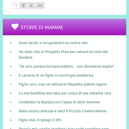
1
2
>
>>
STORIE DI MAMME
Sono Sarah, e riorganizzerò la vostra vita
Ho dato vita al Progetto Elisa per salvare la vista dei
bambini
“Se solo potessi tornare indietro... non diventerei madre”
Il calvario di un figlio in oncologia pediatrica
Figlio caro, vuoi un cellulare? Rispetta queste regole
La mia bambina mai nata per colpa di una malattia rara
Combatto la diastasi con l’aiuto di altre mamme
Dalla nostra amicizia è nato il Piccolo Cinema Milano
Figlio mio, ti spiego il tifo
Piccola mia, voglio rivedere i tuoi occhi sorridere ogni