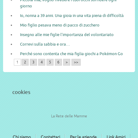
giorno
Io, nonna a 39 anni. Una gioia in una vita piena di difficoltà
Mio figlio pesava meno di pacco di zucchero
Insegno alle mie figlie l’importanza del volontariato
Correvi sulla sabbia e ora…
Perché sono contenta che mia figlia giochi a Pokémon Go
1
2
3
4
5
6
>
>>
cookies
La Rete delle Mamme
Chi siamo
Contattaci
Per le aziende
Link Amici