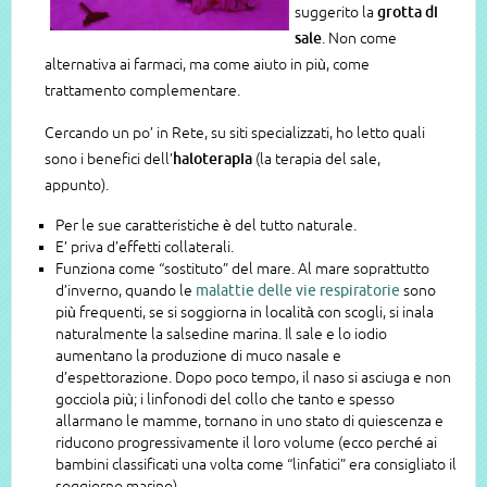
suggerito la
grotta di
sale
. Non come
alternativa ai farmaci, ma come aiuto in più, come
trattamento complementare.
Cercando un po’ in Rete, su siti specializzati, ho letto quali
sono i benefici dell’
haloterapia
(la terapia del sale,
appunto).
Per le sue caratteristiche è del tutto naturale.
E’ priva d’effetti collaterali.
Funziona come “sostituto” del mare. Al mare soprattutto
d’inverno, quando le
malattie delle vie respiratorie
sono
più frequenti, se si soggiorna in località con scogli, si inala
naturalmente la salsedine marina. Il sale e lo iodio
aumentano la produzione di muco nasale e
d’espettorazione. Dopo poco tempo, il naso si asciuga e non
gocciola più; i linfonodi del collo che tanto e spesso
allarmano le mamme, tornano in uno stato di quiescenza e
riducono progressivamente il loro volume (ecco perché ai
bambini classificati una volta come “linfatici” era consigliato il
soggiorno marino).