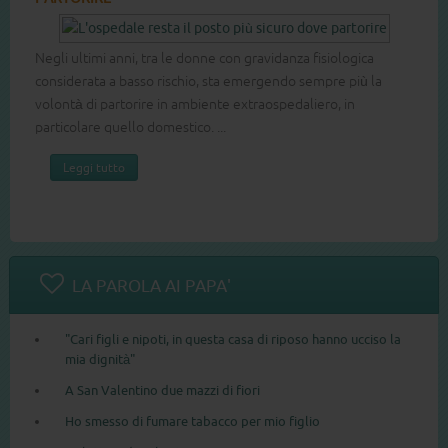
Negli ultimi anni, tra le donne con gravidanza fisiologica
considerata a basso rischio, sta emergendo sempre più la
volontà di partorire in ambiente extraospedaliero, in
particolare quello domestico. ...
Leggi tutto
LA PAROLA AI PAPA'
"Cari figli e nipoti, in questa casa di riposo hanno ucciso la
mia dignità"
A San Valentino due mazzi di fiori
Ho smesso di fumare tabacco per mio figlio