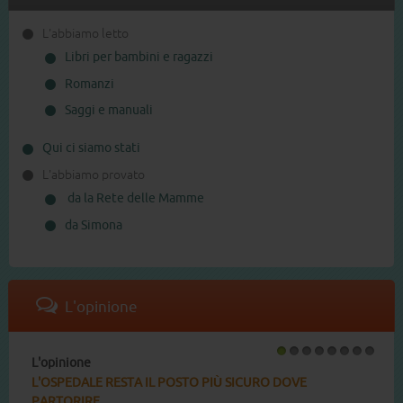
L'abbiamo letto
Libri per bambini e ragazzi
Romanzi
Saggi e manuali
Qui ci siamo stati
L'abbiamo provato
da la Rete delle Mamme
da Simona
L'opinione
L'opinione
1
2
3
4
5
6
7
8
L'OSPEDALE RESTA IL POSTO PIÙ SICURO DOVE
PARTORIRE