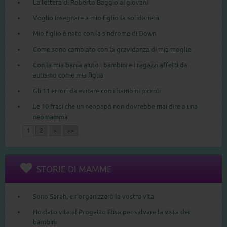
La lettera di Roberto Baggio ai giovani
Voglio insegnare a mio figlio la solidarietà
Mio figlio è nato con la sindrome di Down
Come sono cambiato con la gravidanza di mia moglie
Con la mia barca aiuto i bambini e i ragazzi affetti da
autismo come mia figlia
Gli 11 errori da evitare con i bambini piccoli
Le 10 frasi che un neopapà non dovrebbe mai dire a una
neomamma
1
2
>
>>
STORIE DI MAMME
Sono Sarah, e riorganizzerò la vostra vita
Ho dato vita al Progetto Elisa per salvare la vista dei
bambini