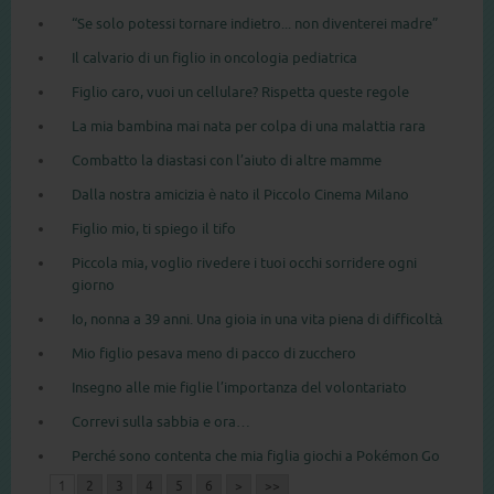
“Se solo potessi tornare indietro... non diventerei madre”
Il calvario di un figlio in oncologia pediatrica
Figlio caro, vuoi un cellulare? Rispetta queste regole
La mia bambina mai nata per colpa di una malattia rara
Combatto la diastasi con l’aiuto di altre mamme
Dalla nostra amicizia è nato il Piccolo Cinema Milano
Figlio mio, ti spiego il tifo
Piccola mia, voglio rivedere i tuoi occhi sorridere ogni
giorno
Io, nonna a 39 anni. Una gioia in una vita piena di difficoltà
Mio figlio pesava meno di pacco di zucchero
Insegno alle mie figlie l’importanza del volontariato
Correvi sulla sabbia e ora…
Perché sono contenta che mia figlia giochi a Pokémon Go
1
2
3
4
5
6
>
>>