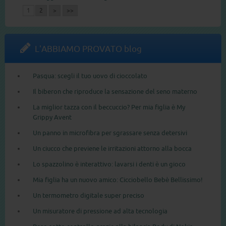
1
2
>
>>
L'ABBIAMO PROVATO blog
Pasqua: scegli il tuo uovo di cioccolato
Il biberon che riproduce la sensazione del seno materno
La miglior tazza con il beccuccio? Per mia figlia è My
Grippy Avent
Un panno in microfibra per sgrassare senza detersivi
Un ciucco che previene le irritazioni attorno alla bocca
Lo spazzolino è interattivo: lavarsi i denti è un gioco
Mia figlia ha un nuovo amico: Cicciobello Bebè Bellissimo!
Un termometro digitale super preciso
Un misuratore di pressione ad alta tecnologia