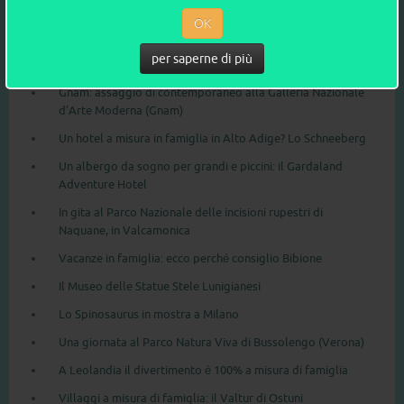
OK
QUI CI SIAMO STATI blog
per saperne di più
Gnam: assaggio di contemporaneo alla Galleria Nazionale
d’Arte Moderna (Gnam)
Un hotel a misura in famiglia in Alto Adige? Lo Schneeberg
Un albergo da sogno per grandi e piccini: il Gardaland
Adventure Hotel
In gita al Parco Nazionale delle incisioni rupestri di
Naquane, in Valcamonica
Vacanze in famiglia: ecco perché consiglio Bibione
Il Museo delle Statue Stele Lunigianesi
Lo Spinosaurus in mostra a Milano
Una giornata al Parco Natura Viva di Bussolengo (Verona)
A Leolandia il divertimento è 100% a misura di famiglia
Villaggi a misura di famiglia: il Valtur di Ostuni