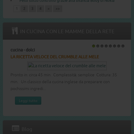
Peso sotto controllo grazie alla bilancia Body di Nokia
1
2
3
4
>
>>
IN CUCINA CON LE MAMME DELLA RETE
cucina - dolci
1
2
3
4
5
6
7
8
LA RICETTA DEL COTTON CAKE
Pronto in: circa 60 min. Complessità: media Cottura: 40 min.
Dolce leggero e soffice buono per ogni occasione.
Leggi tutto
Blog