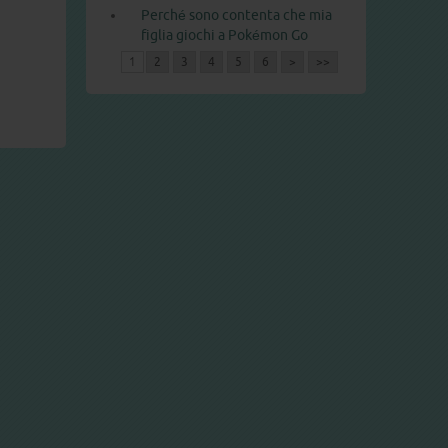
Perché sono contenta che mia
figlia giochi a Pokémon Go
1
2
3
4
5
6
>
>>