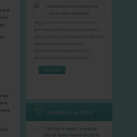
COME POSSIA
ore di
uelle
Negli ultimi anni, tra le donne con
ite.
gravidanza fisiologica considerata a
Abbiamo chiesto
basso rischio, sta emergendo sempre
 da
tema a Fabio Ce
più la volontà di partorire in
psicoterapeuta 
ambiente extraospedaliero, in
emozioni dei nos
particolare quello domestico. ...
marzo 2020 per
Leggi tutto
emozioni fondam
Leggi tutto
funge
ssere
vivere
LA PAROLA AI PAPA'
"Cari figli e nipoti, in questa
 loro
casa di riposo hanno ucciso la