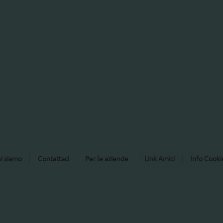
i siamo
Contattaci
Per le aziende
Link Amici
Info Cooki