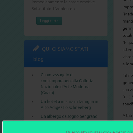
immediatamente le corde emotive.
impres
Leggi tutto
Sottotitolo: L’adolescen...
“Madri
Leggi tutto
mariti
germog
totalm
“E qu
QUI CI SIAMO STATI
atten
visce
blog
allor
Gnam: assaggio di
Infin
contemporaneo alla Galleria
gener
Nazionale d’Arte Moderna
sua v
(Gnam)
“(…) 
Un hotel a misura in famiglia in
speci
Alto Adige? Lo Schneeberg
A tali
Un albergo da sogno per grandi
e piccini: il Gardaland
reali
Adventure Hotel
certo 
Questo sito utilizza i cookie per migli