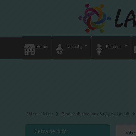
Home
Neonato
Bambino
Sei qui:
Home
Blog
L'abbiamo letto
Saggi e manuali
Cerca nel sito
Vite