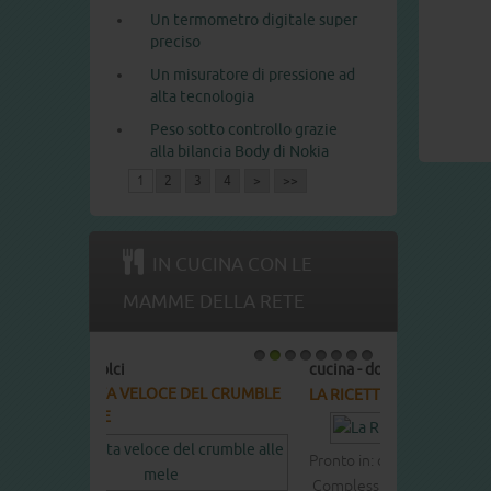
Un termometro digitale super
preciso
Un misuratore di pressione ad
alta tecnologia
Peso sotto controllo grazie
alla bilancia Body di Nokia
1
2
3
4
>
>>
IN CUCINA CON LE
MAMME DELLA RETE
cucina - dolci
1
2
3
4
5
6
7
8
LA RICETTA DEL COTTON CAKE
Pronto in: circa 60 min.
Complessità: media Cottura: 40 min.