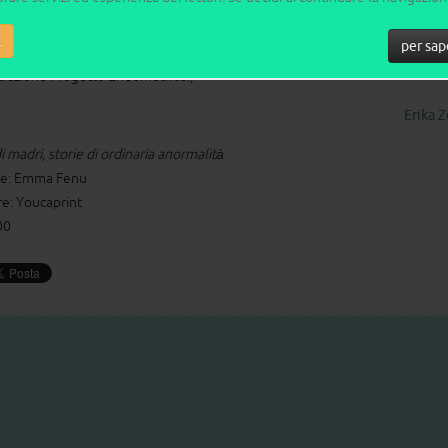
merge dovrebbe farci seriamente riflettere.
K
per sap
 il ricavato della vendita del libro sarà devoluto all’A.P.E. onlus
ciazione Progetto Endometriosi)*
Erika Z
i madri, storie di ordinaria anormalità
re: Emma Fenu
re: Youcaprint
00