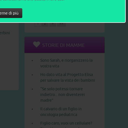
Le 10 frasi che un neopapà non
dovrebbe mai dire a una
erne di più
neomamma
1
2
>
>>
erbini
STORIE DI MAMME
Sono Sarah, e riorganizzerò la
vostra vita
Ho dato vita al Progetto Elisa
per salvare la vista dei bambini
“Se solo potessi tornare
indietro... non diventerei
madre”
Il calvario di un figlio in
oncologia pediatrica
Figlio caro, vuoi un cellulare?