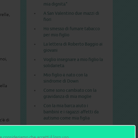
mia dignità"
A San Valentino due mazzi di
relle,
fiori
Ho smesso di fumare tabacco
per mio figlio
La lettera di Roberto Baggio ai
giovani
noi,
Voglio insegnare a mio figlio la
solidarietà
Mio figlio è nato con la
sindrome di Down
ella
Come sono cambiato con la
gravidanza di mia moglie
Con la mia barca aiuto i
bambini e i ragazzi affetti da
autismo come mia figlia
c’è di
Gli 11 errori da evitare con i
 un
bambini piccoli
dro
ne consideriamo che accetti il loro uso.