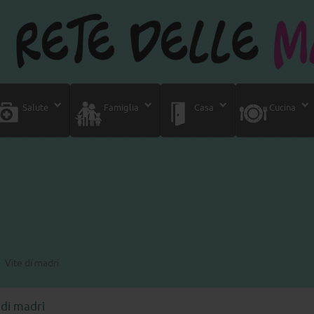
Salute
Famiglia
Casa
Cucina
Vite di madri
 di madri