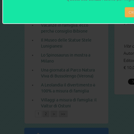
che e
In gita al Parco Nazionale delle
incisioni rupestri di Naquane,
O
*Tutto
in Valcamonica
(Asso
Vacanze in famiglia: ecco
perché consiglio Bibione
Il Museo delle Statue Stele
Lunigianesi
Vite d
Auto
Lo Spinosaurus in mostra a
Edito
Milano
€ 10,
Una giornata al Parco Natura
Viva di Bussolengo (Verona)
A Leolandia il divertimento è
100% a misura di famiglia
Villaggi a misura di famiglia: il
Valtur di Ostuni
1
2
>
>>