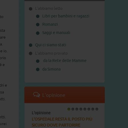
L'abbiamo letto
Libri per bambini e ragazzi
to
Romanzi
usta
Saggi e manuali
tare
a.
Qui ci siamo stati
he io.
L'abbiamo provato
orio
da la Rete delle Mamme
é e
da Simona
dri e
ssa
L'opinione
tti.
L'opinione
L'opinione
1
2
3
4
5
6
7
8
tti.
L'OSPEDALE RESTA IL POSTO PIÙ
PERCHÉ È COS
vrei
SICURO DOVE PARTORIRE
LA RABBIA DEI