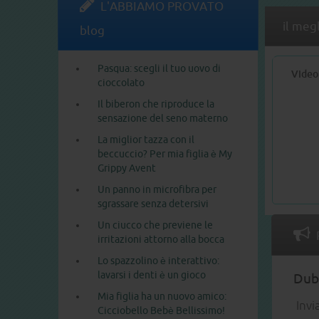
L'ABBIAMO PROVATO
il meg
blog
Pasqua: scegli il tuo uovo di
Video
cioccolato
Il biberon che riproduce la
sensazione del seno materno
La miglior tazza con il
beccuccio? Per mia figlia è My
Grippy Avent
Un panno in microfibra per
sgrassare senza detersivi
Un ciucco che previene le
irritazioni attorno alla bocca
Lo spazzolino è interattivo:
lavarsi i denti è un gioco
Dubb
Mia figlia ha un nuovo amico:
Invi
Cicciobello Bebè Bellissimo!