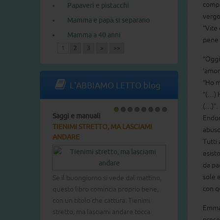
compi
Papaveri e pistacchi
vergo
Mamma e papà si separano
“Vite 
Mamma a 40 anni
pene 
1
2
3
>
>>
“Oggi
‘amor
“Ho m
L'ABBIAMO LETTO blog
“(…) 
(…)”.
Saggi e manuali
Libri per bambini
1
2
3
4
5
6
7
8
Endom
TIENIMI STRETTO, MA LASCIAMI
LA MIA MAMMA E
abus
ANDARE
Tutti
esist
Come si può spie
da pa
che la mamma, la
sole 
Se il buongiorno si vede dal mattino,
malattia cattiva ca
con q
questo libro comincia proprio bene,
combattere? Un t
con un titolo che cattura. Tienimi
Tacere è una tent
Emma 
stretto, ma lasciami andare tocca
certo la soluzione,
prese