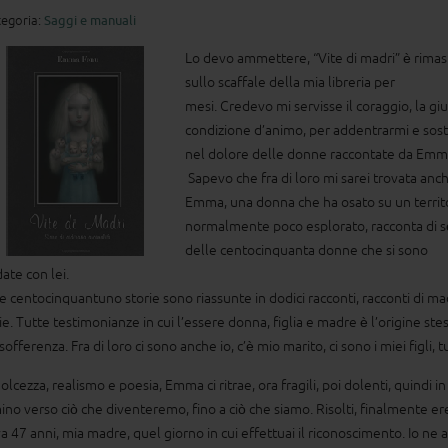
egoria:
Saggi e manuali
Lo devo ammettere, “Vite di madri” è rimas
sullo scaffale della mia libreria per
mesi. Credevo mi servisse il coraggio, la gi
condizione d’animo, per addentrarmi e sos
nel dolore delle donne raccontate da Emm
Sapevo che fra di loro mi sarei trovata anc
Emma, una donna che ha osato su un territ
normalmente poco esplorato, racconta di s
delle centocinquanta donne che si sono
ate con lei.
le centocinquantuno storie sono riassunte in dodici racconti, racconti di ma
lie. Tutte testimonianze in cui l’essere donna, figlia e madre è l’origine ste
sofferenza. Fra di loro ci sono anche io, c’è mio marito, ci sono i miei figli, tu
lcezza, realismo e poesia, Emma ci ritrae, ora fragili, poi dolenti, quindi in
no verso ciò che diventeremo, fino a ciò che siamo. Risolti, finalmente ere
a 47 anni, mia madre, quel giorno in cui effettuai il riconoscimento. Io ne a