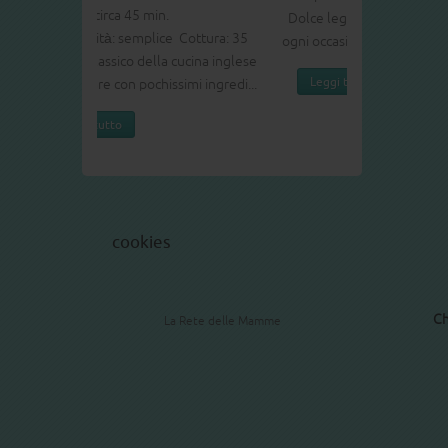
Dolce leggero e soffice buono per
ogni occasione.
Leggi tutto
cookies
Ch
La Rete delle Mamme