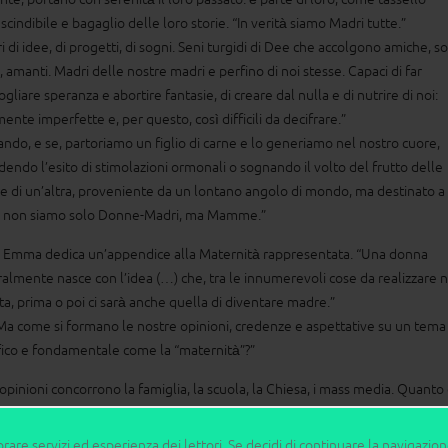
cindibile e bagaglio delle loro storie. “In verità siamo Madri tutte.”
 di idee, di progetti, di sogni. Seni turgidi di Dee che accolgono amiche, so
, amanti. Madri delle nostre madri e perfino di noi stesse. Capaci di far
liare speranza e abortire fantasie, di creare dal nulla e di nutrire di noi:
ente imperfette e, per questo, così difficili da decifrare.”
ando, e se, partoriamo un figlio di carne e lo generiamo nel nostro cuore,
dendo l’esito di stimolazioni ormonali o sognando il volto del frutto delle
re di un’altra, proveniente da un lontano angolo di mondo, ma destinato a 
a non siamo solo Donne-Madri, ma Mamme.”
e Emma dedica un’appendice alla Maternità rappresentata. “Una donna
almente nasce con l’idea (…) che, tra le innumerevoli cose da realizzare n
ita, prima o poi ci sarà anche quella di diventare madre.”
Ma come si formano le nostre opinioni, credenze e aspettative su un tema
fico e fondamentale come la “maternità”?”
 opinioni concorrono la famiglia, la scuola, la Chiesa, i mass media. Quanto 
stico nella maternità raccontata dai mass media? L’autrice prende in esame
numero di articoli, di diverse riviste, in un arco temporale preciso e il qua
orare servizi ed esperienza dei lettori. Se decidi di continuare la navigazio