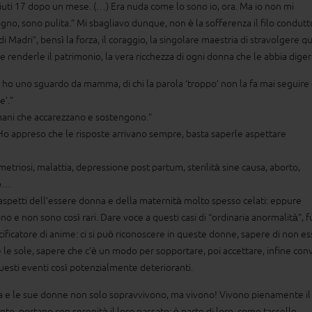
uti 17 dopo un mese. (…) Era nuda come lo sono io, ora. Ma io non mi
gno, sono pulita.” Mi sbagliavo dunque, non è la sofferenza il filo condutt
di Madri”, bensì la forza, il coraggio, la singolare maestria di stravolgere q
e renderle il patrimonio, la vera ricchezza di ogni donna che le abbia diger
 ho uno sguardo da mamma, di chi la parola ‘troppo’ non la fa mai seguire
e’.”
ani che accarezzano e sostengono.”
Ho appreso che le risposte arrivano sempre, basta saperle aspettare
 e ragazzi
etriosi, malattia, depressione post partum, sterilità sine causa, aborto,
 IL DRAGO
o…
 aspetti dell’essere donna e della maternità molto spesso celati: eppure
ono e non sono così rari. Dare voce a questi casi di “ordinaria anormalità”, 
gare a un bambino
cificatore di anime: ci si può riconoscere in queste donne, sapere di non e
 sua mamma, ha una
e le sole, sapere che c’è un modo per sopportare, poi accettare, infine con
ttiva contro cui
uesti eventi così potenzialmente deterioranti.
umore al seno.
azione, ma non è
e le sue donne non solo sopravvivono, ma vivono! Vivono pienamente il
 perché i p...
nte, portano con serenità il loro passato: è parte di loro, come tassello