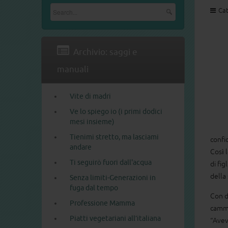
Cat
Archivio: saggi e
manuali
Vite di madri
Ve lo spiego io (i primi dodici
mesi insieme)
Tienimi stretto, ma lasciami
confid
andare
Così 
Ti seguirò fuori dall'acqua
di fig
della 
Senza limiti-Generazioni in
fuga dal tempo
Con do
Professione Mamma
cammi
Piatti vegetariani all’italiana
“Avev