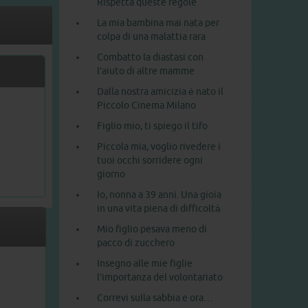
Rispetta queste regole
La mia bambina mai nata per
colpa di una malattia rara
Combatto la diastasi con
l’aiuto di altre mamme
Dalla nostra amicizia è nato il
Piccolo Cinema Milano
Figlio mio, ti spiego il tifo
Piccola mia, voglio rivedere i
tuoi occhi sorridere ogni
giorno
Io, nonna a 39 anni. Una gioia
in una vita piena di difficoltà
Mio figlio pesava meno di
pacco di zucchero
Insegno alle mie figlie
l’importanza del volontariato
Correvi sulla sabbia e ora…