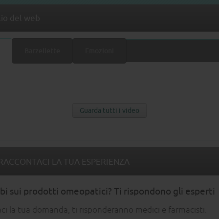
lio del web
Barzellette
Emozioni
Guarda tutti i video
RACCONTACI LA TUA ESPERIENZA
i sui prodotti omeopatici? Ti rispondono gli esperti
aci la tua domanda, ti risponderanno medici e farmacisti.