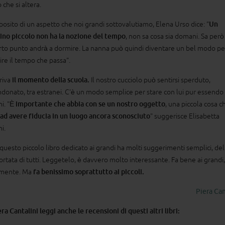
o che si altera.
posito di un aspetto che noi grandi sottovalutiamo, Elena Urso dice: "
Un
no piccolo non ha la nozione del tempo
, non sa cosa sia domani. Sa però
rto punto andrà a dormire. La nanna può quindi diventare un bel modo pe
ire il tempo che passa".
rriva
il momento della scuola.
Il nostro cucciolo può sentirsi sperduto,
donato, tra estranei. C'è un modo semplice per stare con lui pur essendo
i. "
È importante che abbia con se un nostro oggetto
, una piccola cosa c
 ad avere fiducia in un luogo ancora sconosciuto
" suggerisce Elisabetta
i.
 questo piccolo libro dedicato ai grandi ha molti suggerimenti semplici, deli
portata di tutti. Leggetelo, è davvero molto interessante. Fa bene ai grandi,
amente. Ma
fa benissimo soprattutto ai piccoli.
Piera Can
era Cantalini leggi anche le recensioni di questi altri libri: