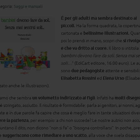
egoria:
Saggi e manuali
È per gli adulti ma sembra destinato ai
piccoli.
Ha la forma quadrata, la copertin
cartonata e
bellissime illustrazioni.
Qua
poi lo prendi in mano, scopri che
si rivolg
e che va dritto al cuore.
Il libro si intitola 
bambini devono fare da soli. Senza mai sen
soli…
" (EdiCart editore, 16.00 euro). Le au
sono
due pedagogiste
attente e sensibili
Elisabetta Rossini
ed
Elena Urso
(Elisabe
zato anche le illustrazioni).
vamo che sembra
un volumetto indirizzato ai figli
. Infatti ha
molti disegn
è stringato, asciutto. Il risultato è formidabile: parla ai genitori, ai nonni, agli
ate e in due parole fa capire che cosa è meglio fare in tante situazioni dive
re la pazienza
, per esempio: a chi non succede? Le nostre autrici non acc
ntano il dito, non dicono "non si fa" o "bisogna controllarsi". In poche, pre
le
suggeriscono come rimediare a uno scatto
, alla voce che svela disapp