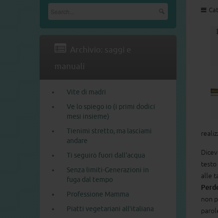
Cat
Archivio: saggi e
manuali
Vite di madri
Ve lo spiego io (i primi dodici
mesi insieme)
Tienimi stretto, ma lasciami
realiz
andare
Dice
Ti seguirò fuori dall'acqua
testo 
Senza limiti-Generazioni in
alle t
fuga dal tempo
Perde
Professione Mamma
non pu
Piatti vegetariani all’italiana
paro