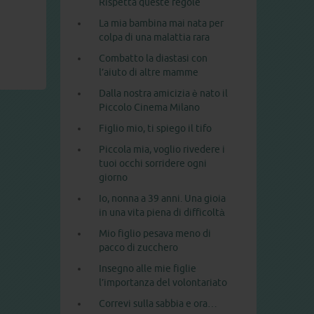
Rispetta queste regole
La mia bambina mai nata per
colpa di una malattia rara
Combatto la diastasi con
l’aiuto di altre mamme
Dalla nostra amicizia è nato il
Piccolo Cinema Milano
Figlio mio, ti spiego il tifo
Piccola mia, voglio rivedere i
tuoi occhi sorridere ogni
giorno
Io, nonna a 39 anni. Una gioia
in una vita piena di difficoltà
Mio figlio pesava meno di
pacco di zucchero
Insegno alle mie figlie
l’importanza del volontariato
Correvi sulla sabbia e ora…