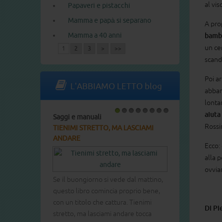
al vis
Papaveri e pistacchi
Mamma e papà si separano
A pro
Mamma a 40 anni
bambi
un ce
1
2
3
>
>>
scand
Poi a
L'ABBIAMO LETTO blog
abban
lontan
aiuta
Saggi e manuali
1
2
3
4
5
6
7
8
Rossin
TIENIMI STRETTO, MA LASCIAMI
ANDARE
Ecco:
alla 
ovvi
Se il buongiorno si vede dal mattino,
questo libro comincia proprio bene,
con un titolo che cattura. Tienimi
Di Pi
stretto, ma lasciami andare tocca