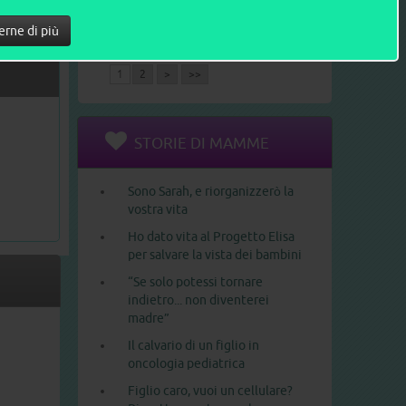
Le 10 frasi che un neopapà non
erne di più
dovrebbe mai dire a una
neomamma
1
2
>
>>
STORIE DI MAMME
Sono Sarah, e riorganizzerò la
vostra vita
Ho dato vita al Progetto Elisa
per salvare la vista dei bambini
“Se solo potessi tornare
indietro... non diventerei
madre”
Il calvario di un figlio in
oncologia pediatrica
Figlio caro, vuoi un cellulare?