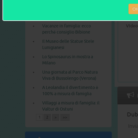
In gita al Parco Nazionale delle
il meg
O
incisioni rupestri di Naquane,
in Valcamonica
Vacanze in famiglia: ecco
Video
perché consiglio Bibione
Il Museo delle Statue Stele
Lunigianesi
Lo Spinosaurus in mostra a
Milano
Una giornata al Parco Natura
Viva di Bussolengo (Verona)
A Leolandia il divertimento è
100% a misura di famiglia
Villaggi a misura di famiglia: il
Valtur di Ostuni
Dubb
1
2
>
>>
Invi