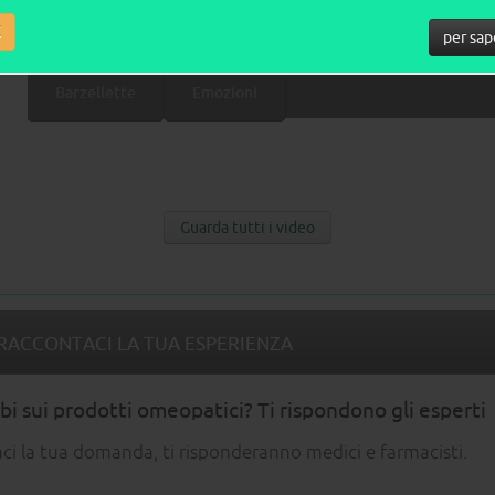
lio del web
K
per sap
Barzellette
Emozioni
Guarda tutti i video
RACCONTACI LA TUA ESPERIENZA
i sui prodotti omeopatici? Ti rispondono gli esperti
aci la tua domanda, ti risponderanno medici e farmacisti.