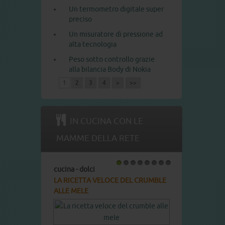
Un termometro digitale super
preciso
Un misuratore di pressione ad
alta tecnologia
Peso sotto controllo grazie
alla bilancia Body di Nokia
1
2
3
4
>
>>
IN CUCINA CON LE
MAMME DELLA RETE
olci
cucina - dolci
1
2
3
4
5
6
7
8
TTA VELOCE DEL CRUMBLE
LA RICETTA DEL COTTON CAKE
LE
Pronto in: circa 60 min.
Complessità: media Cottura: 40 min.