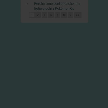
Perché sono contenta che mia
figlia giochi a Pokémon Go
1
2
3
4
5
6
>
>>