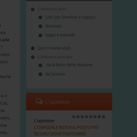
L'abbiamo letto
Libri per bambini e ragazzi
a
Romanzi
ndo
Saggi e manuali
e a te
"
I
Qui ci siamo stati
tirsi
L'abbiamo provato
trici
da la Rete delle Mamme
:
da Simona
tta ha
i
e il
L'opinione
 zii,
rse.
usano,
L'opinione
1
2
3
4
5
6
7
8
cise
L'OSPEDALE RESTA IL POSTO PIÙ
unto,
SICURO DOVE PARTORIRE