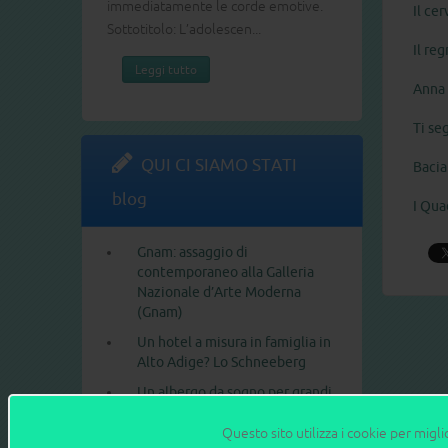
immediatamente le corde emotive.
Il ce
Sottotitolo: L’adolescen...
Il re
Leggi tutto
Anna 
Ti se
QUI CI SIAMO STATI
Bacia
blog
I Qua
Gnam: assaggio di
contemporaneo alla Galleria
Nazionale d’Arte Moderna
(Gnam)
Un hotel a misura in famiglia in
Alto Adige? Lo Schneeberg
Un albergo da sogno per grandi
e piccini: il Gardaland
Adventure Hotel
Questo sito utilizza i cookie per migli