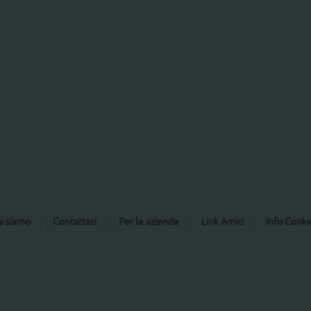
i siamo
Contattaci
Per le aziende
Link Amici
Info Cooki