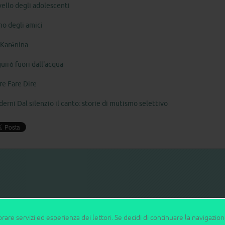
rvello degli adolescenti
gno degli amici
Karénina
guirò fuori dall'acqua
re Fare Dire
derni Dal silenzio il canto: storie di mutismo selettivo
orare servizi ed esperienza dei lettori. Se decidi di continuare la navigazio