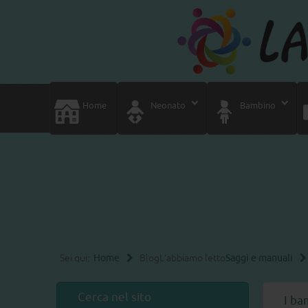
Home
Neonato
Bambino
Sei qui:
Home
Blog
L'abbiamo letto
Saggi e manuali
Cerca nel sito
I ba