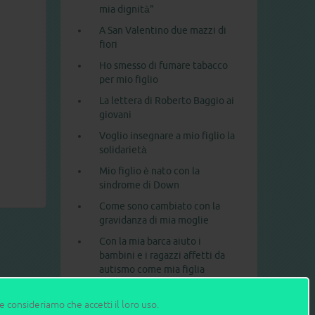
mia dignità"
A San Valentino due mazzi di
fiori
Ho smesso di fumare tabacco
per mio figlio
La lettera di Roberto Baggio ai
giovani
Voglio insegnare a mio figlio la
solidarietà
Mio figlio è nato con la
sindrome di Down
Come sono cambiato con la
gravidanza di mia moglie
Con la mia barca aiuto i
bambini e i ragazzi affetti da
autismo come mia figlia
Gli 11 errori da evitare con i
ne consideriamo che accetti il loro uso.
bambini piccoli