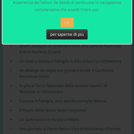
esperienza dei lettori. Se decidi di continuare la navigazione
consideriamo che accetti il loro uso.
OK
QUI CI SIAMO STATI blog
per saperne di più
Gnam: assaggio di contemporaneo alla Galleria Nazionale
d’Arte Moderna (Gnam)
Un hotel a misura in famiglia in Alto Adige? Lo Schneeberg
Un albergo da sogno per grandi e piccini: il Gardaland
Adventure Hotel
In gita al Parco Nazionale delle incisioni rupestri di
Naquane, in Valcamonica
Vacanze in famiglia: ecco perché consiglio Bibione
Il Museo delle Statue Stele Lunigianesi
Lo Spinosaurus in mostra a Milano
Una giornata al Parco Natura Viva di Bussolengo (Verona)