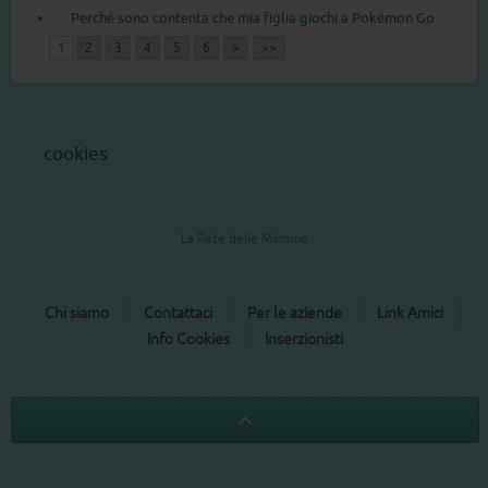
Perché sono contenta che mia figlia giochi a Pokémon Go
1
2
3
4
5
6
>
>>
cookies
La Rete delle Mamme
Chi siamo
Contattaci
Per le aziende
Link Amici
Info Cookies
Inserzionisti