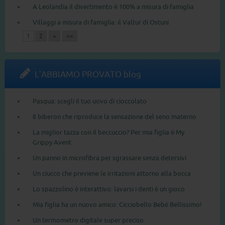
A Leolandia il divertimento è 100% a misura di famiglia
Villaggi a misura di famiglia: il Valtur di Ostuni
1
2
>
>>
L'ABBIAMO PROVATO blog
Pasqua: scegli il tuo uovo di cioccolato
Il biberon che riproduce la sensazione del seno materno
La miglior tazza con il beccuccio? Per mia figlia è My
Grippy Avent
Un panno in microfibra per sgrassare senza detersivi
Un ciucco che previene le irritazioni attorno alla bocca
Lo spazzolino è interattivo: lavarsi i denti è un gioco
Mia figlia ha un nuovo amico: Cicciobello Bebè Bellissimo!
Un termometro digitale super preciso