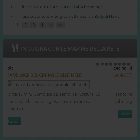
Un misuratore di pressione ad alta tecnologia
Peso sotto controllo grazie alla bilancia Body di Nokia
1
2
3
4
>
>>
IN CUCINA CON LE MAMME DELLA RETE
cucina - dolci
1
2
3
4
5
6
7
8
LA RICETTA DEL COTTON CAKE
Pronto in: circa 60 min. Complessità: media Cottura: 40 min.
Dolce leggero e soffice buono per ogni occasione.
Leggi tutto