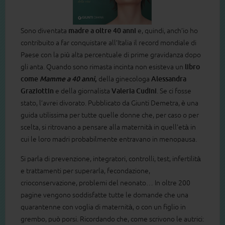
Sono diventata
madre a oltre 40 anni
e, quindi, anch’io ho
contribuito a far conquistare all’Italia il record mondiale di
Paese con la più alta percentuale di prime gravidanza dopo
gli anta. Quando sono rimasta incinta non esisteva un
libro
come
Mamme a 40 anni
,
della ginecologa
Alessandra
Graziottin
e della giornalista
Valeria Cudini
. Se ci fosse
stato, l’avrei divorato. Pubblicato da Giunti Demetra, è una
guida utilissima per tutte quelle donne che, per caso o per
scelta, si ritrovano a pensare alla maternità in quell’età in
cui le loro madri probabilmente entravano in menopausa.
Si parla di prevenzione, integratori, controlli, test, infertilità
e trattamenti per superarla, fecondazione,
crioconservazione, problemi del neonato… In oltre 200
pagine vengono soddisfatte tutte le domande che una
quarantenne con voglia di maternità, o con un figlio in
grembo, può porsi. Ricordando che, come scrivono le autrici: