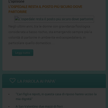
L'opinione
1
2
3
4
5
6
7
8
L'OSPEDALE RESTA IL POSTO PIÙ SICURO DOVE
PARTORIRE
Negli ultimi anni, tra le donne con gravidanza fisiologica
considerata a basso rischio, sta emergendo sempre più la
volontà di partorire in ambiente extraospedaliero, in
particolare quello domestico. ...
Leggi tutto
LA PAROLA AI PAPA'
"Cari figli e nipoti, in questa casa di riposo hanno ucciso la
mia dignità"
A San Valentino due mazzi di fiori