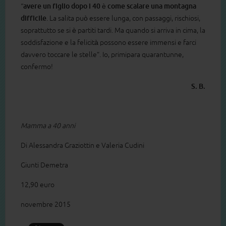
“
avere un figlio dopo i 40 è come scalare una montagna
difficile
. La salita può essere lunga, con passaggi, rischiosi,
soprattutto se si è partiti tardi. Ma quando si arriva in cima, la
soddisfazione e la felicità possono essere immensi e farci
davvero toccare le stelle”. Io, primipara quarantunne,
confermo!
S. B.
Mamma a 40 anni
Di Alessandra Graziottin e Valeria Cudini
Giunti Demetra
12,90 euro
novembre 2015