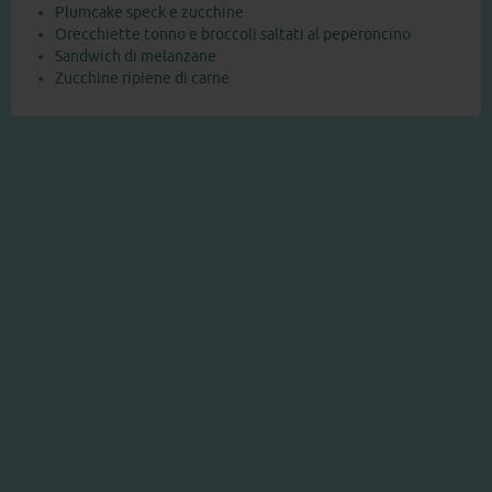
Plumcake speck e zucchine
Orecchiette tonno e broccoli saltati al peperoncino
Sandwich di melanzane
Zucchine ripiene di carne