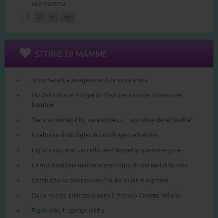
neomamma
1
2
>
>>
STORIE DI MAMME
Sono Sarah, e riorganizzerò la vostra vita
Ho dato vita al Progetto Elisa per salvare la vista dei
bambini
“Se solo potessi tornare indietro... non diventerei madre”
Il calvario di un figlio in oncologia pediatrica
Figlio caro, vuoi un cellulare? Rispetta queste regole
La mia bambina mai nata per colpa di una malattia rara
Combatto la diastasi con l’aiuto di altre mamme
Dalla nostra amicizia è nato il Piccolo Cinema Milano
Figlio mio, ti spiego il tifo