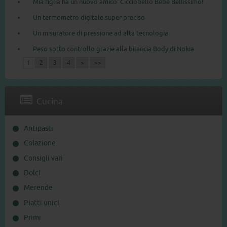
Mia figlia ha un nuovo amico: Cicciobello Bebè Bellissimo!
Un termometro digitale super preciso
Un misuratore di pressione ad alta tecnologia
Peso sotto controllo grazie alla bilancia Body di Nokia
1
2
3
4
>
>>
Cucina
Antipasti
Colazione
Consigli vari
Dolci
Merende
Piatti unici
Primi