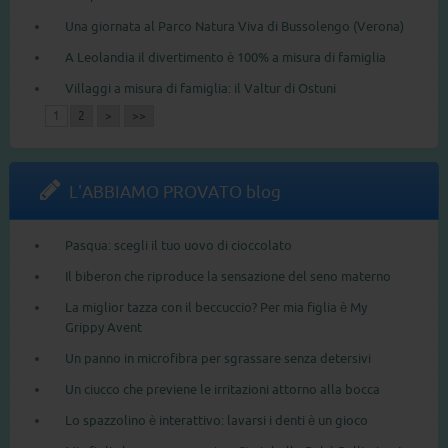
Una giornata al Parco Natura Viva di Bussolengo (Verona)
A Leolandia il divertimento è 100% a misura di famiglia
Villaggi a misura di famiglia: il Valtur di Ostuni
1
2
>
>>
L'ABBIAMO PROVATO blog
Pasqua: scegli il tuo uovo di cioccolato
Il biberon che riproduce la sensazione del seno materno
La miglior tazza con il beccuccio? Per mia figlia è My
Grippy Avent
Un panno in microfibra per sgrassare senza detersivi
Un ciucco che previene le irritazioni attorno alla bocca
Lo spazzolino è interattivo: lavarsi i denti è un gioco