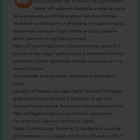
acqua bollente per 10 minuti. Poi sgocciolatele,
fatele raffreddare e dividetele a metà nel senso
della lunghezza, quindi prelevatene la polpa e tritatela.
Mentre le zucchine sono a raffreddare, mondate e tritate il
prezzemolo, sbucciate l’aglio, tritate la cipolla, lavate e
pelati i pomodori e tagliateli a pezzetti.
Fate soffriggere l’aglio con il prezzemolo e la cipolla in 2
cucchiai di olio. Aggiungete la polpa di prezzemolo tritata, i
pomodori, il tonno sgocciolato e tritato e cuocete per una
decina di minuti.
Spolverizzate di pangrattato, mescolate e spegnete il
fuoco.
Lasciate raffreddare, poi aggiungete l’uovo e il formaggio
grattugiato lavorando bene il composto. Io, per non
sporcare troppe ciotole, faccio tutto nella padella in cui ho
fatto soffriggere l’aglio e il prezzemolo, basta avere
l’avvertenza di usare un cucchiaio di legno.
Usate il composto per farcire le 12 barchette di zucchine
che metterete in una teglia unta di olio. Infornate a 200 °C