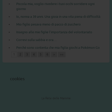
Piccola mia, voglio rivedere i tuoi occhi sorridere ogni
giorno
Io, nonna a 39 anni. Una gioia in una vita piena di difficoltà
Mio figlio pesava meno di pacco di zucchero
Insegno alle mie figlie l’importanza del volontariato
Correvi sulla sabbia e ora…
Perché sono contenta che mia figlia giochi a Pokémon Go
1
2
3
4
5
6
>
>>
cookies
La Rete delle Mamme