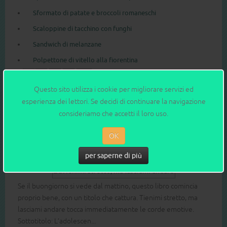
Sformato di patate e broccoli romaneschi
Scaloppine di tacchino con funghi
Sandwich di melanzane
Polpettone di vitello alla fiorentina
1
2
3
>
>>
Questo sito utilizza i cookie per migliorare servizi ed
esperienza dei lettori. Se decidi di continuare la navigazione
L'ABBIAMO LETTO blog
consideriamo che accetti il loro uso.
OK
Saggi e manuali
1
2
3
4
5
6
7
8
TIENIMI STRETTO, MA LASCIAMI ANDARE
per saperne di più
Se il buongiorno si vede dal mattino, questo libro comincia
proprio bene, con un titolo che cattura. Tienimi stretto, ma
lasciami andare tocca immediatamente le corde emotive.
Sottotitolo: L’adolescen...