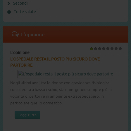
Secondi
Torte salate
L'opinione
L'opinione
1
2
3
4
5
6
7
8
L'OSPEDALE RESTA IL POSTO PIÙ SICURO DOVE
PARTORIRE
Negli ultimi anni, tra le donne con gravidanza fisiologica
considerata a basso rischio, sta emergendo sempre più la
volontà di partorire in ambiente extraospedaliero, in
particolare quello domestico. ...
Leggi tutto