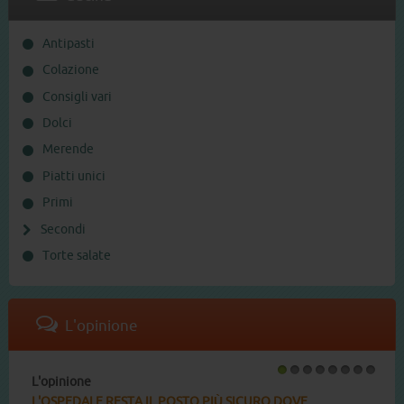
Antipasti
Colazione
Consigli vari
Dolci
Merende
Piatti unici
Primi
Secondi
Torte salate
L'opinione
L'opinione
1
2
3
4
5
6
7
8
L'OSPEDALE RESTA IL POSTO PIÙ SICURO DOVE