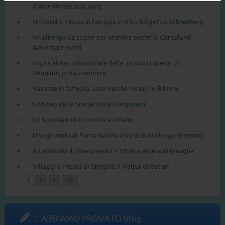
d’Arte Moderna (Gnam)
Un hotel a misura in famiglia in Alto Adige? Lo Schneeberg
Un albergo da sogno per grandi e piccini: il Gardaland
Adventure Hotel
In gita al Parco Nazionale delle incisioni rupestri di
Naquane, in Valcamonica
Vacanze in famiglia: ecco perché consiglio Bibione
Il Museo delle Statue Stele Lunigianesi
Lo Spinosaurus in mostra a Milano
Una giornata al Parco Natura Viva di Bussolengo (Verona)
A Leolandia il divertimento è 100% a misura di famiglia
Villaggi a misura di famiglia: il Valtur di Ostuni
1
2
>
>>
L'ABBIAMO PROVATO blog