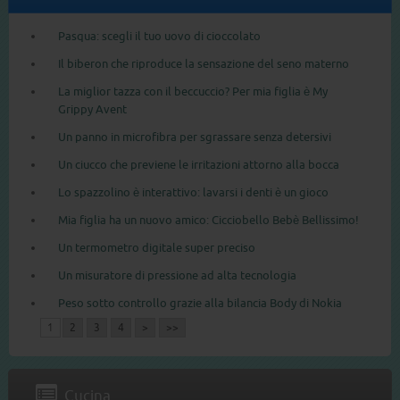
Pasqua: scegli il tuo uovo di cioccolato
Il biberon che riproduce la sensazione del seno materno
La miglior tazza con il beccuccio? Per mia figlia è My
Grippy Avent
Un panno in microfibra per sgrassare senza detersivi
Un ciucco che previene le irritazioni attorno alla bocca
Lo spazzolino è interattivo: lavarsi i denti è un gioco
Mia figlia ha un nuovo amico: Cicciobello Bebè Bellissimo!
Un termometro digitale super preciso
Un misuratore di pressione ad alta tecnologia
Peso sotto controllo grazie alla bilancia Body di Nokia
1
2
3
4
>
>>
Cucina