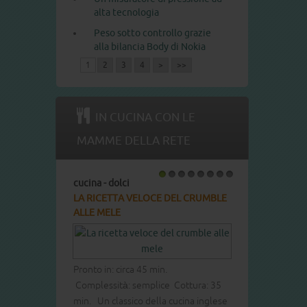
alta tecnologia
Peso sotto controllo grazie
alla bilancia Body di Nokia
1
2
3
4
>
>>
IN CUCINA CON LE
MAMME DELLA RETE
ucina - dolci
cucina - dolci
1
2
3
4
5
6
7
8
A RICETTA VELOCE DEL CRUMBLE
LA RICETTA DEL COTTON CAKE
LLE MELE
Pronto in: circa 60 min.
Complessità: media Cottura: 40 
ronto in: circa 45 min.
Dolce leggero e soffice buono p
omplessità: semplice Cottura: 35
ogni occasione.
in. Un classico della cucina inglese