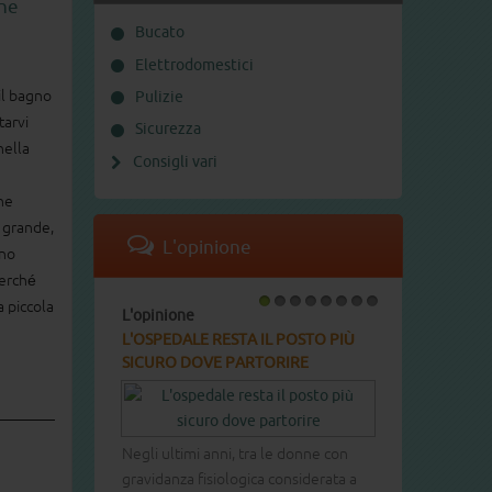
one
Bucato
Elettrodomestici
il bagno
Pulizie
tarvi
Sicurezza
nella
Consigli vari
ne
o grande,
L'opinione
nno
perché
a piccola
L'opinione
1
2
3
4
5
6
7
8
L'OSPEDALE RESTA IL POSTO PIÙ
SICURO DOVE PARTORIRE
Negli ultimi anni, tra le donne con
gravidanza fisiologica considerata a