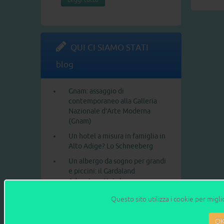
QUI CI SIAMO STATI
blog
Gnam: assaggio di
contemporaneo alla Galleria
Nazionale d’Arte Moderna
(Gnam)
Un hotel a misura in famiglia in
Alto Adige? Lo Schneeberg
Un albergo da sogno per grandi
e piccini: il Gardaland
Adventure Hotel
In gita al Parco Nazionale delle
Questo sito utilizza i cookie per migli
incisioni rupestri di Naquane,
in Valcamonica
O