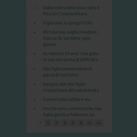
Dalla nostra amicizia è nato il
Piccolo Cinema Milano
Figlio mio, ti spiego il tifo
Piccola mia, voglio rivedere i
tuoi occhi sorridere ogni
giorno
Io, nonna a 39 anni. Una gioia
in una vita piena di difficoltà
Mio figlio pesava meno di
pacco di zucchero
Insegno alle mie figlie
l’importanza del volontariato
Correvi sulla sabbia e ora…
Perché sono contenta che mia
figlia giochi a Pokémon Go
1
2
3
4
5
6
>
>>