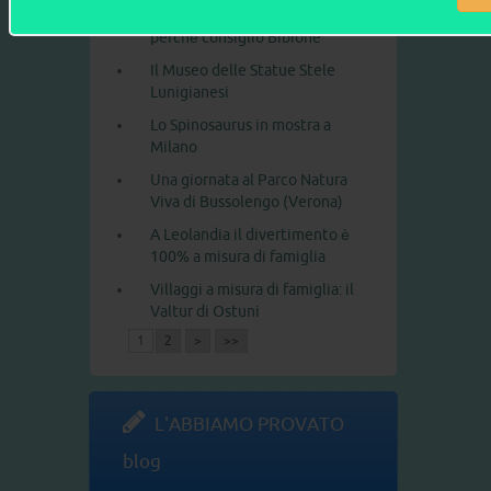
Vacanze in famiglia: ecco
perché consiglio Bibione
Il Museo delle Statue Stele
Lunigianesi
Lo Spinosaurus in mostra a
Milano
Una giornata al Parco Natura
Viva di Bussolengo (Verona)
A Leolandia il divertimento è
100% a misura di famiglia
Villaggi a misura di famiglia: il
Valtur di Ostuni
1
2
>
>>
L'ABBIAMO PROVATO
blog