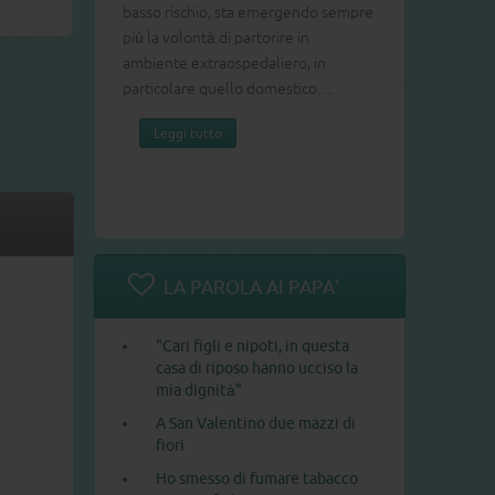
basso rischio, sta emergendo sempre
più la volontà di partorire in
ambiente extraospedaliero, in
particolare quello domestico. ...
Leggi tutto
LA PAROLA AI PAPA'
"Cari figli e nipoti, in questa
casa di riposo hanno ucciso la
mia dignità"
A San Valentino due mazzi di
fiori
Ho smesso di fumare tabacco