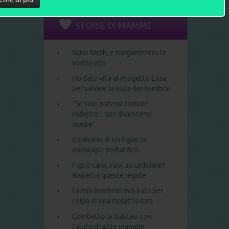
STORIE DI MAMME
Sono Sarah, e riorganizzerò la
vostra vita
Ho dato vita al Progetto Elisa
per salvare la vista dei bambini
“Se solo potessi tornare
indietro... non diventerei
madre”
Il calvario di un figlio in
oncologia pediatrica
Figlio caro, vuoi un cellulare?
Rispetta queste regole
La mia bambina mai nata per
colpa di una malattia rara
Combatto la diastasi con
l’aiuto di altre mamme