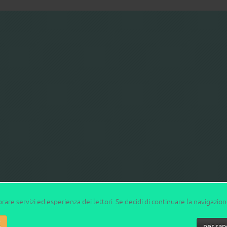
orare servizi ed esperienza dei lettori. Se decidi di continuare la navigazio
K
per sap