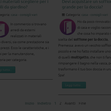
i materiali scegliere per i
Devi acquistare un soffi
li da giardino?
grande per la doccia?
egoria:
casa - consigli vari
Categoria:
casa - consigli vari
Ho da poco rinnovato 
In commercio si trovano
di casa e voglio raccon
arredi da esterni
che cosa ho imparato 
realizzati in materiali
scelta del
soffione per la doccia.
 diversi, sia come prestazione sia
Premessa: avevo un vecchio soffio
rezzi. Ecco le caratteristiche, e i
piccolo e ne ho fatto installare un
hi per la manutenzione,
di quelli
multigetto
, che non ti fa
oria per categoria.
rimpiangere il bagno nella vasca, 
trasformano il tuo box doccia in un
i tutto...
Spa!
Leggi tutto...
Inizio
Indietro
1
2
Avanti
Fine