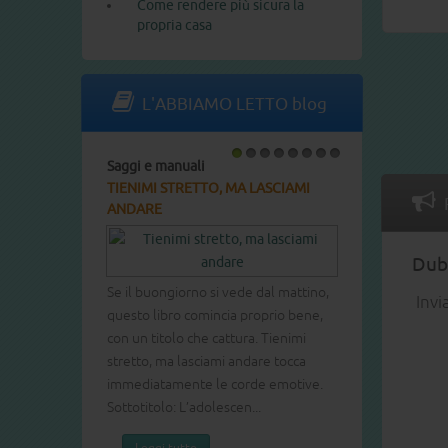
Come rendere più sicura la
propria casa
L'ABBIAMO LETTO blog
Saggi e manuali
1
2
3
4
5
6
7
8
TIENIMI STRETTO, MA LASCIAMI
ANDARE
Dubb
Se il buongiorno si vede dal mattino,
Invi
questo libro comincia proprio bene,
con un titolo che cattura. Tienimi
stretto, ma lasciami andare tocca
immediatamente le corde emotive.
Sottotitolo: L’adolescen...
Leggi tutto