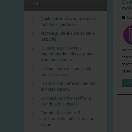
Qual
vari
mobi
Cat
Quali materiali scegliere per i
mobili da giardino?
Piccola guida alla scelta delle
lenzuola
La partenza si avvicina: i
molto
migliori modelli di costumi da
come p
sfoggiare al mare
trucc
La biancheria indispensabile
categ
per la tua casa
I 7 trucchi più efficaci per una
Legg
skincare antietà
Devi acquistare un soffione
grande per la doccia?
Cambio di stagione: 5
antitarme che più naturali non
si può