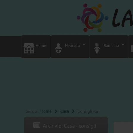
Home
Neonato
Bambino
Sei qui:
Home
Casa
Consigli vari
Archivio: Casa - consigli