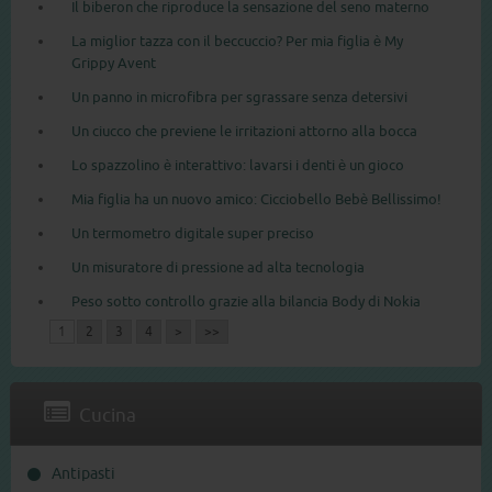
Il biberon che riproduce la sensazione del seno materno
La miglior tazza con il beccuccio? Per mia figlia è My
Grippy Avent
Un panno in microfibra per sgrassare senza detersivi
Un ciucco che previene le irritazioni attorno alla bocca
Lo spazzolino è interattivo: lavarsi i denti è un gioco
Mia figlia ha un nuovo amico: Cicciobello Bebè Bellissimo!
Un termometro digitale super preciso
Un misuratore di pressione ad alta tecnologia
Peso sotto controllo grazie alla bilancia Body di Nokia
1
2
3
4
>
>>
Cucina
Antipasti