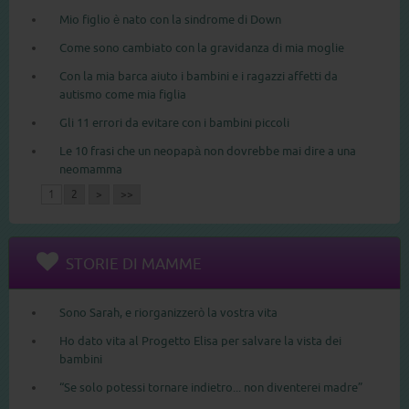
Mio figlio è nato con la sindrome di Down
Come sono cambiato con la gravidanza di mia moglie
Con la mia barca aiuto i bambini e i ragazzi affetti da
autismo come mia figlia
Gli 11 errori da evitare con i bambini piccoli
Le 10 frasi che un neopapà non dovrebbe mai dire a una
neomamma
1
2
>
>>
STORIE DI MAMME
Sono Sarah, e riorganizzerò la vostra vita
Ho dato vita al Progetto Elisa per salvare la vista dei
bambini
“Se solo potessi tornare indietro... non diventerei madre”