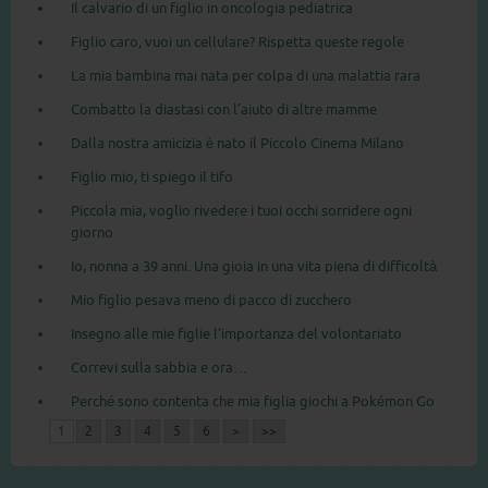
Il calvario di un figlio in oncologia pediatrica
Figlio caro, vuoi un cellulare? Rispetta queste regole
La mia bambina mai nata per colpa di una malattia rara
Combatto la diastasi con l’aiuto di altre mamme
Dalla nostra amicizia è nato il Piccolo Cinema Milano
Figlio mio, ti spiego il tifo
Piccola mia, voglio rivedere i tuoi occhi sorridere ogni
giorno
Io, nonna a 39 anni. Una gioia in una vita piena di difficoltà
Mio figlio pesava meno di pacco di zucchero
Insegno alle mie figlie l’importanza del volontariato
Correvi sulla sabbia e ora…
Perché sono contenta che mia figlia giochi a Pokémon Go
1
2
3
4
5
6
>
>>