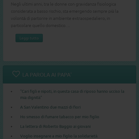
Negli ultimi anni, tra le donne con gravidanza fisiologica
considerata a basso rischio, sta emergendo sempre più la
volontà di partorire in ambiente extraospedaliero, in
particolare quello domestico. ...
Leggi tutto
LA PAROLA AI PAPA'
"Cari figli e nipoti, in questa casa di riposo hanno ucciso la
mia dignità"
A San Valentino due mazzi di fiori
Ho smesso di fumare tabacco per mio figlio
La lettera di Roberto Baggio ai giovani
Voglio insegnare a mio figlio la solidarietà