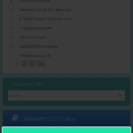
Torta alle fragole
Merenda con gli Ice cake pops
Il “semi frappè” al gelato rosa
I cookies americani
I biscotti orsetti
Gelati (finti) fantasiosi.
Frittelle luna park
1
2
>
>>
Cerca nel sito
L'ABBIAMO LETTO blog