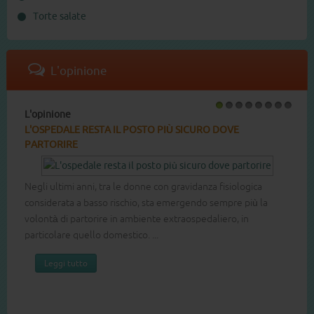
Torte salate
L'opinione
L'opinione
1
2
3
4
5
6
7
8
L'OSPEDALE RESTA IL POSTO PIÙ SICURO DOVE
PARTORIRE
Negli ultimi anni, tra le donne con gravidanza fisiologica
considerata a basso rischio, sta emergendo sempre più la
volontà di partorire in ambiente extraospedaliero, in
particolare quello domestico. ...
Leggi tutto