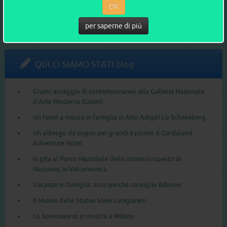
OK
Leggi tutto
per saperne di più
QUI CI SIAMO STATI blog
Gnam: assaggio di contemporaneo alla Galleria Nazionale
d’Arte Moderna (Gnam)
Un hotel a misura in famiglia in Alto Adige? Lo Schneeberg
Un albergo da sogno per grandi e piccini: il Gardaland
Adventure Hotel
In gita al Parco Nazionale delle incisioni rupestri di
Naquane, in Valcamonica
Vacanze in famiglia: ecco perché consiglio Bibione
Il Museo delle Statue Stele Lunigianesi
Lo Spinosaurus in mostra a Milano