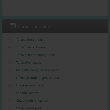
Cucina: merende
Tortine fetta al latte
Torta rustica di mele
Torta di mele senza glutine
Torta alle fragole
Merenda con gli Ice cake pops
Il “semi frappè” al gelato rosa
I cookies americani
I biscotti orsetti
Gelati (finti) fantasiosi.
Frittelle luna park