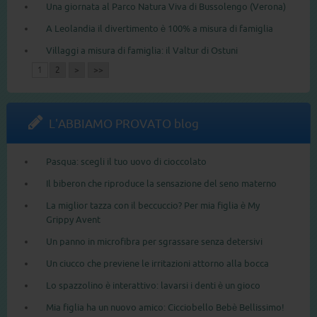
Una giornata al Parco Natura Viva di Bussolengo (Verona)
A Leolandia il divertimento è 100% a misura di famiglia
Villaggi a misura di famiglia: il Valtur di Ostuni
1
2
>
>>
L'ABBIAMO PROVATO blog
Pasqua: scegli il tuo uovo di cioccolato
Il biberon che riproduce la sensazione del seno materno
La miglior tazza con il beccuccio? Per mia figlia è My
Grippy Avent
Un panno in microfibra per sgrassare senza detersivi
Un ciucco che previene le irritazioni attorno alla bocca
Lo spazzolino è interattivo: lavarsi i denti è un gioco
Mia figlia ha un nuovo amico: Cicciobello Bebè Bellissimo!