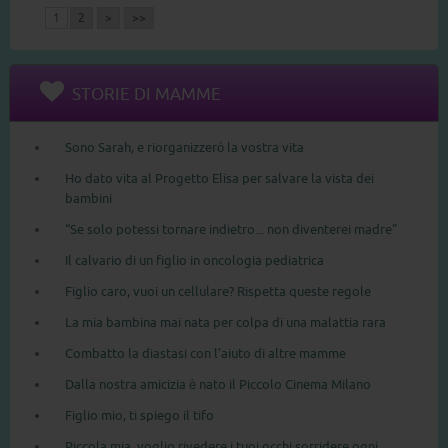
1
2
>
>>
STORIE DI MAMME
Sono Sarah, e riorganizzerò la vostra vita
Ho dato vita al Progetto Elisa per salvare la vista dei
bambini
“Se solo potessi tornare indietro... non diventerei madre”
Il calvario di un figlio in oncologia pediatrica
Figlio caro, vuoi un cellulare? Rispetta queste regole
La mia bambina mai nata per colpa di una malattia rara
Combatto la diastasi con l’aiuto di altre mamme
Dalla nostra amicizia è nato il Piccolo Cinema Milano
Figlio mio, ti spiego il tifo
Piccola mia, voglio rivedere i tuoi occhi sorridere ogni