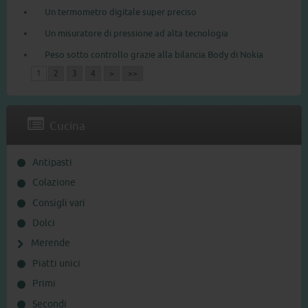
Un termometro digitale super preciso
Un misuratore di pressione ad alta tecnologia
Peso sotto controllo grazie alla bilancia Body di Nokia
1
2
3
4
>
>>
Cucina
Antipasti
Colazione
Consigli vari
Dolci
Merende
Piatti unici
Primi
Secondi