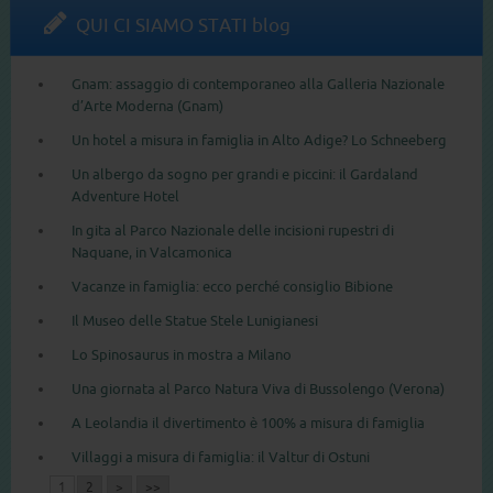
QUI CI SIAMO STATI blog
Gnam: assaggio di contemporaneo alla Galleria Nazionale
d’Arte Moderna (Gnam)
Un hotel a misura in famiglia in Alto Adige? Lo Schneeberg
Un albergo da sogno per grandi e piccini: il Gardaland
Adventure Hotel
In gita al Parco Nazionale delle incisioni rupestri di
Naquane, in Valcamonica
Vacanze in famiglia: ecco perché consiglio Bibione
Il Museo delle Statue Stele Lunigianesi
Lo Spinosaurus in mostra a Milano
Una giornata al Parco Natura Viva di Bussolengo (Verona)
A Leolandia il divertimento è 100% a misura di famiglia
Villaggi a misura di famiglia: il Valtur di Ostuni
1
2
>
>>