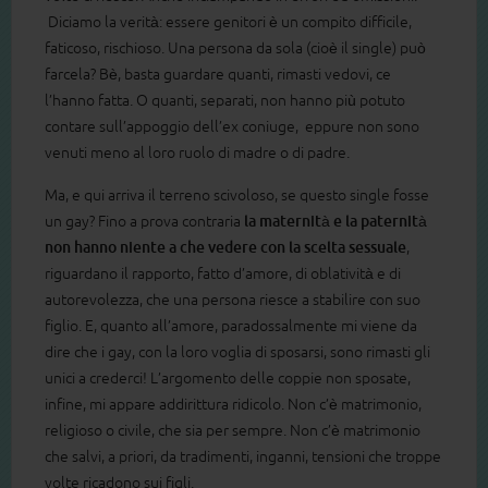
Diciamo la verità: essere genitori è un compito difficile,
faticoso, rischioso. Una persona da sola (cioè il single) può
farcela? Bè, basta guardare quanti, rimasti vedovi, ce
l’hanno fatta. O quanti, separati, non hanno più potuto
contare sull’appoggio dell’ex coniuge, eppure non sono
venuti meno al loro ruolo di madre o di padre.
Ma, e qui arriva il terreno scivoloso, se questo single fosse
un gay? Fino a prova contraria
la maternità e la paternità
non hanno niente a che vedere con la scelta sessuale
,
riguardano il rapporto, fatto d’amore, di oblatività e di
autorevolezza, che una persona riesce a stabilire con suo
figlio. E, quanto all’amore, paradossalmente mi viene da
dire che i gay, con la loro voglia di sposarsi, sono rimasti gli
unici a crederci! L’argomento delle coppie non sposate,
infine, mi appare addirittura ridicolo. Non c’è matrimonio,
religioso o civile, che sia per sempre. Non c’è matrimonio
che salvi, a priori, da tradimenti, inganni, tensioni che troppe
volte ricadono sui figli.