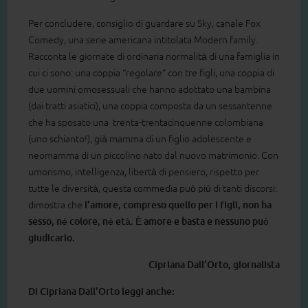
Per concludere, consiglio di guardare su Sky, canale Fox
Comedy, una serie americana intitolata Modern family.
Racconta le giornate di ordinaria normalità di una famiglia in
cui ci sono: una coppia “regolare” con tre figli, una coppia di
due uomini omosessuali che hanno adottato una bambina
(dai tratti asiatici), una coppia composta da un sessantenne
che ha sposato una trenta-trentacinquenne colombiana
(uno schianto!), già mamma di un figlio adolescente e
neomamma di un piccolino nato dal nuovo matrimonio. Con
umorismo, intelligenza, libertà di pensiero, rispetto per
tutte le diversità, questa commedia può più di tanti discorsi:
dimostra che
l’amore, compreso quello per i figli, non ha
sesso, né colore, né età. È amore e basta e nessuno può
giudicarlo.
Cipriana Dall’Orto, giornalista
Di Cipriana Dall'Orto leggi anche: