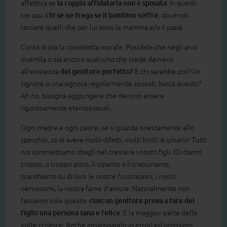
affettiva se
la coppia affidataria non è sposata
. In questi
tre casi,
chi se ne frega se il bambino soffre
, dovendo
lasciare quelli che per lui sono la mamma e/o il papà.
Conta di più la cosiddetta morale. Possibile che negli anni
duemila ci sia ancora qualcuno che crede davvero
all’esistenza
del genitore perfetto?
E chi sarebbe poi? Un
signore o una signora regolarmente sposati: basta questo?
Ah no, bisogna aggiungere che devono essere
rigorosamente eterosessuali…
Ogni madre e ogni padre, se si guarda onestamente allo
specchio, sa di avere molti difetti, molti limiti: è umano! Tutti
noi commettiamo sbagli nel crescere i nostri figli. Gli diamo
troppo, o troppo poco, li viziamo o li trascuriamo,
scarichiamo su di loro le nostre frustrazioni, i nostri
nervosismi, la nostra fame d’amore. Naturalmente non
facciamo solo questo:
ciascun genitore prova a fare del
figlio una persona sana e felice
. E la maggior parte delle
volte ci riesce. Anche inciampando in errori ed omissioni.