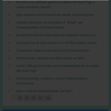
Perché è così difficile gestire la rabbia dei nostri figli e
come possiamo riuscirci
Ogni mamma può trovare il suo modo di essere green
Lettera a Renzi da un candidato al "Nobel" per
l'insegnamento, di Daniele Manni
Le etichette dei cibi sono piene di trappole: evitale così
Lavorare fino al nono mese o no? Un libro aiuta a capire
L'ospedale resta il posto più sicuro dove partorire
Il lettone per i neonati non deve essere un tabù
I primi 1000 giorni di vita sono fondamentali per la salute
dei nostri figli
Homeschooling: studiare a casa è fonte di ansia e
frustrazione
Figli e studenti disobbedienti, che fare?
1
2
3
4
>
>>