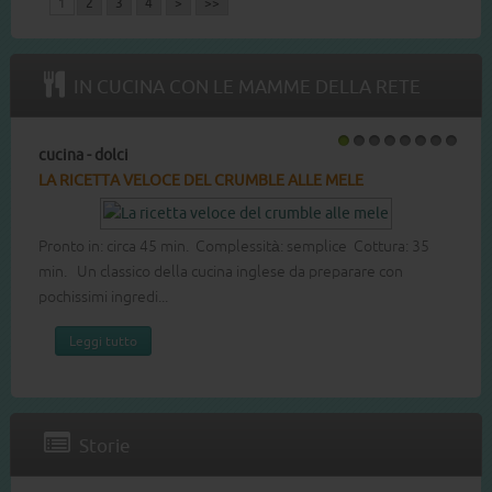
1
2
3
4
>
>>
IN CUCINA CON LE MAMME DELLA RETE
cucina - dolci
1
2
3
4
5
6
7
8
LA RICETTA DEL COTTON CAKE
Pronto in: circa 60 min. Complessità: media Cottura: 40 min.
Dolce leggero e soffice buono per ogni occasione.
Leggi tutto
Storie