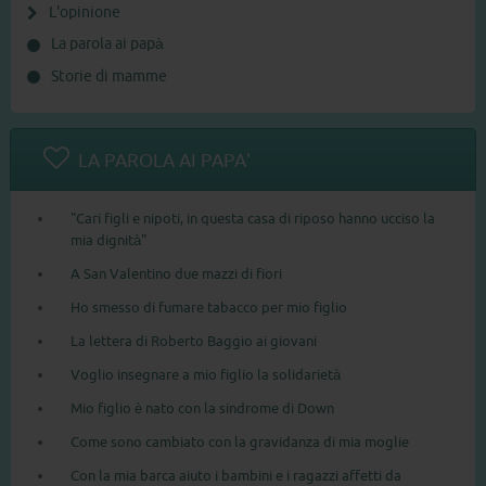
L'opinione
La parola ai papà
Storie di mamme
LA PAROLA AI PAPA'
"Cari figli e nipoti, in questa casa di riposo hanno ucciso la
mia dignità"
A San Valentino due mazzi di fiori
Ho smesso di fumare tabacco per mio figlio
La lettera di Roberto Baggio ai giovani
Voglio insegnare a mio figlio la solidarietà
Mio figlio è nato con la sindrome di Down
Come sono cambiato con la gravidanza di mia moglie
Con la mia barca aiuto i bambini e i ragazzi affetti da