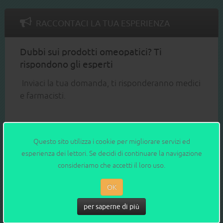
RACCONTACI LA TUA ESPERIENZA
Dubbi sui prodotti omeopatici? Ti
rispondono gli esperti
Inviaci la tua domanda, ti risponderanno medici
e farmacisti.
Inviaci la tua domanda
Questo sito utilizza i cookie per migliorare servizi ed
esperienza dei lettori. Se decidi di continuare la navigazione
consideriamo che accetti il loro uso.
OK
archivio: Blog - l'opinione
per saperne di più