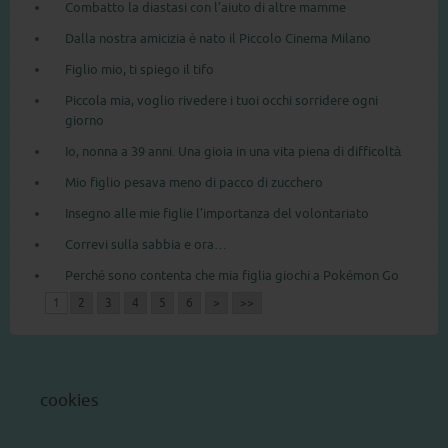
Combatto la diastasi con l’aiuto di altre mamme
Dalla nostra amicizia è nato il Piccolo Cinema Milano
Figlio mio, ti spiego il tifo
Piccola mia, voglio rivedere i tuoi occhi sorridere ogni
giorno
Io, nonna a 39 anni. Una gioia in una vita piena di difficoltà
Mio figlio pesava meno di pacco di zucchero
Insegno alle mie figlie l’importanza del volontariato
Correvi sulla sabbia e ora…
Perché sono contenta che mia figlia giochi a Pokémon Go
1
2
3
4
5
6
>
>>
cookies