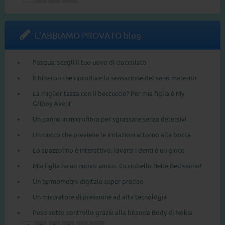
L'ABBIAMO PROVATO blog
Pasqua: scegli il tuo uovo di cioccolato
Il biberon che riproduce la sensazione del seno materno
La miglior tazza con il beccuccio? Per mia figlia è My
Grippy Avent
Un panno in microfibra per sgrassare senza detersivi
Un ciucco che previene le irritazioni attorno alla bocca
Lo spazzolino è interattivo: lavarsi i denti è un gioco
Mia figlia ha un nuovo amico: Cicciobello Bebè Bellissimo!
Un termometro digitale super preciso
Un misuratore di pressione ad alta tecnologia
Peso sotto controllo grazie alla bilancia Body di Nokia