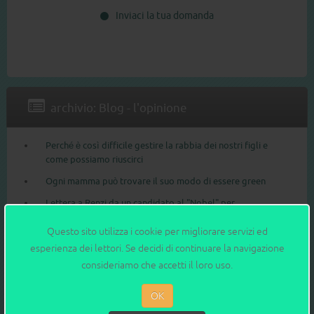
Inviaci la tua domanda
archivio: Blog - l'opinione
Perché è così difficile gestire la rabbia dei nostri figli e
come possiamo riuscirci
Ogni mamma può trovare il suo modo di essere green
Lettera a Renzi da un candidato al "Nobel" per
l'insegnamento, di Daniele Manni
Questo sito utilizza i cookie per migliorare servizi ed
Le etichette dei cibi sono piene di trappole: evitale così
esperienza dei lettori. Se decidi di continuare la navigazione
Lavorare fino al nono mese o no? Un libro aiuta a capire
consideriamo che accetti il loro uso.
L'ospedale resta il posto più sicuro dove partorire
OK
Il lettone per i neonati non deve essere un tabù