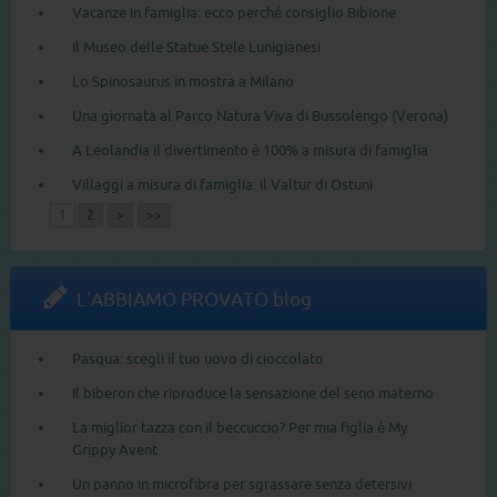
Vacanze in famiglia: ecco perché consiglio Bibione
Il Museo delle Statue Stele Lunigianesi
Lo Spinosaurus in mostra a Milano
Una giornata al Parco Natura Viva di Bussolengo (Verona)
A Leolandia il divertimento è 100% a misura di famiglia
Villaggi a misura di famiglia: il Valtur di Ostuni
1
2
>
>>
L'ABBIAMO PROVATO blog
Pasqua: scegli il tuo uovo di cioccolato
Il biberon che riproduce la sensazione del seno materno
La miglior tazza con il beccuccio? Per mia figlia è My
Grippy Avent
Un panno in microfibra per sgrassare senza detersivi