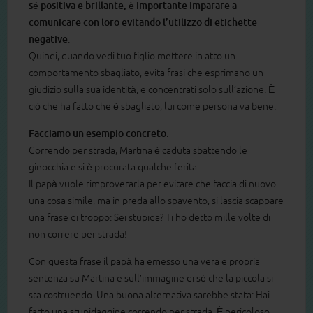
sé positiva e brillante, è importante imparare a
comunicare con loro evitando l’utilizzo di etichette
negative
.
Quindi, quando vedi tuo figlio mettere in atto un
comportamento sbagliato, evita frasi che esprimano un
giudizio sulla sua identità, e concentrati solo sull’azione. È
ciò che ha fatto che è sbagliato; lui come persona va bene.
Facciamo un esempio concreto
.
Correndo per strada, Martina è caduta sbattendo le
ginocchia e si è procurata qualche ferita.
Il papà vuole rimproverarla per evitare che faccia di nuovo
una cosa simile, ma in preda allo spavento, si lascia scappare
una frase di troppo: Sei stupida? Ti ho detto mille volte di
non correre per strada!
Con questa frase il papà ha emesso una vera e propria
sentenza su Martina e sull’immagine di sé che la piccola si
sta costruendo. Una buona alternativa sarebbe stata: Hai
fatto una stupidaggine correndo per strada. È pericoloso,