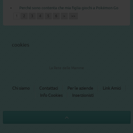
Perché sono contenta che mia figlia giochi a Pokémon Go
1
2
3
4
5
6
>
>>
cookies
La Rete delle Mamme
Chi siamo
Contattaci
Per le aziende
Link Amici
Info Cookies
Inserzionisti