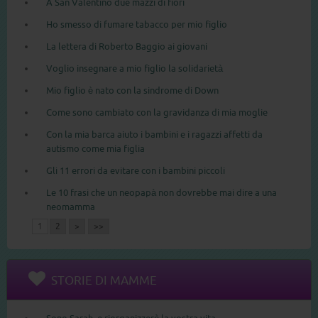
A San Valentino due mazzi di fiori
Ho smesso di fumare tabacco per mio figlio
La lettera di Roberto Baggio ai giovani
Voglio insegnare a mio figlio la solidarietà
Mio figlio è nato con la sindrome di Down
Come sono cambiato con la gravidanza di mia moglie
Con la mia barca aiuto i bambini e i ragazzi affetti da
autismo come mia figlia
Gli 11 errori da evitare con i bambini piccoli
Le 10 frasi che un neopapà non dovrebbe mai dire a una
neomamma
1
2
>
>>
STORIE DI MAMME