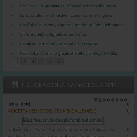
Un ciucco che previene le irritazioni attorno alla bocca
Lo spazzolino è interattivo: lavarsi i denti è un gioco
Mia figlia ha un nuovo amico: Cicciobello Bebè Bellissimo!
Un termometro digitale super preciso
Un misuratore di pressione ad alta tecnologia
Peso sotto controllo grazie alla bilancia Body di Nokia
1
2
3
4
>
>>
IN CUCINA CON LE MAMME DELLA RETE
cucina - dolci
1
2
3
4
5
6
7
8
LA RICETTA DEL COTTON CAKE
Pronto in: circa 60 min. Complessità: media Cottura: 40 min.
Dolce leggero e soffice buono per ogni occasione.