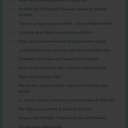
Sono Sarah, e riorganizzerò la vostra vita
Ho dato vita al Progetto Elisa per salvare la vista dei
bambini
“Se solo potessi tornare indietro... non diventerei madre”
Il calvario di un figlio in oncologia pediatrica
Figlio caro, vuoi un cellulare? Rispetta queste regole
La mia bambina mai nata per colpa di una malattia rara
Combatto la diastasi con l’aiuto di altre mamme
Dalla nostra amicizia è nato il Piccolo Cinema Milano
Figlio mio, ti spiego il tifo
Piccola mia, voglio rivedere i tuoi occhi sorridere ogni
giorno
Io, nonna a 39 anni. Una gioia in una vita piena di difficoltà
Mio figlio pesava meno di pacco di zucchero
Insegno alle mie figlie l’importanza del volontariato
Correvi sulla sabbia e ora…