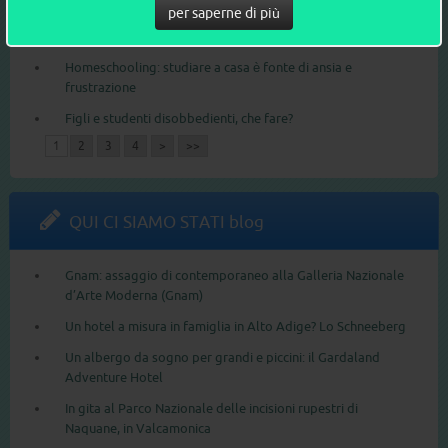
per saperne di più
I primi 1000 giorni di vita sono fondamentali per la salute
dei nostri figli
Homeschooling: studiare a casa è fonte di ansia e
frustrazione
Figli e studenti disobbedienti, che fare?
1
2
3
4
>
>>
QUI CI SIAMO STATI blog
Gnam: assaggio di contemporaneo alla Galleria Nazionale
d’Arte Moderna (Gnam)
Un hotel a misura in famiglia in Alto Adige? Lo Schneeberg
Un albergo da sogno per grandi e piccini: il Gardaland
Adventure Hotel
In gita al Parco Nazionale delle incisioni rupestri di
Naquane, in Valcamonica