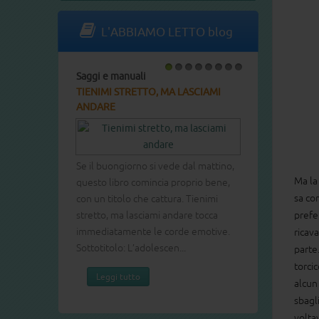
L'ABBIAMO LETTO blog
Saggi e manuali
1
2
3
4
5
6
7
8
TIENIMI STRETTO, MA LASCIAMI
ANDARE
Se il buongiorno si vede dal mattino,
Ma la
questo libro comincia proprio bene,
sa com
con un titolo che cattura. Tienimi
stretto, ma lasciami andare tocca
prefe
immediatamente le corde emotive.
ricava
Sottotitolo: L’adolescen...
parte.
torci
Leggi tutto
alcun
sbagl
voltav