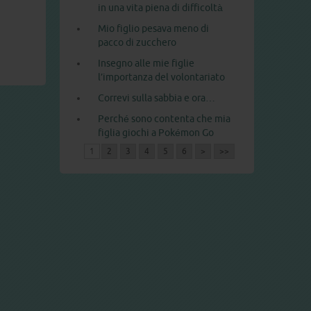
in una vita piena di difficoltà
Mio figlio pesava meno di
pacco di zucchero
Insegno alle mie figlie
l’importanza del volontariato
Correvi sulla sabbia e ora…
Perché sono contenta che mia
figlia giochi a Pokémon Go
1
2
3
4
5
6
>
>>