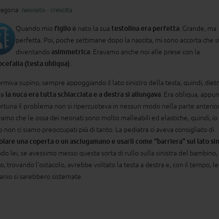
egoria:
neonato - crescita
Quando mio
figlio
è nato la sua
testolina era perfetta
. Grande, ma
perfetta. Poi, poche settimane dopo la nascita, mi sono accorta che s
diventando
asimmetrica
. Eravamo anche noi alle prese con la
ocefalia (testa obliqua)
.
ormiva supino, sempre appoggiando il lato sinistro della testa, quindi, diet
ra
la nuca era tutta schiacciata e a destra si allungava
. Era obliqua, appun
ortuna il problema non si ripercuoteva in nessun modo nella parte anterio
amo che le ossa dei neonati sono molto malleabili ed elastiche, quindi, io
o non ci siamo preoccupati più di tanto. La pediatra ci aveva consigliato di
olare una coperta o un asciugamano e usarli come “barriera” sul lato sin
do lei, se avessimo messo questa sorta di rullo sulla sinistra del bambino, 
o, trovando l’ostacolo, avrebbe voltato la testa a destra e, con il tempo, le
ranio si sarebbero sistemate.