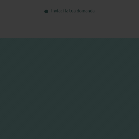
Inviaci la tua domanda
TON CAKE
ttura: 40 min.
ce buono per