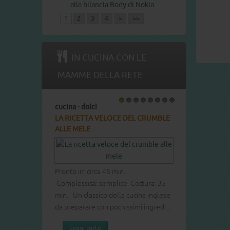
alla bilancia Body di Nokia
1
2
3
4
>
>>
IN CUCINA CON LE
MAMME DELLA RETE
cucina - dolci
cucina - dolci
1
2
3
4
5
6
7
8
LA RICETTA VELOCE DEL CRUMBLE
LA RICETTA DEL COT
ALLE MELE
Pronto in: circa 60 min.
Complessità: media Co
Pronto in: circa 45 min.
Dolce leggero e soffi
Complessità: semplice Cottura: 35
ogni occasione.
min. Un classico della cucina inglese
Leggi tutto
da preparare con pochissimi ingredi...
Leggi tutto