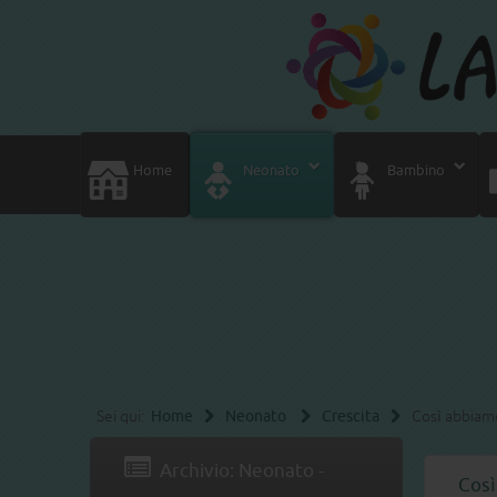
Home
Neonato
Bambino
Sei qui:
Home
Neonato
Crescita
Così abbiamo
Archivio: Neonato -
Così