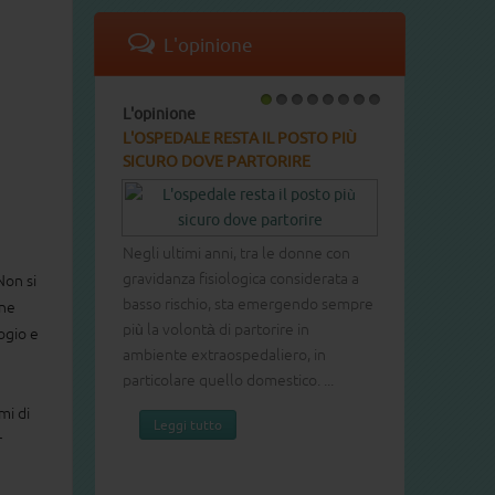
L'opinione
L'opinione
1
2
3
4
5
6
7
8
L'OSPEDALE RESTA IL POSTO PIÙ
SICURO DOVE PARTORIRE
Negli ultimi anni, tra le donne con
gravidanza fisiologica considerata a
Non si
basso rischio, sta emergendo sempre
one
più la volontà di partorire in
ogio e
ambiente extraospedaliero, in
particolare quello domestico. ...
mi di
Leggi tutto
r