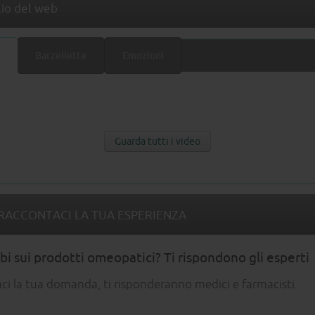
lio del web
Barzellette
Emozioni
Guarda tutti i video
RACCONTACI LA TUA ESPERIENZA
i sui prodotti omeopatici? Ti rispondono gli esperti
aci la tua domanda, ti risponderanno medici e farmacisti.