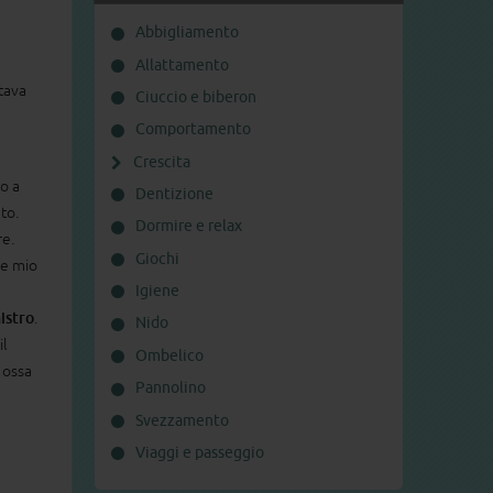
Abbigliamento
Allattamento
tava
Ciuccio e biberon
Comportamento
Crescita
ro a
Dentizione
to.
Dormire e relax
re.
Giochi
 e mio
Igiene
istro
.
Nido
il
Ombelico
 ossa
Pannolino
Svezzamento
Viaggi e passeggio