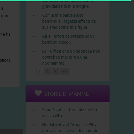
Come sono cambiato con la
gravidanza di mia moglie
 a
i mesi,
Con la mia barca aiuto i
bambini e i ragazzi affetti da
autismo come mia figlia
che ha
Gli 11 errori da evitare con i
bambini piccoli
Le 10 frasi che un neopapà non
dovrebbe mai dire a una
onora
neomamma
1
2
>
>>
STORIE DI MAMME
Sono Sarah, e riorganizzerò la
vostra vita
Ho dato vita al Progetto Elisa
per salvare la vista dei bambini