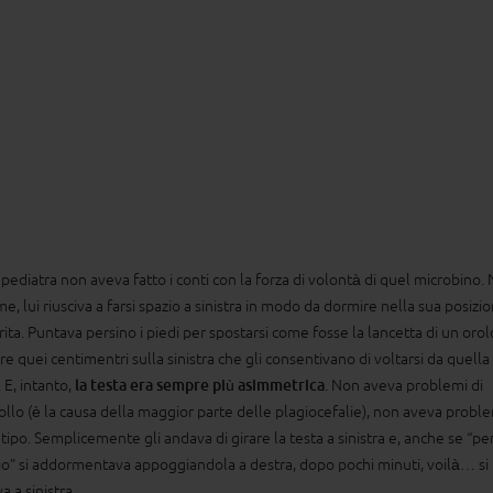
 pediatra non aveva fatto i conti con la forza di volontà di quel microbino. 
e, lui riusciva a farsi spazio a sinistra in modo da dormire nella sua posizi
rita. Puntava persino i piedi per spostarsi come fosse la lancetta di un orol
re quei centimentri sulla sinistra che gli consentivano di voltarsi da quella
 E, intanto,
la testa era sempre più asimmetrica
. Non aveva problemi di
collo (è la causa della maggior parte delle plagiocefalie), non aveva proble
 tipo. Semplicemente gli andava di girare la testa a sinistra e, anche se “pe
io” si addormentava appoggiandola a destra, dopo pochi minuti, voilà… si
a a sinistra.