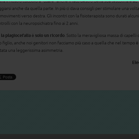
va il nostro cucciolo a “usare” anche il lato destro della sua testolina e ad
giarsi anche da quella parte. In più ci dava consigli per stimolare una volta
 movimenti verso destra. Gli incontri con la fisioterapista sono durati alcun
ntrolli con la neuropsichiatra fino ai 2 anni.
 la plagiocefalia è solo un ricordo
. Sotto la meravigliosa massa di capelli 
o figlio, anche noi genitori non facciamo più caso a quella che nel tempo è
tata una leggerissima asimmetria.
Ele