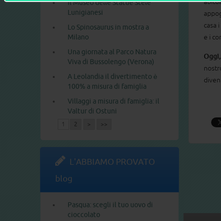
abitua
Il Museo delle Statue Stele
Lunigianesi
appog
casa i
Lo Spinosaurus in mostra a
Milano
e i co
Una giornata al Parco Natura
Oggi,
Viva di Bussolengo (Verona)
nostr
A Leolandia il divertimento è
diven
100% a misura di famiglia
Villaggi a misura di famiglia: il
Valtur di Ostuni
1
2
>
>>
L'ABBIAMO PROVATO
blog
Pasqua: scegli il tuo uovo di
cioccolato