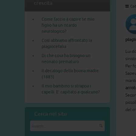
crescita
Cat
Come faccio a capire se mio
figlio ha un ritardo
neurologico?
plagi
Così abbiamo affrontato la
plagiocefalia
Lui d
Di che cosa ha bisogno un
sinist
neonato prematuro
Per f
Il decalogo della buona madre
Sapev
(1883)
marit
Il mio bambino si strappa i
arrot
capelli. E’ capitato a qualcuno?
Secon
piccol
del c
Cerca nel sito