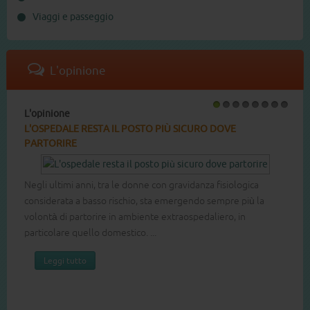
Viaggi e passeggio
L'opinione
L'opinione
1
2
3
4
5
6
7
8
L'OSPEDALE RESTA IL POSTO PIÙ SICURO DOVE
PARTORIRE
Negli ultimi anni, tra le donne con gravidanza fisiologica
considerata a basso rischio, sta emergendo sempre più la
volontà di partorire in ambiente extraospedaliero, in
particolare quello domestico. ...
Leggi tutto