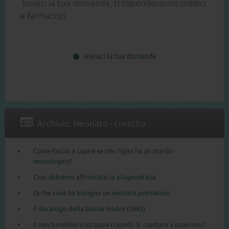
Inviaci la tua domanda, ti risponderanno medici
e farmacisti.
Inviaci la tua domanda
Archivio: Neonato - crescita
Come faccio a capire se mio figlio ha un ritardo
neurologico?
Così abbiamo affrontato la plagiocefalia
Di che cosa ha bisogno un neonato prematuro
Il decalogo della buona madre (1883)
Il mio bambino si strappa i capelli. E’ capitato a qualcuno?