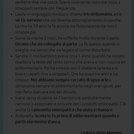
pediatra dice che passa. Spero vivamente visto che inizia a
strapparli sempre con frequenza.
Laura: in linguaggio medico si chiama
tricotillomania
, ed è
un tic nervoso
che poi diventa attorcigliamento di ciocche.
La mia ha 10 anni lo fa ancora ma fortunatamente non li
strappa più.
Sonia: la mia ha 2 mesi, ha sofferto molto durante il parto.
Dicono che sia collegato al parto
. Lo fa spesso quando si
sveglia, ma penso che sia legato al sonno disturbato.
Sandra: il mio bambino aveva circa 1 anno quando ha iniziato,
sbatteva la testa dal tanto sonno che aveva e non riusciva ad
addormentarsi. Poi ha smesso con il sbattere la testa e si
tirava i capelli fino a strapparli. Ora ha quasi tre anni e ha
smesso.
Noi abbiamo sempre cercato di ignorarlo
e
cercavamo sempre di addormentarlo negli orari giusti, per
non farlo stancare più del dovuto.
Ivana: cerca di capire se il bambino è particolarmente
nervoso o assonnato e provare con i prodotti omeopatici. C’è
anche la
camomilla omeopatica che aiuta a rilassare
.
Antonella:
la mia lo fa prima di addormentarsi quando è
particolarmente stanca
.
La Rete delle Mamme