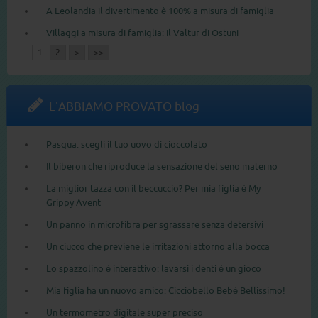
A Leolandia il divertimento è 100% a misura di famiglia
Villaggi a misura di famiglia: il Valtur di Ostuni
1
2
>
>>
L'ABBIAMO PROVATO blog
Pasqua: scegli il tuo uovo di cioccolato
Il biberon che riproduce la sensazione del seno materno
La miglior tazza con il beccuccio? Per mia figlia è My
Grippy Avent
Un panno in microfibra per sgrassare senza detersivi
Un ciucco che previene le irritazioni attorno alla bocca
Lo spazzolino è interattivo: lavarsi i denti è un gioco
Mia figlia ha un nuovo amico: Cicciobello Bebè Bellissimo!
Un termometro digitale super preciso