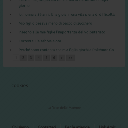
giorno
Io, nonna a 39 anni. Una gioia in una vita piena di difficoltà
Mio figlio pesava meno di pacco di zucchero
Insegno alle mie figlie l’importanza del volontariato
Correvi sulla sabbia e ora…
Perché sono contenta che mia figlia giochi a Pokémon Go
1
2
3
4
5
6
>
>>
cookies
La Rete delle Mamme
Chi siamo
Contattaci
Per le aziende
Link Amici