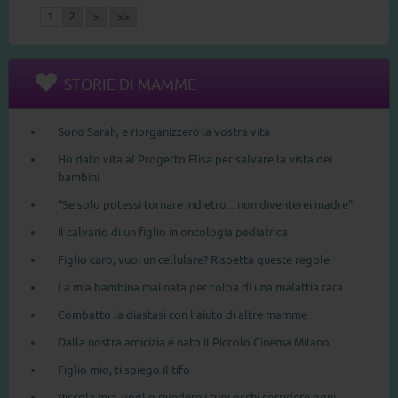
1
2
>
>>
STORIE DI MAMME
Sono Sarah, e riorganizzerò la vostra vita
Ho dato vita al Progetto Elisa per salvare la vista dei
bambini
“Se solo potessi tornare indietro... non diventerei madre”
Il calvario di un figlio in oncologia pediatrica
Figlio caro, vuoi un cellulare? Rispetta queste regole
La mia bambina mai nata per colpa di una malattia rara
Combatto la diastasi con l’aiuto di altre mamme
Dalla nostra amicizia è nato il Piccolo Cinema Milano
Figlio mio, ti spiego il tifo
Piccola mia, voglio rivedere i tuoi occhi sorridere ogni