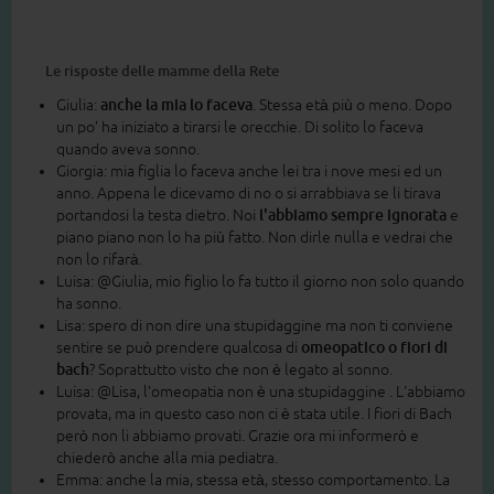
Le risposte delle mamme della Rete
Giulia:
anche la mia lo faceva
. Stessa età più o meno. Dopo
un po’ ha iniziato a tirarsi le orecchie. Di solito lo faceva
quando aveva sonno.
Giorgia: mia figlia lo faceva anche lei tra i nove mesi ed un
anno. Appena le dicevamo di no o si arrabbiava se li tirava
portandosi la testa dietro. Noi
l'abbiamo sempre ignorata
e
piano piano non lo ha più fatto. Non dirle nulla e vedrai che
non lo rifarà.
Luisa: @Giulia, mio figlio lo fa tutto il giorno non solo quando
ha sonno.
Lisa: spero di non dire una stupidaggine ma non ti conviene
sentire se può prendere qualcosa di
omeopatico o fiori di
bach
? Soprattutto visto che non è legato al sonno.
Luisa: @Lisa, l’omeopatia non è una stupidaggine . L'abbiamo
provata, ma in questo caso non ci è stata utile. I fiori di Bach
però non li abbiamo provati. Grazie ora mi informerò e
chiederò anche alla mia pediatra.
Emma: anche la mia, stessa età, stesso comportamento. La