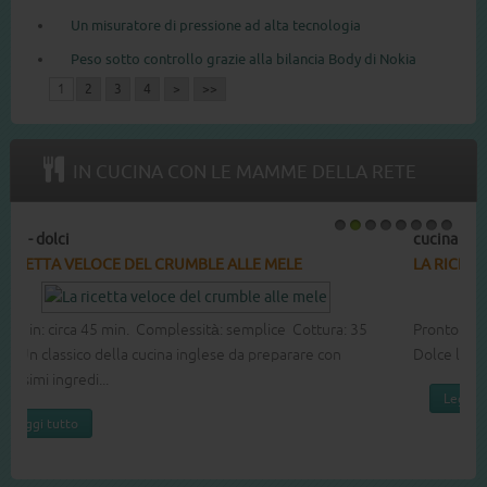
Un misuratore di pressione ad alta tecnologia
Peso sotto controllo grazie alla bilancia Body di Nokia
1
2
3
4
>
>>
IN CUCINA CON LE MAMME DELLA RETE
cucina - dolci
1
2
3
4
5
6
7
8
LA RICETTA DEL COTTON CAKE
Pronto in: circa 60 min. Complessità: media Cottura: 40 min.
Dolce leggero e soffice buono per ogni occasione.
Leggi tutto