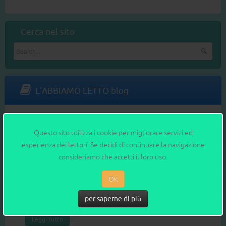
Cerca nel sito
L'ABBIAMO LETTO blog
Saggi e manuali
1
2
3
4
5
6
7
8
Questo sito utilizza i cookie per migliorare servizi ed
TIENIMI STRETTO, MA LASCIAMI ANDARE
esperienza dei lettori. Se decidi di continuare la navigazione
consideriamo che accetti il loro uso.
Se il buongiorno si vede dal mattino, questo libro comincia
proprio bene, con un titolo che cattura. Tienimi stretto, ma
OK
lasciami andare tocca immediatamente le corde emotive.
per saperne di più
Sottotitolo: L’adolescen...
Leggi tutto