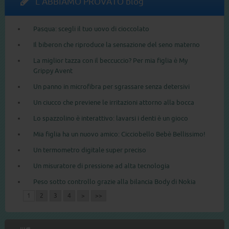
L'ABBIAMO PROVATO blog
Pasqua: scegli il tuo uovo di cioccolato
Il biberon che riproduce la sensazione del seno materno
La miglior tazza con il beccuccio? Per mia figlia è My
Grippy Avent
Un panno in microfibra per sgrassare senza detersivi
Un ciucco che previene le irritazioni attorno alla bocca
Lo spazzolino è interattivo: lavarsi i denti è un gioco
Mia figlia ha un nuovo amico: Cicciobello Bebè Bellissimo!
Un termometro digitale super preciso
Un misuratore di pressione ad alta tecnologia
Peso sotto controllo grazie alla bilancia Body di Nokia
1
2
3
4
>
>>