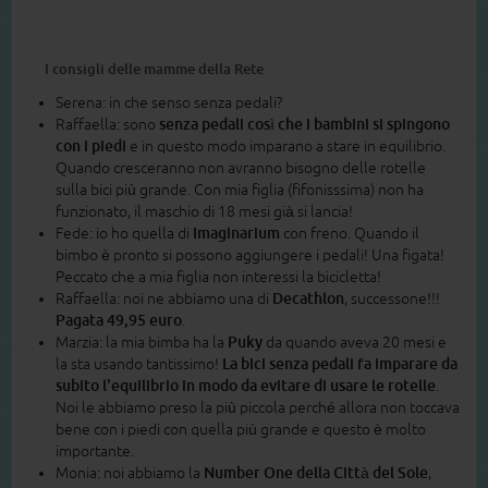
I consigli delle mamme della Rete
Serena: in che senso senza pedali?
Raffaella: sono
senza pedali così che i bambini si spingono
con i piedi
e in questo modo imparano a stare in equilibrio.
Quando cresceranno non avranno bisogno delle rotelle
sulla bici più grande. Con mia figlia (fifonisssima) non ha
funzionato, il maschio di 18 mesi già si lancia!
Fede: io ho quella di
Imaginarium
con freno. Quando il
bimbo è pronto si possono aggiungere i pedali! Una figata!
Peccato che a mia figlia non interessi la bicicletta!
Raffaella: noi ne abbiamo una di
Decathlon
, successone!!!
Pagata 49,95 euro
.
Marzia: la mia bimba ha la
Puky
da quando aveva 20 mesi e
la sta usando tantissimo!
La bici senza pedali fa imparare da
subito l'equilibrio in modo da evitare di usare le rotelle
.
Noi le abbiamo preso la più piccola perché allora non toccava
bene con i piedi con quella più grande e questo è molto
importante.
Monia: noi abbiamo la
Number One della Città del Sole
,