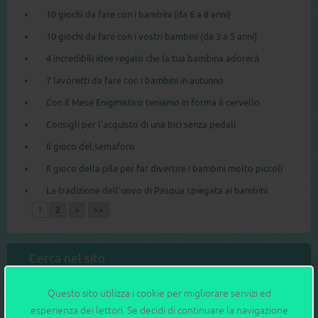
10 giochi da fare con i bambini (da 6 a 8 anni)
10 giochi da fare con i vostri bambini (da 3 a 5 anni)
4 incredibili idee regalo che la tua bambina adorerà
7 lavoretti da fare con i bambini in autunno
Con Il Mese Enigmistico teniamo in forma il cervello
Consigli per l’acquisto di una bici senza pedali
Il gioco del semaforo
Il gioco della pila per far divertire i bambini molto piccoli
La tradizione dell’uovo di Pasqua spiegata ai bambini
1
2
>
>>
Cerca nel sito
Questo sito utilizza i cookie per migliorare servizi ed
esperienza dei lettori. Se decidi di continuare la navigazione