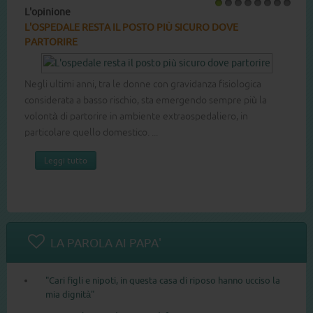
L'opinione
1
2
3
4
5
6
7
8
L'OSPEDALE RESTA IL POSTO PIÙ SICURO DOVE
PARTORIRE
Negli ultimi anni, tra le donne con gravidanza fisiologica
considerata a basso rischio, sta emergendo sempre più la
volontà di partorire in ambiente extraospedaliero, in
particolare quello domestico. ...
Leggi tutto
LA PAROLA AI PAPA'
"Cari figli e nipoti, in questa casa di riposo hanno ucciso la
mia dignità"