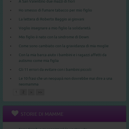
A San Valentino due mazzi di fiori
Ho smesso di fumare tabacco per mio figlio
La lettera di Roberto Baggio ai giovani
Voglio insegnare a mio figlio la solidarietà
Mio figlio è nato con la sindrome di Down
Come sono cambiato con la gravidanza di mia moglie
Con la mia barca aiuto i bambini e i ragazzi affetti da
autismo come mia figlia
Gli 11 errori da evitare con i bambini piccoli
Le 10 frasi che un neopapà non dovrebbe mai dire a una
neomamma
1
2
>
>>
STORIE DI MAMME