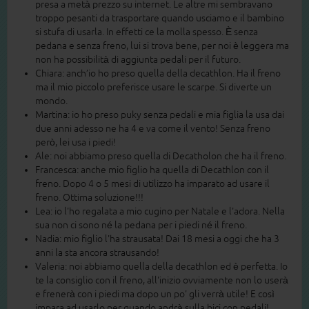
presa a metà prezzo su internet. Le altre mi sembravano
troppo pesanti da trasportare quando usciamo e il bambino
si stufa di usarla. In effetti ce la molla spesso. È senza
pedana e senza freno, lui si trova bene, per noi è leggera ma
non ha possibilità di aggiunta pedali per il futuro.
Chiara: anch’io ho preso quella della decathlon. Ha il freno
ma il mio piccolo preferisce usare le scarpe. Si diverte un
mondo.
Martina: io ho preso puky senza pedali e mia figlia la usa dai
due anni adesso ne ha 4 e va come il vento! Senza freno
però, lei usa i piedi!
Ale: noi abbiamo preso quella di Decatholon che ha il freno.
Francesca: anche mio figlio ha quella di Decathlon con il
freno. Dopo 4 o 5 mesi di utilizzo ha imparato ad usare il
freno. Ottima soluzione!!!
Lea: io l'ho regalata a mio cugino per Natale e l'adora. Nella
sua non ci sono né la pedana per i piedi né il freno.
Nadia: mio figlio l'ha strausata! Dai 18 mesi a oggi che ha 3
anni la sta ancora strausando!
Valeria: noi abbiamo quella della decathlon ed è perfetta. Io
te la consiglio con il freno, all'inizio ovviamente non lo userà
e frenerà con i piedi ma dopo un po' gli verrà utile! E così
impara ad usarlo per quando andrà sulla bici con pedali!