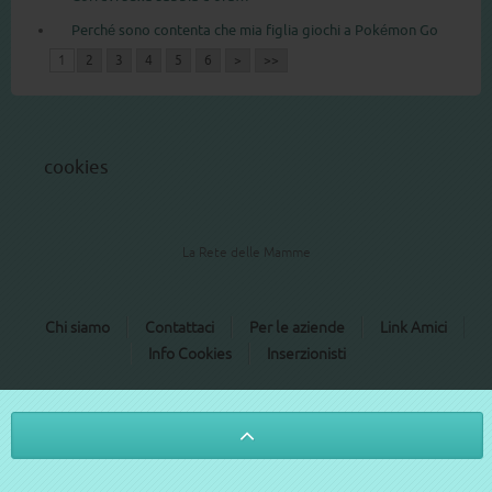
Perché sono contenta che mia figlia giochi a Pokémon Go
1
2
3
4
5
6
>
>>
cookies
La Rete delle Mamme
Chi siamo
Contattaci
Per le aziende
Link Amici
Info Cookies
Inserzionisti