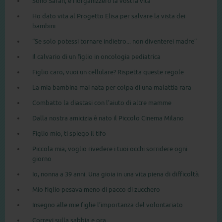
Sono Sarah, e riorganizzerò la vostra vita
Ho dato vita al Progetto Elisa per salvare la vista dei
bambini
“Se solo potessi tornare indietro... non diventerei madre”
Il calvario di un figlio in oncologia pediatrica
Figlio caro, vuoi un cellulare? Rispetta queste regole
La mia bambina mai nata per colpa di una malattia rara
Combatto la diastasi con l’aiuto di altre mamme
Dalla nostra amicizia è nato il Piccolo Cinema Milano
Figlio mio, ti spiego il tifo
Piccola mia, voglio rivedere i tuoi occhi sorridere ogni
giorno
Io, nonna a 39 anni. Una gioia in una vita piena di difficoltà
Mio figlio pesava meno di pacco di zucchero
Insegno alle mie figlie l’importanza del volontariato
Correvi sulla sabbia e ora…