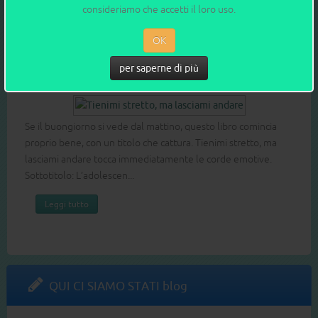
consideriamo che accetti il loro uso.
L'ABBIAMO LETTO blog
OK
Saggi e manuali
per saperne di più
1
2
3
4
5
6
7
8
TIENIMI STRETTO, MA LASCIAMI ANDARE
Se il buongiorno si vede dal mattino, questo libro comincia
proprio bene, con un titolo che cattura. Tienimi stretto, ma
lasciami andare tocca immediatamente le corde emotive.
Sottotitolo: L’adolescen...
Leggi tutto
QUI CI SIAMO STATI blog