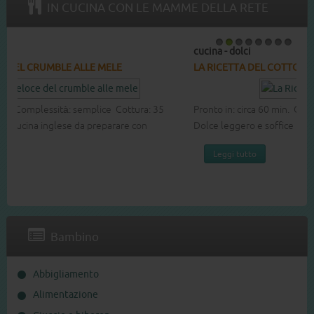
IN CUCINA CON LE MAMME DELLA RETE
cucina - dolci
1
2
3
4
5
6
7
8
LA RICETTA DEL COTTON CAKE
Pronto in: circa 60 min. Complessità: media Cottura: 40 min.
Dolce leggero e soffice buono per ogni occasione.
Leggi tutto
Bambino
Abbigliamento
Alimentazione