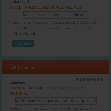
cucina - dolci
1
2
3
4
5
6
7
8
LA RICETTA DEL COTTON CAKE
Pronto in: circa 60 min. Complessità: media Cottura: 40 min.
Dolce leggero e soffice buono per ogni occasione.
Leggi tutto
L'opinione
L'opinione
1
2
3
4
5
6
7
8
L'OSPEDALE RESTA IL POSTO PIÙ SICURO DOVE
PARTORIRE
Negli ultimi anni, tra le donne con gravidanza fisiologica