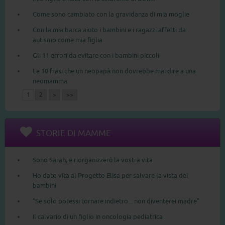
Come sono cambiato con la gravidanza di mia moglie
Con la mia barca aiuto i bambini e i ragazzi affetti da
autismo come mia figlia
Gli 11 errori da evitare con i bambini piccoli
Le 10 frasi che un neopapà non dovrebbe mai dire a una
neomamma
1
2
>
>>
STORIE DI MAMME
Sono Sarah, e riorganizzerò la vostra vita
Ho dato vita al Progetto Elisa per salvare la vista dei
bambini
“Se solo potessi tornare indietro... non diventerei madre”
Il calvario di un figlio in oncologia pediatrica