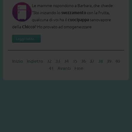
Le mamme rispondono a Barbara, che chiede:
“Sto iniziando lo
svezzamento
con la frutta,
qualcuna di voi ha il
cuocipappa
sanovapore
della
Chicco
? Ho provato ad omogeneizzare
Leggi tutto...
Inizio
Indietro
32
33
34
35
36
37
38
39
40
41
Avanti
Fine