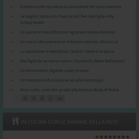
Il biberon che riproduce la sensazione del seno materno
La miglior tazza con il beccuccio? Per mia figlia è My
Grippy Avent
Un panno in microfibra per sgrassare senza detersivi
Un ciucco che previene le irritazioni attorno alla bocca
Lo spazzolino è interattivo: lavarsi i denti è un gioco
Mia figlia ha un nuovo amico: Cicciobello Bebè Bellissimo!
Un termometro digitale super preciso
Un misuratore di pressione ad alta tecnologia
Peso sotto controllo grazie alla bilancia Body di Nokia
1
2
3
4
>
>>
IN CUCINA CON LE MAMME DELLA RETE