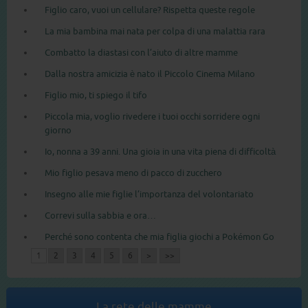
Figlio caro, vuoi un cellulare? Rispetta queste regole
La mia bambina mai nata per colpa di una malattia rara
Combatto la diastasi con l’aiuto di altre mamme
Dalla nostra amicizia è nato il Piccolo Cinema Milano
Figlio mio, ti spiego il tifo
Piccola mia, voglio rivedere i tuoi occhi sorridere ogni
giorno
Io, nonna a 39 anni. Una gioia in una vita piena di difficoltà
Mio figlio pesava meno di pacco di zucchero
Insegno alle mie figlie l’importanza del volontariato
Correvi sulla sabbia e ora…
Perché sono contenta che mia figlia giochi a Pokémon Go
1
2
3
4
5
6
>
>>
La rete delle mamme