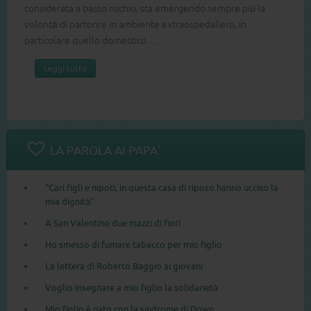
considerata a basso rischio, sta emergendo sempre più la
volontà di partorire in ambiente extraospedaliero, in
particolare quello domestico. ...
Leggi tutto
LA PAROLA AI PAPA'
"Cari figli e nipoti, in questa casa di riposo hanno ucciso la
mia dignità"
A San Valentino due mazzi di fiori
Ho smesso di fumare tabacco per mio figlio
La lettera di Roberto Baggio ai giovani
Voglio insegnare a mio figlio la solidarietà
Mio figlio è nato con la sindrome di Down