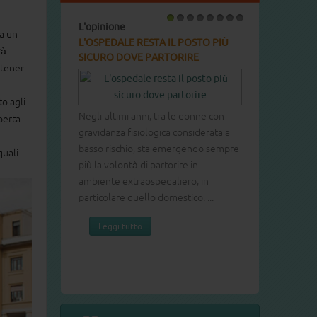
L'opinione
1
2
3
4
5
6
7
8
a un
L'OSPEDALE RESTA IL POSTO PIÙ
rà
SICURO DOVE PARTORIRE
i tener
to agli
Negli ultimi anni, tra le donne con
aperta
gravidanza fisiologica considerata a
basso rischio, sta emergendo sempre
quali
più la volontà di partorire in
ambiente extraospedaliero, in
particolare quello domestico. ...
Leggi tutto