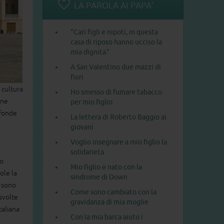
LA PAROLA AI PAPA'
"Cari figli e nipoti, in questa
casa di riposo hanno ucciso la
mia dignità"
A San Valentino due mazzi di
fiori
a cultura
Ho smesso di fumare tabacco
ene
per mio figlio
ofonde
La lettera di Roberto Baggio ai
giovani
Voglio insegnare a mio figlio la
solidarietà
no
Mio figlio è nato con la
ole la
sindrome di Down
e sono
Come sono cambiato con la
svolte
gravidanza di mia moglie
taliana
Con la mia barca aiuto i