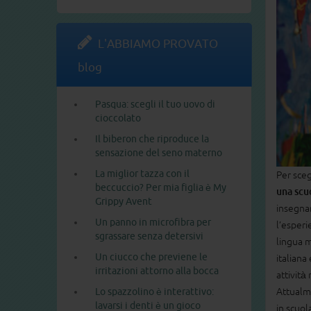
L'ABBIAMO PROVATO
blog
Pasqua: scegli il tuo uovo di
cioccolato
Il biberon che riproduce la
sensazione del seno materno
La miglior tazza con il
Per sceg
beccuccio? Per mia figlia è My
una scuo
Grippy Avent
insegna
Un panno in microfibra per
l’esperi
sgrassare senza detersivi
lingua m
Un ciucco che previene le
italiana
irritazioni attorno alla bocca
attività
Attualme
Lo spazzolino è interattivo:
lavarsi i denti è un gioco
in scuol