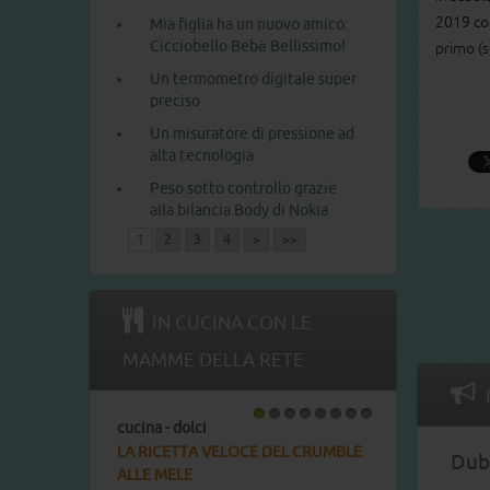
2019 com
Mia figlia ha un nuovo amico:
Cicciobello Bebè Bellissimo!
primo (s
Un termometro digitale super
preciso
Un misuratore di pressione ad
alta tecnologia
Peso sotto controllo grazie
alla bilancia Body di Nokia
1
2
3
4
>
>>
IN CUCINA CON LE
MAMME DELLA RETE
cucina - dolci
1
2
3
4
5
6
7
8
LA RICETTA DEL COTTON CAKE
Dubb