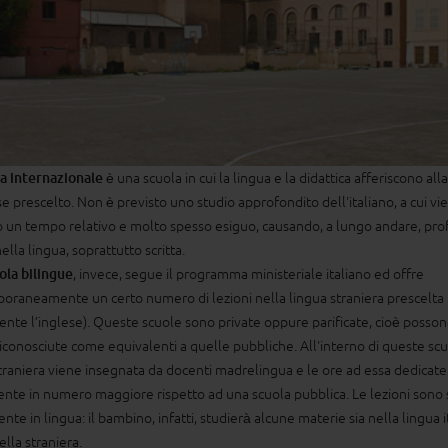
la internazionale
è una scuola in cui la lingua e la didattica afferiscono all
e prescelto. Non è previsto uno studio approfondito dell'italiano, a cui vi
o un tempo relativo e molto spesso esiguo, causando, a lungo andare, pr
ella lingua, soprattutto scritta.
ola bilingue
, invece, segue il programma ministeriale italiano ed offre
oraneamente un certo numero di lezioni nella lingua straniera prescelta
ente l’inglese). Queste scuole sono private oppure parificate, cioè posso
iconosciute come equivalenti a quelle pubbliche. All'interno di queste scu
traniera viene insegnata da docenti madrelingua e le ore ad essa dedicat
nte in numero maggiore rispetto ad una scuola pubblica. Le lezioni sono 
nte in lingua: il bambino, infatti, studierà alcune materie sia nella lingua i
ella straniera.