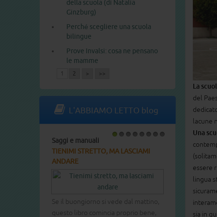
della scuola (di Natalia
Ginzburg)
Perché scegliere una scuola
bilingue
Prove Invalsi: cosa ne pensano
le mamme
1
2
>
>>
La scuo
del Paes
dedicat
L'ABBIAMO LETTO blog
lacune n
Una scu
Saggi e manuali
1
2
3
4
5
6
7
8
contemp
TIENIMI STRETTO, MA LASCIAMI
(solitam
ANDARE
essere r
lingua s
sicurame
Se il buongiorno si vede dal mattino,
interame
questo libro comincia proprio bene,
sia in qu