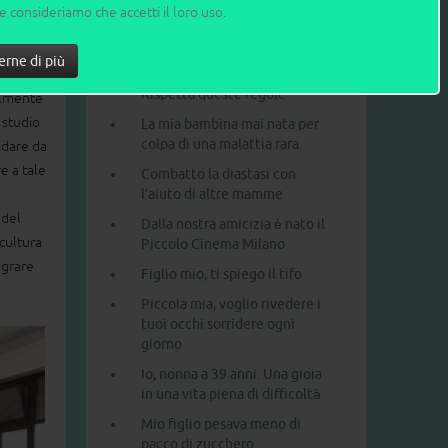
ne consideriamo che accetti il loro uso.
Il calvario di un figlio in
oncologia pediatrica
umi del
erne di più
 anche
Figlio caro, vuoi un cellulare?
Rispetta queste regole
ralmente
 studio
La mia bambina mai nata per
colpa di una malattia rara
idare da
e a tale
Combatto la diastasi con
l’aiuto di altre mamme
 del
Dalla nostra amicizia è nato il
cultura
Piccolo Cinema Milano
egrare
Figlio mio, ti spiego il tifo
Piccola mia, voglio rivedere i
tuoi occhi sorridere ogni
giorno
Io, nonna a 39 anni. Una gioia
in una vita piena di difficoltà
Mio figlio pesava meno di
pacco di zucchero