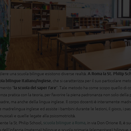
liere una scuola bilingue esistono diverse realtà.
A Roma la St. Philip Sc
la bilingue italiano/inglese
, che si caratterizza per il suo particolare met
mento “
la scuola del saper fare
”. Tale metodo ha come scopo quello di c
enza pratica con la teoria, per favorire la piena padronanza non solo della 
adre, ma anche della lingua inglese. Il corpo docenti è interamente madr
 e madrelingua inglese ed assiste i bambini durante le lezioni, il gioco, i past
 musicali e quelle legate alla psicomotricità.
nte la St. Philip School,
scuola bilingue a Roma
, in via Don Orione 8, è su
a dell’infanzia (materna) bilingue e scuola primaria (elementare) bilingue,