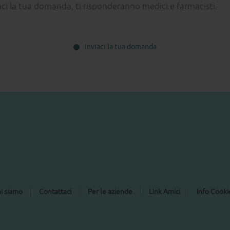
aci la tua domanda, ti risponderanno medici e farmacisti.
Inviaci la tua domanda
i siamo
Contattaci
Per le aziende
Link Amici
Info Cooki