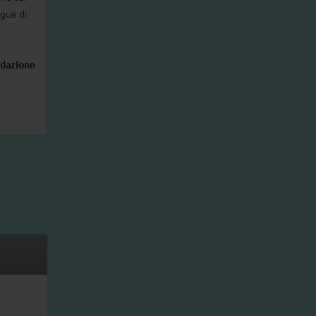
ngue di
edazione