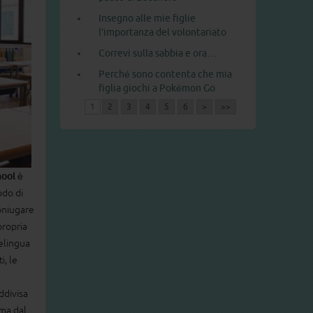
Insegno alle mie figlie
l’importanza del volontariato
Correvi sulla sabbia e ora…
Perché sono contenta che mia
figlia giochi a Pokémon Go
1
2
3
4
5
6
>
>>
hool è
odo di
oniugare
propria
elingua
i, le
ddivisa
 ma dal