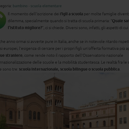
egoria:
bambino - scuola elementare
Il momento dell’iscrizione dei
figli a scuola
per molte famiglie divent
dilemma, specialmente quando si tratta di scuola primaria: “
Quale sa
l’istituto migliore?
”, ci si chiede. Diversi sono, infatti, gli aspetti di cu
he anno ormai si avverte pure in Italia, anche se in notevole ritardo rispet
esi europei, l’esigenza di cercare per i propri figli un’offerta formativa più 
gue straniere
, come rende noto il rapporto dell’Osservatorio nazionale
ernazionalizzazione delle scuole e la mobilità studentesca. Le realtà fra le 
e sono tre:
scuola internazionale, scuola bilingue o scuola pubblica
.