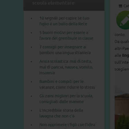
scuola elementare
Cat
10 segnali per capire se tuo
figlio è un bullo della Rete
5 buoni motivi per essere a
conto.
favore del grembiule in classe
Da qualc
7 consigli per insegnare ai
altri Pa
bambini una lingua straniera
alle
lin
Ansia scolastica: mal di testa,
sull’int
mal di pancia, nausea, vomito,
sceglier
insonnia
Bambini e compiti per le
vacanze, come ridurre lo stress
Gli zaini migliori per la scuola,
consigliati dalle mamme
L’incredibile storia della
lavagna che non c’è
Non opprimere i figli con l'idea