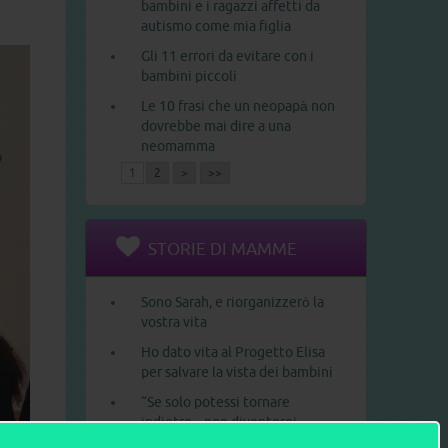
bambini e i ragazzi affetti da
autismo come mia figlia
Gli 11 errori da evitare con i
bambini piccoli
Le 10 frasi che un neopapà non
dovrebbe mai dire a una
neomamma
1
2
>
>>
STORIE DI MAMME
Sono Sarah, e riorganizzerò la
vostra vita
Ho dato vita al Progetto Elisa
per salvare la vista dei bambini
“Se solo potessi tornare
indietro... non diventerei
madre”