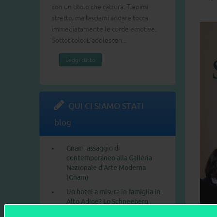
con un titolo che cattura. Tienimi
stretto, ma lasciami andare tocca
immediatamente le corde emotive.
Sottotitolo: L’adolescen...
Leggi tutto
QUI CI SIAMO STATI
blog
Gnam: assaggio di
contemporaneo alla Galleria
Nazionale d’Arte Moderna
(Gnam)
Un hotel a misura in famiglia in
Alto Adige? Lo Schneeberg
Un albergo da sogno per grandi