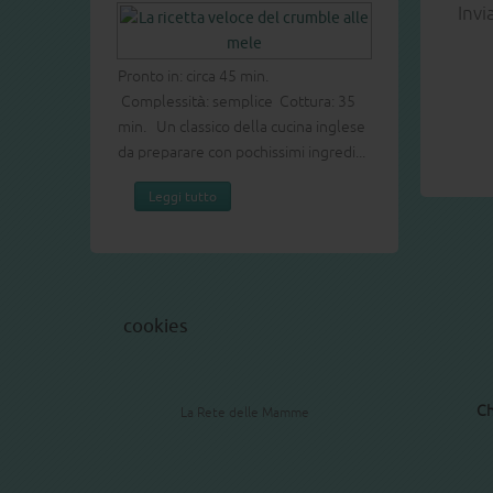
Invi
Pronto in: circa 60 min.
Complessità: media Cottura: 40 min.
Dolce leggero e soffice buono per
ogni occasione.
Leggi tutto
cookies
Ch
La Rete delle Mamme